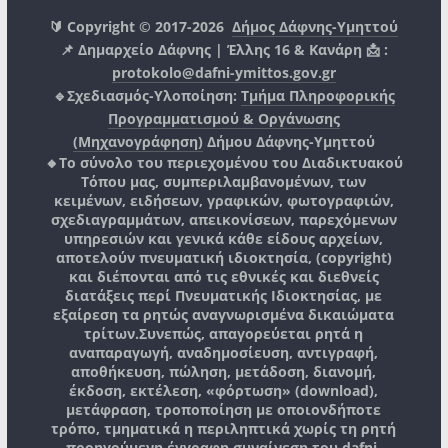
🔰 Copyright © 2017-2026
Δήμος Δάφνης-Υμηττού
📌 Δημαρχείο Δάφνης | Έλλης 16 & Κανάρη 📩 :
protokolo@dafni-ymittos.gov.gr
🔹Σχεδιασμός-Υλοποίηση:
Τμήμα Πληροφορικής
Προγραμματισμού & Οργάνωσης
(Μηχανογράφηση)
Δήμου Δάφνης-Υμηττού
🔸Το σύνολο του περιεχομένου του Διαδικτυακού
Τόπου μας, συμπεριλαμβανομένων, των
κειμένων, ειδήσεων, γραφικών, φωτογραφιών,
σχεδιαγραμμάτων, απεικονίσεων, παρεχόμενων
υπηρεσιών και γενικά κάθε είδους αρχείων,
αποτελούν πνευματική ιδιοκτησία, (copyright)
και διέπονται από τις εθνικές και διεθνείς
διατάξεις περί Πνευματικής Ιδιοκτησίας, με
εξαίρεση τα ρητώς αναγνωρισμένα δικαιώματα
τρίτων.
Συνεπώς, απαγορεύεται ρητά η
αναπαραγωγή, αναδημοσίευση, αντιγραφή,
αποθήκευση, πώληση, μετάδοση, διανομή,
έκδοση, εκτέλεση, «φόρτωση» (download),
μετάφραση, τροποποίηση με οποιονδήποτε
τρόπο, τμηματικά η περιληπτικά χωρίς τη ρητή
προηγούμενη έγγραφη συναίνεση του
dafni-