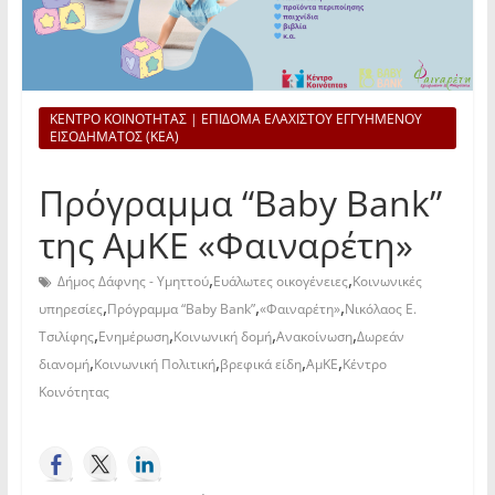
ΚΕΝΤΡΟ ΚΟΙΝΟΤΗΤΑΣ | ΕΠΙΔΟΜΑ ΕΛΑΧΙΣΤΟΥ ΕΓΓΥΗΜΕΝΟΥ
ΕΙΣΟΔΗΜΑΤΟΣ (ΚΕΑ)
Πρόγραμμα “Baby Bank”
της ΑμΚΕ «Φαιναρέτη»
,
,
Δήμος Δάφνης - Υμηττού
Ευάλωτες οικογένειες
Κοινωνικές
,
,
,
υπηρεσίες
Πρόγραμμα “Baby Bank”
«Φαιναρέτη»
Νικόλαος Ε.
,
,
,
,
Τσιλίφης
Ενημέρωση
Κοινωνική δομή
Ανακοίνωση
Δωρεάν
,
,
,
,
διανομή
Κοινωνική Πολιτική
βρεφικά είδη
ΑμΚΕ
Κέντρο
Κοινότητας