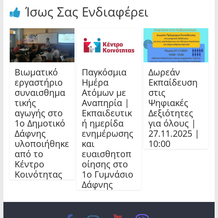
Ίσως Σας Ενδιαφέρει
Βιωματικό
Παγκόσμια
Δωρεάν
εργαστήριο
Ημέρα
Εκπαίδευση
συναισθημα
Ατόμων με
στις
τικής
Αναπηρία |
Ψηφιακές
αγωγής στο
Εκπαιδευτικ
Δεξιότητες
1ο Δημοτικό
ή ημερίδα
για όλους |
Δάφνης
ενημέρωσης
27.11.2025 |
υλοποιήθηκε
και
10:00
από το
ευαισθητοπ
Κέντρο
οίησης στο
Κοινότητας
1ο Γυμνάσιο
Δάφνης