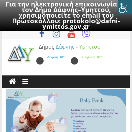
Για την ηλεκτρονική επικοινωνία με
τον Δήμο Δάφνης–Υμηττού,
χρησιμοποιείτε το email του
Πρωτοκόλλου:
protokolo@dafni-
Skip
Πέμπτη, 6 Αυγούστου 2026
ymittos.gov.gr
to
content
Δήμος
Δάφνης
-
Υμηττού
Δάφνη
30°C
Υμηττός
30°C