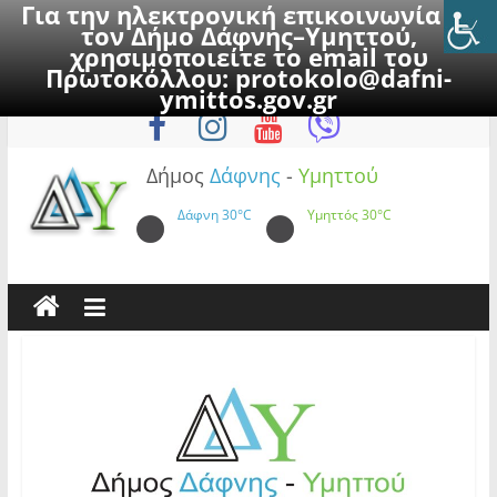
Για την ηλεκτρονική επικοινωνία με
τον Δήμο Δάφνης–Υμηττού,
χρησιμοποιείτε το email του
Πρωτοκόλλου:
protokolo@dafni-
Skip
Παρασκευή, 7 Αυγούστου 2026
ymittos.gov.gr
to
content
Δήμος
Δάφνης
-
Υμηττού
Δάφνη
30°C
Υμηττός
30°C