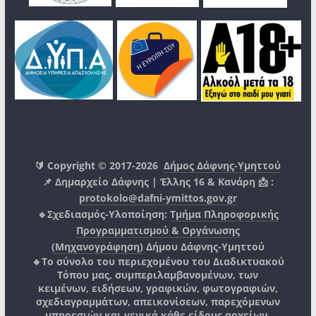
🔰 Copyright © 2017-2026
Δήμος Δάφνης-Υμηττού
📌 Δημαρχείο Δάφνης | Έλλης 16 & Κανάρη 📩 :
protokolo@dafni-ymittos.gov.gr
🔹Σχεδιασμός-Υλοποίηση:
Τμήμα Πληροφορικής
Προγραμματισμού & Οργάνωσης
(Μηχανογράφηση)
Δήμου Δάφνης-Υμηττού
🔸Το σύνολο του περιεχομένου του Διαδικτυακού
Τόπου μας, συμπεριλαμβανομένων, των
κειμένων, ειδήσεων, γραφικών, φωτογραφιών,
σχεδιαγραμμάτων, απεικονίσεων, παρεχόμενων
υπηρεσιών και γενικά κάθε είδους αρχείων,