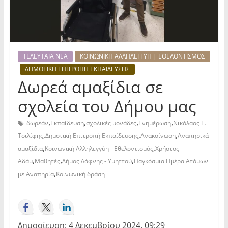
ΤΕΛΕΥΤΑΙΑ ΝΕΑ
ΚΟΙΝΩΝΙΚΗ ΑΛΛΗΛΕΓΓΥΗ | ΕΘΕΛΟΝΤΙΣΜΟΣ
ΔΗΜΟΤΙΚΗ ΕΠΙΤΡΟΠΗ ΕΚΠΑΙΔΕΥΣΗΣ
Δωρεά αμαξίδια σε
σχολεία του Δήμου μας
,
,
,
,
δωρεάν
Εκπαίδευση
σχολικές μονάδες
Ενημέρωση
Νικόλαος Ε.
,
,
,
Τσιλίφης
Δημοτική Επιτροπή Εκπαίδευσης
Ανακοίνωση
Αναπηρικά
,
,
αμαξίδια
Κοινωνική Αλληλεγγύη - Εθελοντισμός
Χρήστος
,
,
,
Αδάμ
Μαθητές
Δήμος Δάφνης - Υμηττού
Παγκόσμια Ημέρα Ατόμων
,
με Αναπηρία
Κοινωνική δράση
Δημοσίευση: 4 Δεκεμβρίου 2024, 09:29