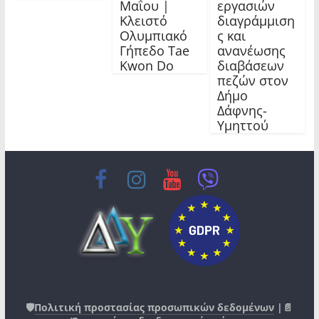
Μαΐου |
εργασιών
Κλειστό
διαγράμμιση
Ολυμπιακό
ς και
Γήπεδο Tae
ανανέωσης
Kwon Do
διαβάσεων
πεζών στον
Δήμο
Δάφνης-
Υμηττού
🛡️
Πολιτική προστασίας προσωπικών δεδομένων
|📄