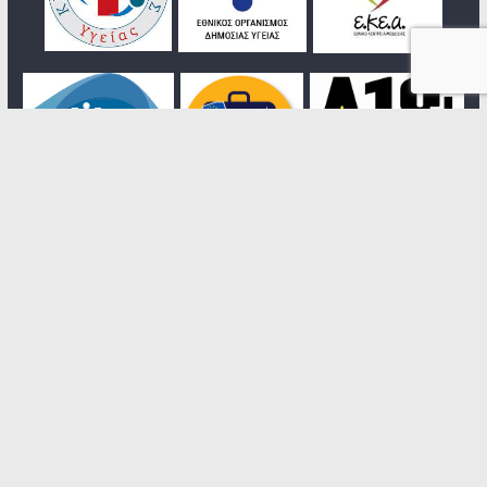
🔰 Copyright © 2017-2026
Δήμος Δάφνης-Υμηττού
📌 Δημαρχείο Δάφνης | Έλλης 16 & Κανάρη 📩 :
protokolo@dafni-ymittos.gov.gr
🔹Σχεδιασμός-Υλοποίηση:
Τμήμα Πληροφορικής
Προγραμματισμού & Οργάνωσης
(Μηχανογράφηση)
Δήμου Δάφνης-Υμηττού
🔸Το σύνολο του περιεχομένου του Διαδικτυακού
Τόπου μας, συμπεριλαμβανομένων, των
κειμένων, ειδήσεων, γραφικών, φωτογραφιών,