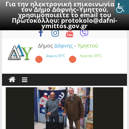
Για την ηλεκτρονική επικοινωνία με
τον Δήμο Δάφνης–Υμηττού,
χρησιμοποιείτε το email του
Πρωτοκόλλου:
protokolo@dafni-
Skip
Σάββατο, 8 Αυγούστου 2026
ymittos.gov.gr
to
content
Δήμος
Δάφνης
-
Υμηττού
Δάφνη
35°C
Υμηττός
35°C