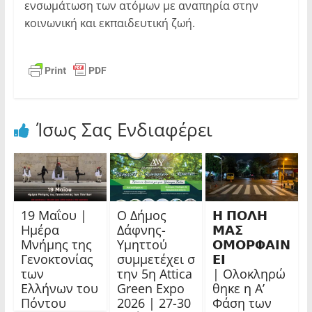
ενσωμάτωση των ατόμων με αναπηρία στην
κοινωνική και εκπαιδευτική ζωή.
Ίσως Σας Ενδιαφέρει
19 Μαΐου |
Ο Δήμος
𝝜 𝝥𝝤𝝠𝝜
Ημέρα
Δάφνης-
𝝡𝝖𝝨
Μνήμης της
Υμηττού
𝝤𝝡𝝤𝝦𝝫𝝖𝝞𝝢
Γενοκτονίας
συμμετέχει σ
𝝚𝝞
των
την 5η Attica
| Ολοκληρώ
Ελλήνων του
Green Expo
θηκε η Α’
Πόντου
2026 | 27-30
Φάση των