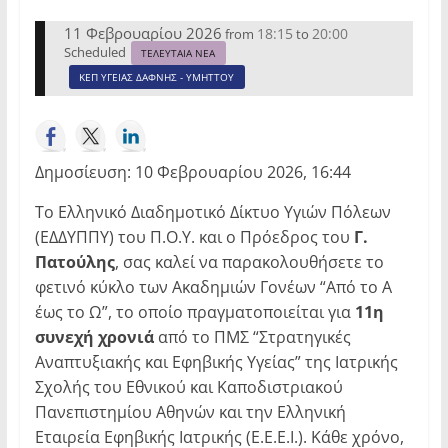
11 Φεβρουαρίου 2026
18:15
20:00
from
to
Scheduled
ΤΕΛΕΥΤΑΙΑ ΝΕΑ
ΚΕΠ ΥΓΕΙΑΣ ΔΑΦΝΗΣ - ΥΜΗΤΤΟΥ
Δημοσίευση: 10 Φεβρουαρίου 2026, 16:44
Το Ελληνικό Διαδημοτικό Δίκτυο Υγιών Πόλεων
(ΕΔΔΥΠΠΥ) του Π.Ο.Υ. και ο Πρόεδρος του
Γ.
Πατούλης
, σας καλεί να παρακολουθήσετε το
φετινό κύκλο των Ακαδημιών Γονέων “Από το Α
έως το Ω”, το οποίο πραγματοποιείται για
11η
συνεχή χρονιά
από το ΠΜΣ “Στρατηγικές
Αναπτυξιακής και Εφηβικής Υγείας” της Ιατρικής
Σχολής του Εθνικού και Καποδιστριακού
Πανεπιστημίου Αθηνών και την Ελληνική
Εταιρεία Εφηβικής Ιατρικής (Ε.Ε.Ε.Ι.). Κάθε χρόνο,