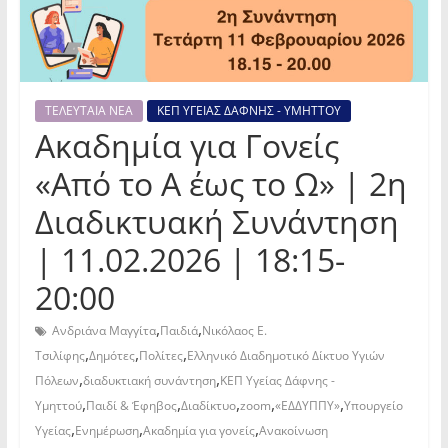
ΤΕΛΕΥΤΑΙΑ ΝΕΑ
ΚΕΠ ΥΓΕΙΑΣ ΔΑΦΝΗΣ - ΥΜΗΤΤΟΥ
Ακαδημία για Γονείς
«Από το Α έως το Ω» | 2η
Διαδικτυακή Συνάντηση
| 11.02.2026 | 18:15-
20:00
,
,
Ανδριάνα Μαγγίτα
Παιδιά
Νικόλαος Ε.
,
,
,
Τσιλίφης
Δημότες
Πολίτες
Ελληνικό Διαδημοτικό Δίκτυο Υγιών
,
,
Πόλεων
διαδυκτιακή συνάντηση
ΚΕΠ Υγείας Δάφνης -
,
,
,
,
,
Υμηττού
Παιδί & Έφηβος
Διαδίκτυο
zoom
«ΕΔΔΥΠΠΥ»
Υπουργείο
,
,
,
Υγείας
Ενημέρωση
Ακαδημία για γονείς
Ανακοίνωση