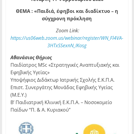
ΘΕΜΑ : «Παιδιά, έφηβοι και διαδίκτυο – η
σύγχρονη πρόκληση
Zoom Link:
https://us06web.zoom.us/webinar/register/WN_Fl4VA-
3HTxSSexnN_IKosg
Αθανάσιος Θήριος
Παιδίατρος MSc «Στρατηγικές Αναπτυξιακής και
Εφηβικής Υγείας»
Υποψήφιος Διδάκτωρ Ιατρικής Σχολής Ε.Κ.Π.Α.
Επιστ. Συνεργάτης Μονάδας Εφηβικής Υγείας
(Μ.Ε.Υ.)
Β’ Παιδιατρική Κλινική Ε.Κ.Π.Α. – Νοσοκομείο
Παίδων “Π. & Α. Κυριακού”