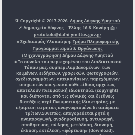
🔰 Copyright © 2017-2026
Δήμος Δάφνης-Υμηττού
📌 Δημαρχείο Δάφνης | Έλλης 16 & Κανάρη 📩 :
protokolo@dafni-ymittos.gov.gr
🔹Σχεδιασμός-Υλοποίηση:
Τμήμα Πληροφορικής
Προγραμματισμού & Οργάνωσης
(Μηχανογράφηση)
Δήμου Δάφνης-Υμηττού
🔸Το σύνολο του περιεχομένου του Διαδικτυακού
Τόπου μας, συμπεριλαμβανομένων, των
κειμένων, ειδήσεων, γραφικών, φωτογραφιών,
σχεδιαγραμμάτων, απεικονίσεων, παρεχόμενων
υπηρεσιών και γενικά κάθε είδους αρχείων,
αποτελούν πνευματική ιδιοκτησία, (copyright)
και διέπονται από τις εθνικές και διεθνείς
διατάξεις περί Πνευματικής Ιδιοκτησίας, με
εξαίρεση τα ρητώς αναγνωρισμένα δικαιώματα
τρίτων.
Συνεπώς, απαγορεύεται ρητά η
αναπαραγωγή, αναδημοσίευση, αντιγραφή,
αποθήκευση, πώληση, μετάδοση, διανομή,
έκδοση, εκτέλεση, «φόρτωση» (download),