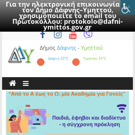
Για την ηλεκτρονική επικοινωνία με
τον Δήμο Δάφνης–Υμηττού,
χρησιμοποιείτε το email του
Πρωτοκόλλου:
protokolo@dafni-
Skip
Πέμπτη, 6 Αυγούστου 2026
ymittos.gov.gr
to
content
Δήμος
Δάφνης
-
Υμηττού
Δάφνη
33°C
Υμηττός
33°C