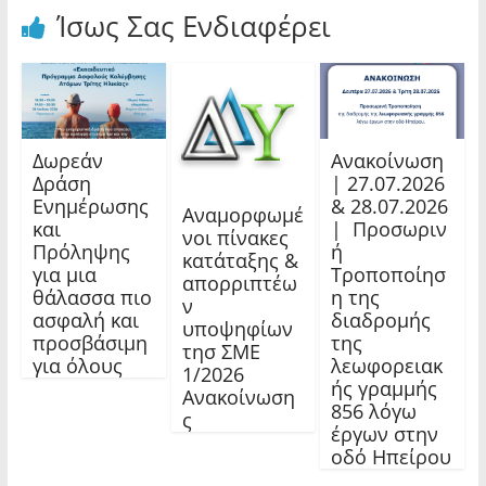
Ίσως Σας Ενδιαφέρει
Δωρεάν
Ανακοίνωση
Δράση
| 27.07.2026
Ενημέρωσης
& 28.07.2026
Αναμορφωμέ
και
| Προσωριν
νοι πίνακες
Πρόληψης
ή
κατάταξης &
για μια
Τροποποίησ
απορριπτέω
θάλασσα πιο
η της
ν
ασφαλή και
διαδρομής
υποψηφίων
προσβάσιμη
της
τησ ΣΜΕ
για όλους
λεωφορειακ
1/2026
ής γραμμής
Ανακοίνωση
856 λόγω
ς
έργων στην
οδό Ηπείρου