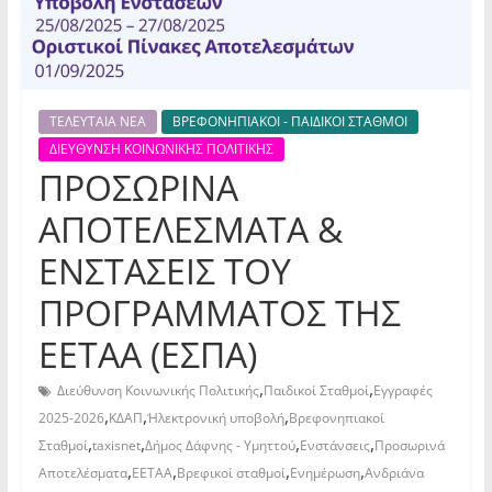
ΤΕΛΕΥΤΑΙΑ ΝΕΑ
ΒΡΕΦΟΝΗΠΙΑΚΟΙ - ΠΑΙΔΙΚΟΙ ΣΤΑΘΜΟΙ
ΔΙΕΥΘΥΝΣΗ ΚΟΙΝΩΝΙΚΗΣ ΠΟΛΙΤΙΚΗΣ
ΠΡΟΣΩΡΙΝΑ
ΑΠΟΤΕΛΕΣΜΑΤΑ &
ΕΝΣΤΑΣΕΙΣ ΤΟΥ
ΠΡΟΓΡΑΜΜΑΤΟΣ ΤΗΣ
ΕΕΤΑΑ (ΕΣΠΑ)
,
,
Διεύθυνση Κοινωνικής Πολιτικής
Παιδικοί Σταθμοί
Εγγραφές
,
,
,
2025-2026
ΚΔΑΠ
Ήλεκτρονική υποβολή
Βρεφονηπιακοί
,
,
,
,
Σταθμοί
taxisnet
Δήμος Δάφνης - Υμηττού
Ενστάνσεις
Προσωρινά
,
,
,
,
Αποτελέσματα
ΕΕΤΑΑ
Βρεφικοί σταθμοί
Ενημέρωση
Ανδριάνα