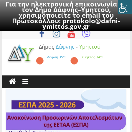
Για την ηλεκτρονική επικοινωνία με
τον Δήμο Δάφνης–Υμηττού,
χρησιμοποιείτε το email του
Πρωτοκόλλου:
protokolo@dafni-
Skip
Σάββατο, 8 Αυγούστου 2026
ymittos.gov.gr
to
content
Δήμος
Δάφνης
-
Υμηττού
Δάφνη
35°C
Υμηττός
34°C