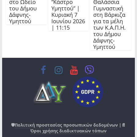
στο Ωδείο
“Κάστρο
Θαλάσσια
του Δήμου
Υμηττού” |
Γυμναστική
Δάφνης-
Κυριακή 7
στη Βάρκιζα
Υμηττού
Ιουνίου 2026
για τα μέλη
| 11:15
των Κ.Α.Π.Η.
του Δήμου
Δάφνης-
Υμηττού
🛡️
Πολιτική προστασίας προσωπικών δεδομένων
|📄
Όροι χρήσης διαδικτυακών τόπων