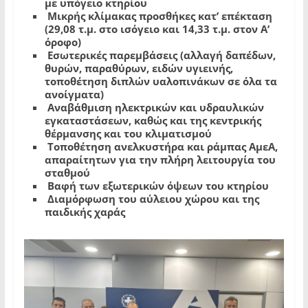
με
υπόγειο
κτηρίου
Μικρής
κλίμακας
προσθήκες
κατ’
επέκταση
(29,08
τ
.
μ
.
στο
ισόγειο
και
14,33
τ
.
μ
.
στον
Α’
όροφο
)
Εσωτερικές
παρεμβάσεις
(
αλλαγή
δαπέδων
,
θυρών
,
παραθύρων
,
ειδών
υγιεινής
,
τοποθέτηση
διπλών
υαλοπινάκων
σε
όλα
τα
ανοίγματα
)
Αναβάθμιση
ηλεκτρικών
και
υδραυλικών
εγκαταστάσεων
,
καθώς
και
της
κεντρικής
θέρμανσης
και
του
κλιματισμού
Τοποθέτηση
ανελκυστήρα
και
ράμπας
ΑμεΑ
,
απαραίτητων
για
την
πλήρη
λειτουργία
του
σταθμού
Βαφή
των
εξωτερικών
όψεων
του
κτηρίου
Διαμόρφωση
του
αύλειου
χώρου
και
της
παιδικής
χαράς