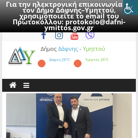
Για την ηλεκτρονική επικοινωνία με
τον Δήμο Δάφνης–Υμηττού,
χρησιμοποιείτε το email του
Πρωτοκόλλου:
protokolo@dafni-
Skip
Πέμπτη, 6 Αυγούστου 2026
ymittos.gov.gr
to
content
Δήμος
Δάφνης
-
Υμηττού
Δάφνη
26°C
Υμηττός
26°C