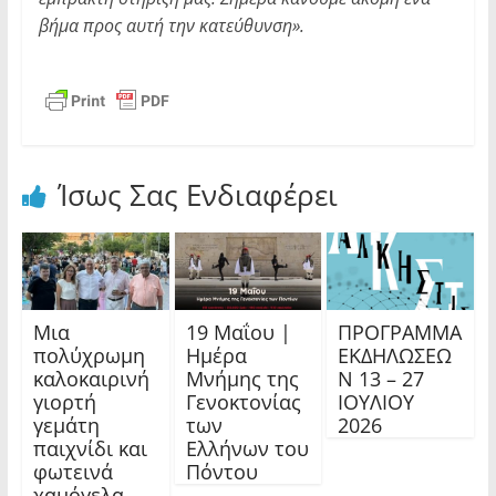
βήμα προς αυτή την κατεύθυνση».
Ίσως Σας Ενδιαφέρει
Μια
19 Μαΐου |
ΠΡΟΓΡΑΜΜΑ
πολύχρωμη
Ημέρα
ΕΚΔΗΛΩΣΕΩ
καλοκαιρινή
Μνήμης της
Ν 13 – 27
γιορτή
Γενοκτονίας
ΙΟΥΛΙΟΥ
γεμάτη
των
2026
παιχνίδι και
Ελλήνων του
φωτεινά
Πόντου
χαμόγελα