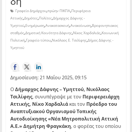
δη
,
,
Γραφείο Δημάρχου
πρώην ΠΙΚΠΑ
Περιφέρεια
,
,
,
Αττικής
Δημότες
Πολίτες
Δήμαρχος Δάφνης -
,
,
,
,
Υμηττού
Ενημέρωση
Ανακατασκευή
Ανακοίνωση
Βρεφονηπιακος
,
,
,
σταθμός
Δημοτική Κοινότητα Δάφνης
Νίκος Χαρδαλιάς
Κοινωνική
,
,
,
Πολιτική
Γραφείο τύπου
Νικόλαος Ε. Τσιλίφης
Δήμος Δάφνης -
Υμηττού
Δημοσίευση: 21 Μαΐου 2025, 09:15
Ο
Δήμαρχος Δάφνης – Υμηττού, Νικόλαος
Τσιλίφης
, συνυπέγραψε με τον
Περιφερειάρχη
Αττικής, Νίκο Χαρδαλιά
και τον
Πρόεδρο του
Αναπτυξιακού Οργανισμού Τοπικής
Αυτοδιοίκησης «Νέα Μητροπολιτική Αττική
Α.Ε.» Δημήτρη Φραγκάκη
, ο φορέας του οποίου