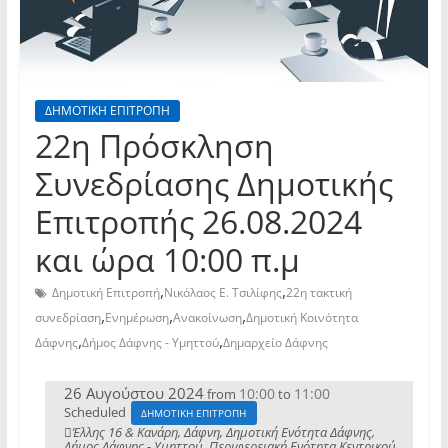
ΔΗΜΟΤΙΚΗ ΕΠΙΤΡΟΠΗ
22η Πρόσκληση
Συνεδρίασης Δημοτικής
Επιτροπής 26.08.2024
και ώρα 10:00 π.μ
,
,
Δημοτική Επιτροπή
Νικόλαος Ε. Τσιλίφης
22η τακτική
,
,
,
συνεδρίαση
Ενημέρωση
Ανακοίνωση
Δημοτική Κοινότητα
,
,
Δάφνης
Δήμος Δάφνης - Υμηττού
Δημαρχείο Δάφνης
26 Αυγούστου 2024
10:00
11:00
from
to
Scheduled
ΔΗΜΟΤΙΚΗ ΕΠΙΤΡΟΠΗ
Έλλης 16 & Κανάρη, Δάφνη, Δημοτική Ενότητα Δάφνης,
Δήμος Δάφνης - Υμηττού, Περιφερειακή Ενότητα Κεντρικού