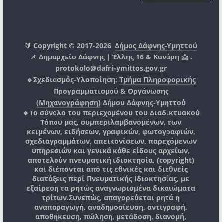
🔰 Copyright © 2017-2026
Δήμος Δάφνης-Υμηττού
📌 Δημαρχείο Δάφνης | Έλλης 16 & Κανάρη 📩 :
protokolo@dafni-ymittos.gov.gr
🔹Σχεδιασμός-Υλοποίηση:
Τμήμα Πληροφορικής
Προγραμματισμού & Οργάνωσης
(Μηχανογράφηση)
Δήμου Δάφνης-Υμηττού
🔸Το σύνολο του περιεχομένου του Διαδικτυακού
Τόπου μας, συμπεριλαμβανομένων, των
κειμένων, ειδήσεων, γραφικών, φωτογραφιών,
σχεδιαγραμμάτων, απεικονίσεων, παρεχόμενων
υπηρεσιών και γενικά κάθε είδους αρχείων,
αποτελούν πνευματική ιδιοκτησία, (copyright)
και διέπονται από τις εθνικές και διεθνείς
διατάξεις περί Πνευματικής Ιδιοκτησίας, με
εξαίρεση τα ρητώς αναγνωρισμένα δικαιώματα
τρίτων.
Συνεπώς, απαγορεύεται ρητά η
αναπαραγωγή, αναδημοσίευση, αντιγραφή,
αποθήκευση, πώληση, μετάδοση, διανομή,