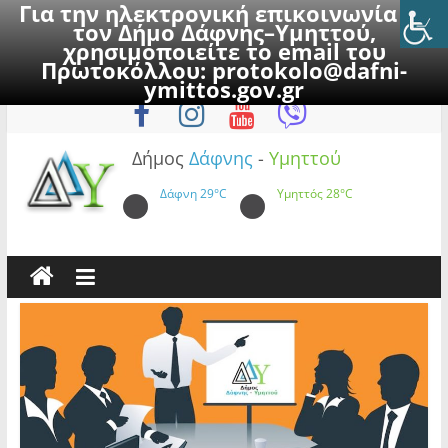
Για την ηλεκτρονική επικοινωνία με
τον Δήμο Δάφνης–Υμηττού,
χρησιμοποιείτε το email του
Πρωτοκόλλου:
protokolo@dafni-
Skip
Τετάρτη, 5 Αυγούστου 2026
ymittos.gov.gr
to
content
Δήμος
Δάφνης
-
Υμηττού
Δάφνη
29°C
Υμηττός
28°C