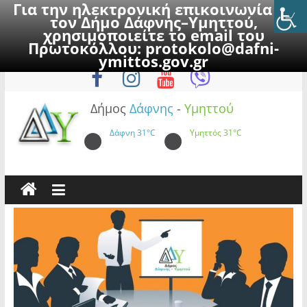
Για την ηλεκτρονική επικοινωνία με
τον Δήμο Δάφνης–Υμηττού,
χρησιμοποιείτε το email του
Πρωτοκόλλου:
protokolo@dafni-
Skip
Σάββατο, 8 Αυγούστου 2026
ymittos.gov.gr
to
content
Δήμος
Δάφνης
-
Υμηττού
Δάφνη
31°C
Υμηττός
31°C