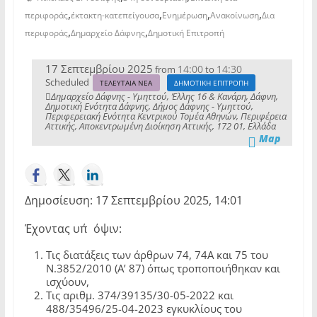
,
,
,
,
περιφοράς
έκτακτη-κατεπείγουσα
Ενημέρωση
Ανακοίνωση
Δια
,
,
περιφοράς
Δημαρχείο Δάφνης
Δημοτική Επιτροπή
17 Σεπτεμβρίου 2025
14:00
14:30
from
to
Scheduled
ΤΕΛΕΥΤΑΙΑ ΝΕΑ
ΔΗΜΟΤΙΚΗ ΕΠΙΤΡΟΠΗ
Δημαρχείο Δάφνης - Υμηττού, Έλλης 16 & Κανάρη, Δάφνη,
Δημοτική Ενότητα Δάφνης, Δήμος Δάφνης - Υμηττού,
Περιφερειακή Ενότητα Κεντρικού Τομέα Αθηνών, Περιφέρεια
Αττικής, Αποκεντρωμένη Διοίκηση Αττικής, 172 01, Ελλάδα
Map
Δημοσίευση: 17 Σεπτεμβρίου 2025, 14:01
Έχοντας υπ΄όψιν:
Τις διατάξεις των άρθρων 74, 74Α και 75 του
Ν.3852/2010 (Α’ 87) όπως τροποποιήθηκαν και
ισχύουν,
Τις αριθμ. 374/39135/30-05-2022 και
488/35496/25-04-2023 εγκυκλίους του