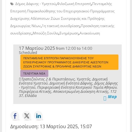
,
,
Δήμος Δάφνης - Υμηττού
Φιλοζωική Επιτροπή
Πενταμελής
Επιτροπή Παρακολούθησης του Επιχειρησιακού Προγράμματος
Διαχείρισης Αδέσποτων Ζώων Συντροφιάς και Πρόληψης
,
,
Δημιουργίας Νέων
1η τακτική συνεδρίαση
Προσκληση τακτικής
,
,
,
συνεδρίασης
Μπούζη Σονίλα
Ενημέρωση
Ανακοίνωση
17 Μαρτίου 2025
12:00
14:00
from
to
Scheduled
ΠΕΝΤΑΜΕΛΗΣ ΕΠΙΤΡΟΠΗ ΠΑΡΑΚΟΛΟΥΘΗΣΗΣ ΤΟΥ
ΕΠΙΧΕΙΡΗΣΙΑΚΟΥ ΠΡΟΓΡΑΜΜΑΤΟΣ ΔΙΑΧΕΙΡΙΣΗΣ ΑΔΕΣΠΟΤΩΝ
ΖΩΩΝ ΣΥΝΤΡΟΦΙΑΣ & ΠΡΟΛΗΨΗΣ ΔΗΜΙΟΥΡΓΙΑΣ ΝΕΩΝ
ΤΕΛΕΥΤΑΙΑ ΝΕΑ
Τραπεζούντος 2 & Περιστάσεως, Υμηττός, Δημοτική
Ενότητα Υμηττού, Δημοτική Ενότητα Δάφνης, Δήμος Δάφνης
- Υμηττού, Περιφερειακή Ενότητα Κεντρικού Τομέα Αθηνών,
Περιφέρεια Αττικής, Αποκεντρωμένη Διοίκηση Αττικής, 172
37, Ελλάδα
Map
Δημοσίευση: 13 Μαρτίου 2025, 15:07