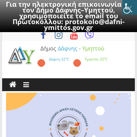
Για την ηλεκτρονική επικοινωνία με
τον Δήμο Δάφνης–Υμηττού,
χρησιμοποιείτε το email του
Πρωτοκόλλου:
protokolo@dafni-
Skip
Πέμπτη, 6 Αυγούστου 2026
ymittos.gov.gr
to
content
Δήμος
Δάφνης
-
Υμηττού
Δάφνη
32°C
Υμηττός
32°C