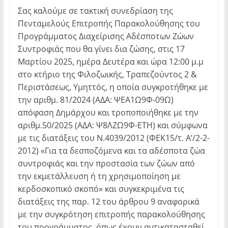
Σας καλούμε σε τακτική συνεδρίαση της
Πενταμελούς Επιτροπής Παρακολούθησης του
Προγράμματος Διαχείρισης Αδέσποτων Ζώων
Συντροφιάς που θα γίνει δια ζώσης, στις 17
Μαρτίου 2025, ημέρα Δευτέρα και ώρα 12:00 μ.μ
στο κτήριο της Φιλοζωικής, Τραπεζούντος 2 &
Περιστάσεως, Υμηττός, η οποία συγκροτήθηκε με
την αριθμ. 81/2024 (ΑΔΑ: ΨΕΑ1Ω9Φ-09Ω)
απόφαση Δημάρχου και τροποποιήθηκε με την
αριθμ.50/2025 (ΑΔΑ: Ψ8ΛΖΩ9Φ-ΕΤΗ) και σύμφωνα
με τις διατάξεις του Ν.4039/2012 (ΦΕΚ15/τ. Α’/2-2-
2012) «Για τα δεσποζόμενα και τα αδέσποτα ζώα
συντροφιάς και την προστασία των ζώων από
την εκμετάλλευση ή τη χρησιμοποίηση με
κερδοσκοπικό σκοπό» και συγκεκριμένα τις
διατάξεις της παρ. 12 του άρθρου 9 αναφορικά
με την συγκρότηση επιτροπής παρακολούθησης
του προγράμματος, όπως έχουν αντικατασταθεί