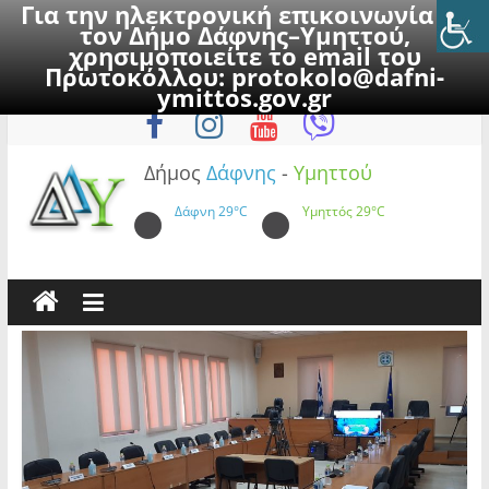
Για την ηλεκτρονική επικοινωνία με
τον Δήμο Δάφνης–Υμηττού,
χρησιμοποιείτε το email του
Πρωτοκόλλου:
protokolo@dafni-
Skip
Παρασκευή, 7 Αυγούστου 2026
ymittos.gov.gr
to
content
Δήμος
Δάφνης
-
Υμηττού
Δάφνη
29°C
Υμηττός
29°C