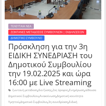
ΤΕΛΕΥΤΑΙΑ ΝΕΑ
ΖΩΝΤΑΝΕΣ ΜΕΤΑΔΟΣΕΙΣ ΣΥΜΒΟΥΛΙΩΝ | ΕΚΔΗΛΩΣΕΩΝ
ΔΗΜΟΤΙΚΟ ΣΥΜΒΟΥΛΙΟ
Πρόσκληση για την 3η
ΕΙΔΙΚΗ ΣΥΝΕΔΡΙΑΣΗ του
Δημοτικού Συμβουλίου
την 19.02.2025 και ώρα
16:00 με Live Streaming
,
,
,
,
ζωντανή μετάδοση
δια ζώσης
2ος όροφος
Ενημέρωση
αίθουσα
,
,
Δημοτικού Συμβουλίου
Ανακοίνωση
Δημοτική κοινότητα
,
,
,
Υμηττού
Δημοτικό Συμβούλιο
3η συνεδρίαση
Ειδική