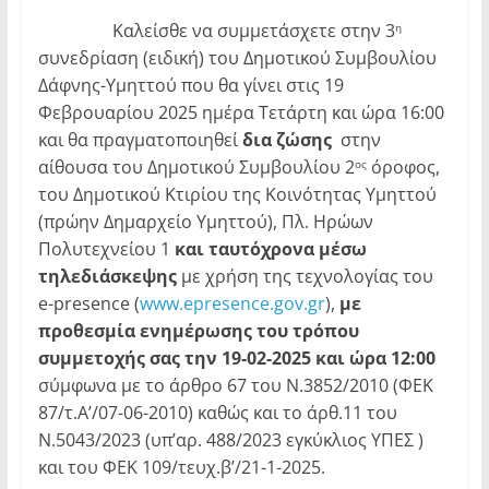
Καλείσθε να συμμετάσχετε στην 3
η
συνεδρίαση (ειδική) του Δημοτικού Συμβουλίου
Δάφνης-Υμηττού που θα γίνει στις 19
Φεβρουαρίου 2025 ημέρα Τετάρτη και ώρα 16:00
και θα πραγματοποιηθεί
δια ζώσης
στην
αίθουσα του Δημοτικού Συμβουλίου 2
όροφος,
ος
του Δημοτικού Κτιρίου της Κοινότητας Υμηττού
(πρώην Δημαρχείο Υμηττού), Πλ. Ηρώων
Πολυτεχνείου 1
και ταυτόχρονα μέσω
τηλεδιάσκεψης
με χρήση της τεχνολογίας του
e-presence (
www.epresence.gov.gr
),
με
προθεσμία ενημέρωσης του τρόπου
συμμετοχής σας την 19-02-2025 και ώρα 12:00
σύμφωνα με το άρθρο 67 του Ν.3852/2010 (ΦΕΚ
87/τ.Α’/07-06-2010) καθώς και το άρθ.11 του
Ν.5043/2023 (υπ’αρ. 488/2023 εγκύκλιος ΥΠΕΣ )
και του ΦΕΚ 109/τευχ.β’/21-1-2025.