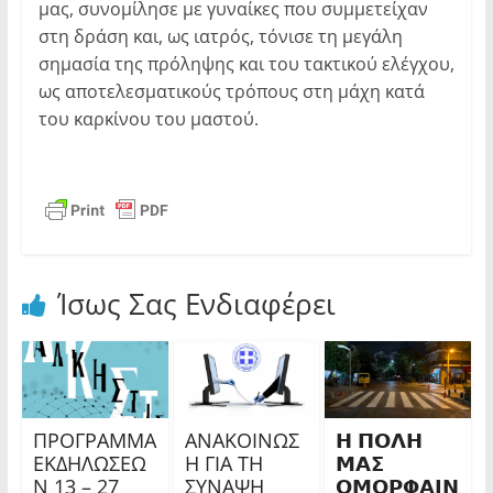
μας, συνομίλησε με γυναίκες που συμμετείχαν
στη δράση και, ως ιατρός, τόνισε τη μεγάλη
σημασία της πρόληψης και του τακτικού ελέγχου,
ως αποτελεσματικούς τρόπους στη μάχη κατά
του καρκίνου του μαστού.
Ίσως Σας Ενδιαφέρει
ΠΡΟΓΡΑΜΜΑ
ΑΝΑΚΟΙΝΩΣ
𝝜 𝝥𝝤𝝠𝝜
ΕΚΔΗΛΩΣΕΩ
Η ΓΙΑ ΤΗ
𝝡𝝖𝝨
Ν 13 – 27
ΣΥΝΑΨΗ
𝝤𝝡𝝤𝝦𝝫𝝖𝝞𝝢