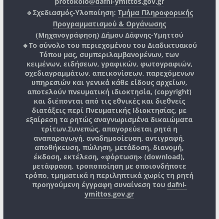
protokolo@dafni-ymittos.gov.gr
🔹Σχεδιασμός-Υλοποίηση:
Τμήμα Πληροφορικής
Προγραμματισμού & Οργάνωσης
(Μηχανογράφηση)
Δήμου Δάφνης-Υμηττού
🔸Το σύνολο του περιεχομένου του Διαδικτυακού
Τόπου μας, συμπεριλαμβανομένων, των
κειμένων, ειδήσεων, γραφικών, φωτογραφιών,
σχεδιαγραμμάτων, απεικονίσεων, παρεχόμενων
υπηρεσιών και γενικά κάθε είδους αρχείων,
αποτελούν πνευματική ιδιοκτησία, (copyright)
και διέπονται από τις εθνικές και διεθνείς
διατάξεις περί Πνευματικής Ιδιοκτησίας, με
εξαίρεση τα ρητώς αναγνωρισμένα δικαιώματα
τρίτων.
Συνεπώς, απαγορεύεται ρητά η
αναπαραγωγή, αναδημοσίευση, αντιγραφή,
αποθήκευση, πώληση, μετάδοση, διανομή,
έκδοση, εκτέλεση, «φόρτωση» (download),
μετάφραση, τροποποίηση με οποιονδήποτε
τρόπο, τμηματικά η περιληπτικά χωρίς τη ρητή
προηγούμενη έγγραφη συναίνεση του
dafni-
ymittos.gov.gr