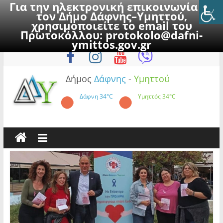
Για την ηλεκτρονική επικοινωνία με
τον Δήμο Δάφνης–Υμηττού,
χρησιμοποιείτε το email του
Πρωτοκόλλου:
protokolo@dafni-
Skip
Πέμπτη, 6 Αυγούστου 2026
ymittos.gov.gr
to
content
Δήμος
Δάφνης
-
Υμηττού
Δάφνη
34°C
Υμηττός
34°C