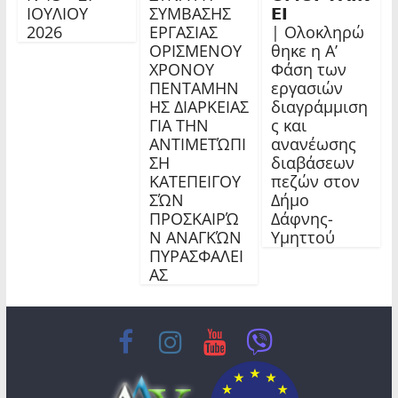
ΙΟΥΛΙΟΥ
ΣΥΜΒΑΣΗΣ
𝝚𝝞
2026
ΕΡΓΑΣΙΑΣ
| Ολοκληρώ
ΟΡΙΣΜΕΝΟΥ
θηκε η Α’
ΧΡΟΝΟΥ
Φάση των
ΠΕΝΤΑΜΗΝ
εργασιών
ΗΣ ΔΙΑΡΚΕΙΑΣ
διαγράμμιση
ΓΙΑ ΤΗΝ
ς και
ΑΝΤΙΜΕΤΏΠΙ
ανανέωσης
ΣΗ
διαβάσεων
ΚΑΤΕΠΕΙΓΟΥ
πεζών στον
ΣΏΝ
Δήμο
ΠΡΟΣΚΑΙΡΏ
Δάφνης-
Ν ΑΝΑΓΚΏΝ
Υμηττού
ΠΥΡΑΣΦΑΛΕΙ
ΑΣ