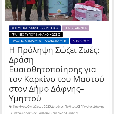
ΚΕΠ ΥΓΕΙΑΣ ΔΑΦΝΗΣ - ΥΜΗΤΤΟΥ
ΤΕΛΕΥΤΑΙΑ ΝΕΑ
ΓΡΑΦΕΙΟ ΤΥΠΟΥ | ΑΝΑΚΟΙΝΩΣΕΙΣ
ΓΡΑΦΕΙΟ ΔΗΜΑΡΧΟΥ | ΑΝΑΚΟΙΝΩΣΕΙΣ
ΔΗΜΑΡΧΟΣ
Η Πρόληψη Σώζει Ζωές:
Δράση
Ευαισθητοποίησης για
τον Καρκίνο του Μαστού
στον Δήμο Δάφνης–
Υμηττού
,
,
,
,
Καρκίνος
Οκτώβριος 2025
Δημότες
Πολίτες
ΚΕΠ Υγείας Δάφνης
,
,
,
- Υμηττού
Καρκίνος μαστού
Ενημέρωση
Πλατεία