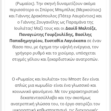
(Ρωμαίος). Την σκηνή δυναμιτίζουν ακόμα
περισσότερο οι Σπύρος Μπιμπίλας (Μερκούτιος)
και Γιάννης Δρακόπουλος (Πάτερ Λαυρέντιος) και
ο Γιάννης Ζουγανέλης ως Παραμάνα της
Ιουλιέτας! Μαζί τους και οι
Δαυίδ Μαλτέζε,
Παναγιώτης Γουρζουλίδης, Βασίλης
Παπαδημητρίου, Ευσταθία Λαγιόκαπα
σε έναν
θίασο που, με όχημα την υψηλή ενέργεια, τον
γρήγορο ρυθμό και το χιούμορ, υπόσχεται
στιγμές γέλιου και ξεκαρδιστικών ανατροπών.
Ο «Ρωμαίος και Ιουλιέτα» του Μποστ δεν είναι
απλώς μια κωμωδία· είναι ένα γλωσσικό και
κοινωνικό φαινόμενο. Με τον χαρακτηριστικό
δεκαπεντασύλλαβο και την σκοπίμως
ανατρεπτική γλώσσα του, το έργο σατιρίζει τον
μικροαστικό καθωσπρεπισμό, τις διαχρονικές