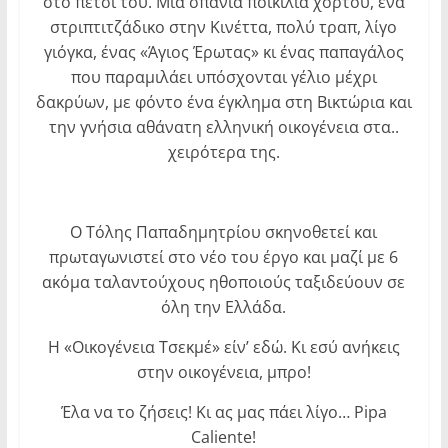
στο πετσί του. Μια σπάνια ποικιλία χόρτου, ένα
στριπτιτζάδικο στην Κινέττα, πολύ τραπ, λίγο
γιόγκα, ένας «Άγιος Έρωτας» κι ένας παπαγάλος
που παραμιλάει υπόσχονται γέλιο μέχρι
δακρύων, με φόντο ένα έγκλημα στη Βικτώρια και
την γνήσια αθάνατη ελληνική οικογένεια στα..
χειρότερα της.
Ο Τόλης Παπαδημητρίου σκηνοθετεί και
πρωταγωνιστεί στο νέο του έργο και μαζί με 6
ακόμα ταλαντούχους ηθοποιούς ταξιδεύουν σε
όλη την Ελλάδα.
Η «Οικογένεια Τσεκμέ» είν’ εδώ. Κι εσύ ανήκεις
στην οικογένεια, μπρο!
Έλα να το ζήσεις! Κι ας μας πάει λίγο… Pipa
Caliente!