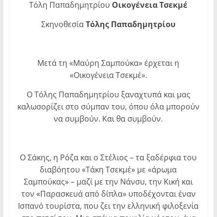
Τόλη Παπαδημητρίου
Οικογένεια Τσεκμέ
Σκηνοθεσία
Τόλης Παπαδημητρίου
Μετά τη «Μαύρη Σαμπούκα» έρχεται η
«Οικογένεια Τσεκμέ».
Ο Τόλης Παπαδημητρίου ξαναχτυπά και μας
καλωσορίζει στο σύμπαν του, όπου όλα μπορούν
να συμβούν. Και θα συμβούν.
Ο Σάκης, η Ρόζα και ο Στέλιος – τα ξαδέρφια του
διαβόητου «Τάκη Τσεκμέ» με «άρωμα
Σαμπούκας» – μαζί με την Νάνσυ, την Κική και
τον «Παρασκευά από δίπλα» υποδέχονται έναν
Ισπανό τουρίστα, που ζει την ελληνική φιλοξενία