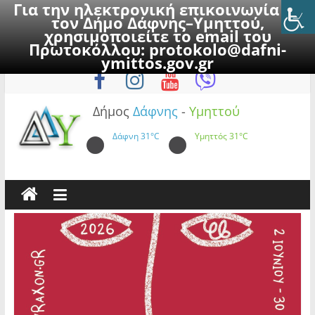
Για την ηλεκτρονική επικοινωνία με
τον Δήμο Δάφνης–Υμηττού,
χρησιμοποιείτε το email του
Πρωτοκόλλου:
protokolo@dafni-
Skip
Σάββατο, 8 Αυγούστου 2026
ymittos.gov.gr
to
content
Δήμος
Δάφνης
-
Υμηττού
Δάφνη
31°C
Υμηττός
31°C