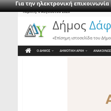
Για την ηλεκτρονική επικοινωνία
Skip
Πέμπτη, 6 Αυγούστου 2026
to
Δήμος
Δάφ
content
«Επίσημη ιστοσελίδα του Δήμο
Ο ΔΗΜΟΣ
ΔΗΜΟΤΙΚΗ ΑΡΧΗ
ΑΝΑΚΟΙΝΩΣ