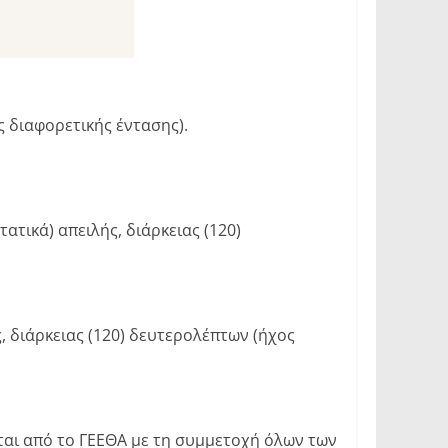
 διαφορετικής έντασης).
τικά) απειλής, διάρκειας (120)
 διάρκειας (120) δευτερολέπτων (ήχος
αι από το ΓΕΕΘΑ με τη συμμετοχή όλων των