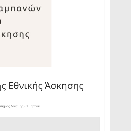
ης Εθνικής Άσκησης
Δήμος Δάφνης - Υμηττού