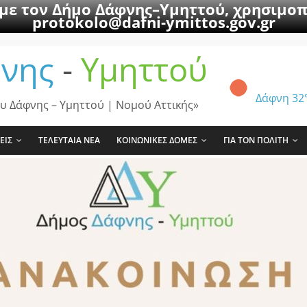
 με τον Δήμο Δάφνης–Υμηττού, χρησιμοπ
protokolo@dafni-ymittos.gov.gr
νης
-
Υμηττού
Δάφνη
32
υ Δάφνης – Υμηττού | Νομού Αττικής»
ΕΙΣ
ΤΕΛΕΥΤΑΙΑ ΝΕΑ
ΚΟΙΝΩΝΙΚΕΣ ΔΟΜΕΣ
ΓΙΑ ΤΟΝ ΠΟΛΙΤΗ