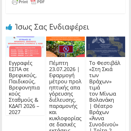
Ίσως Σας Ενδιαφέρει
Εγγραφές
Πέμπτη
Το Φεστιβάλ
ΕΣΠΑ σε
23.07.2026 |
«Στη Σκιά
Βρεφικούς,
Εφαρμογή
των
Παιδικούς,
μέτρου προλ
Βράχων»
Βρεφονηπια
ηπτικής απα
τιμά
κούς
γόρευσης
τον Μίνωα
Σταθμούς &
διέλευσης,
Βολανάκη
ΚΔΑΠ 2026 –
παραμονής
| Θέατρο
2027
και
Βράχων
κυκλοφορίας
«Άννα
σε δασικές
Συνοδινού»
εκτάσεις,
| Τρίτη 2