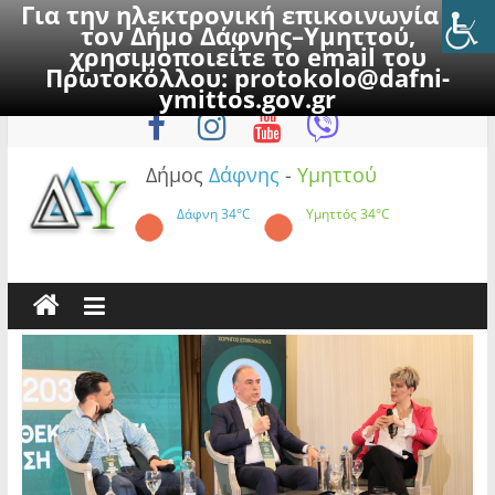
Για την ηλεκτρονική επικοινωνία με
τον Δήμο Δάφνης–Υμηττού,
χρησιμοποιείτε το email του
Πρωτοκόλλου:
protokolo@dafni-
Skip
Παρασκευή, 7 Αυγούστου 2026
ymittos.gov.gr
to
content
Δήμος
Δάφνης
-
Υμηττού
Δάφνη
34°C
Υμηττός
34°C