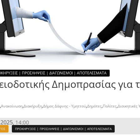
ΚΗΡΥΞΕΙΣ | ΠΡΟΣΛΗΨΕΙΣ | ΔΙΑΓΩΝΙΣΜΟΙ | ΑΠΟΤΕΛΕΣΜΑΤΑ
ιοδοτικής Δημοπρασίας για τ
,
,
,
,
,
,
Ανακοίνωση
Διακήρυξη
Δήμος Δάφνης - Υμηττού
Δημότες
Πολίτες
Διοικητικές 
 2025
14:00
,
ΤΟΣ
ΠΡΟΚΗΡΥΞΕΙΣ | ΠΡΟΣΛΗΨΕΙΣ | ΔΙΑΓΩΝΙΣΜΟΙ | ΑΠΟΤΕΛΕΣΜΑΤΑ