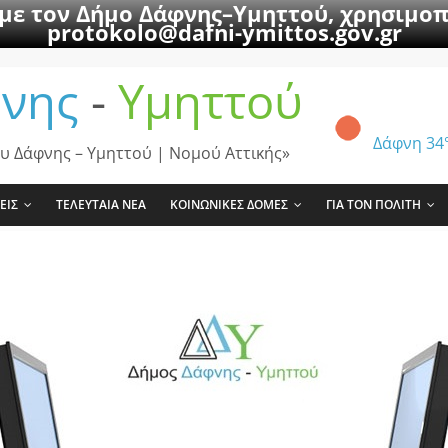
 με τον Δήμο Δάφνης–Υμηττού, χρησιμοπ
protokolo@dafni-ymittos.gov.gr
νης
-
Υμηττού
Δάφνη
34
υ Δάφνης – Υμηττού | Νομού Αττικής»
ΕΙΣ
ΤΕΛΕΥΤΑΙΑ ΝΕΑ
ΚΟΙΝΩΝΙΚΕΣ ΔΟΜΕΣ
ΓΙΑ ΤΟΝ ΠΟΛΙΤΗ