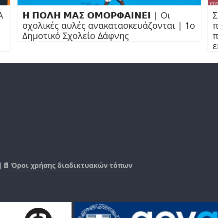
Α
𝝜 𝝥𝝤𝝠𝝜 𝝡𝝖𝝨 𝝤𝝡𝝤𝝦𝝫𝝖𝝞𝝢𝝚𝝞 | Οι
Σ
σχολικές αυλές ανακατασκευάζονται | 1ο
π
Δημοτικό Σχολείο Δάφνης
π
ε
|📄
Όροι χρήσης διαδικτυακών τόπων