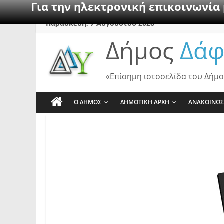
Για την ηλεκτρονική επικοινωνία
Skip
Παρασκευή, 7 Αυγούστου 2026
to
Δήμος
Δάφ
content
«Επίσημη ιστοσελίδα του Δήμο
Ο ΔΗΜΟΣ
ΔΗΜΟΤΙΚΗ ΑΡΧΗ
ΑΝΑΚΟΙΝΩΣ