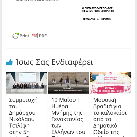
Ίσως Σας Ενδιαφέρει
Συμμετοχή
19 Μαΐου |
Μουσική
του
Ημέρα
βραδιά για
Δημάρχου
Μνήμης της
το καλοκαίρι
Νικόλαου
Γενοκτονίας
από το
Τσιλίφη
των
Δημοτικό
στην 5η
Ελλήνων του
Ωδείο της