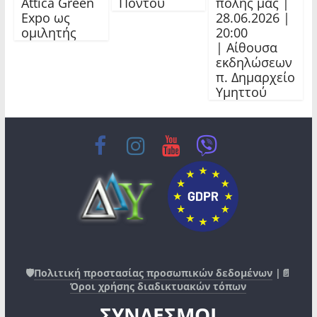
Attica Green
Πόντου
πόλης μας |
Expo ως
28.06.2026 |
ομιλητής
20:00
| Αίθουσα
εκδηλώσεων
π. Δημαρχείο
Υμηττού
🛡️
Πολιτική προστασίας προσωπικών δεδομένων
|📄
Όροι χρήσης διαδικτυακών τόπων
ΣΥΝΔΕΣΜΟΙ