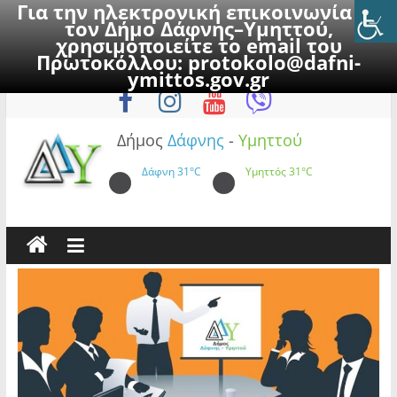
Για την ηλεκτρονική επικοινωνία με
τον Δήμο Δάφνης–Υμηττού,
χρησιμοποιείτε το email του
Πρωτοκόλλου:
protokolo@dafni-
Skip
Σάββατο, 8 Αυγούστου 2026
ymittos.gov.gr
to
content
Δήμος
Δάφνης
-
Υμηττού
Δάφνη
31°C
Υμηττός
31°C