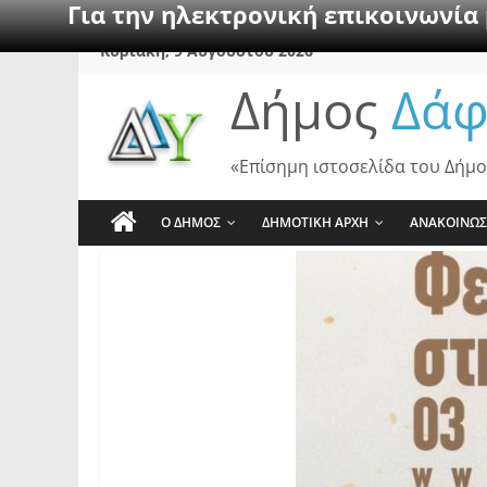
Για την ηλεκτρονική επικοινωνία
Skip
Κυριακή, 9 Αυγούστου 2026
to
Δήμος
Δάφ
content
«Επίσημη ιστοσελίδα του Δήμο
Ο ΔΗΜΟΣ
ΔΗΜΟΤΙΚΗ ΑΡΧΗ
ΑΝΑΚΟΙΝΩΣ