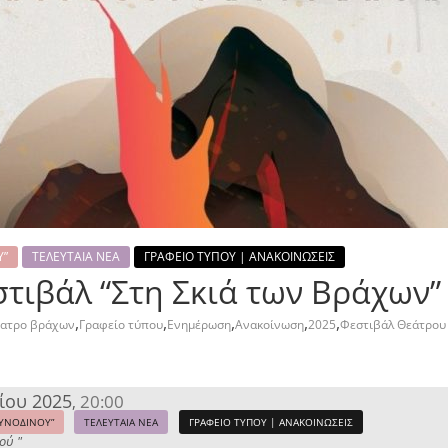
Υ”
ΤΕΛΕΥΤΑΙΑ ΝΕΑ
ΓΡΑΦΕΙΟ ΤΥΠΟΥ | ΑΝΑΚΟΙΝΩΣΕΙΣ
τιβάλ “Στη Σκιά των Βράχων”
,
,
,
,
,
έατρο βράχων
Γραφείο τύπου
Ενημέρωση
Ανακοίνωση
2025
Φεστιβάλ Θεάτρου
ίου 2025
20:00
,
ΥΝΟΔΙΝΟΥ”
ΤΕΛΕΥΤΑΙΑ ΝΕΑ
ΓΡΑΦΕΙΟ ΤΥΠΟΥ | ΑΝΑΚΟΙΝΩΣΕΙΣ
ού "