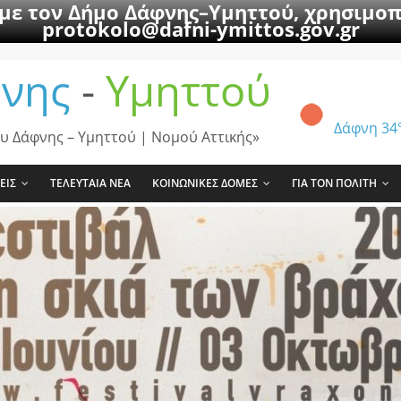
 με τον Δήμο Δάφνης–Υμηττού, χρησιμοπ
protokolo@dafni-ymittos.gov.gr
νης
-
Υμηττού
Δάφνη
34
υ Δάφνης – Υμηττού | Νομού Αττικής»
ΕΙΣ
ΤΕΛΕΥΤΑΙΑ ΝΕΑ
ΚΟΙΝΩΝΙΚΕΣ ΔΟΜΕΣ
ΓΙΑ ΤΟΝ ΠΟΛΙΤΗ