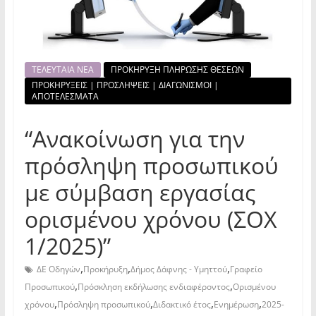
ΤΕΛΕΥΤΑΙΑ ΝΕΑ
ΠΡΟΚΗΡΥΞΗ ΠΛΗΡΩΣΗΣ ΘΕΣΕΩΝ
ΠΡΟΚΗΡΥΞΕΙΣ | ΠΡΟΣΛΗΨΕΙΣ | ΔΙΑΓΩΝΙΣΜΟΙ |
ΑΠΟΤΕΛΕΣΜΑΤΑ
“Ανακοίνωση για την
πρόσληψη προσωπικού
με σύμβαση εργασίας
ορισμένου χρόνου (ΣΟΧ
1/2025)”
,
,
,
ΔΕ Οδηγών
Προκήρυξη
Δήμος Δάφνης - Υμηττού
Γραφείο
,
,
Προσωπικού
Πρόσκληση εκδήλωσης ενδιαφέροντος
Ορισμένου
,
,
,
,
χρόνου
Πρόσληψη προσωπικού
Διδακτικό έτος
Ενημέρωση
2025-