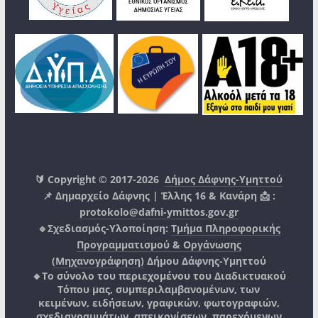
🔰 Copyright © 2017-2026
Δήμος Δάφνης-Υμηττού
📌 Δημαρχείο Δάφνης | Έλλης 16 & Κανάρη 📩 :
protokolo@dafni-ymittos.gov.gr
🔹Σχεδιασμός-Υλοποίηση:
Τμήμα Πληροφορικής
Προγραμματισμού & Οργάνωσης
(Μηχανογράφηση)
Δήμου Δάφνης-Υμηττού
🔸Το σύνολο του περιεχομένου του Διαδικτυακού
Τόπου μας, συμπεριλαμβανομένων, των
κειμένων, ειδήσεων, γραφικών, φωτογραφιών,
σχεδιαγραμμάτων, απεικονίσεων, παρεχόμενων