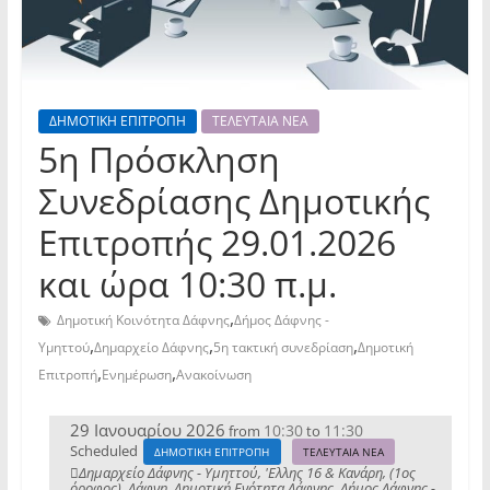
ΔΗΜΟΤΙΚΗ ΕΠΙΤΡΟΠΗ
ΤΕΛΕΥΤΑΙΑ ΝΕΑ
5η Πρόσκληση
Συνεδρίασης Δημοτικής
Επιτροπής 29.01.2026
και ώρα 10:30 π.μ.
,
Δημοτική Κοινότητα Δάφνης
Δήμος Δάφνης -
,
,
,
Υμηττού
Δημαρχείο Δάφνης
5η τακτική συνεδρίαση
Δημοτική
,
,
Επιτροπή
Ενημέρωση
Ανακοίνωση
29 Ιανουαρίου 2026
10:30
11:30
from
to
Scheduled
ΔΗΜΟΤΙΚΗ ΕΠΙΤΡΟΠΗ
ΤΕΛΕΥΤΑΙΑ ΝΕΑ
Δημαρχείο Δάφνης - Υμηττού, 'Ελλης 16 & Κανάρη, (1ος
όροφος), Δάφνη, Δημοτική Ενότητα Δάφνης, Δήμος Δάφνης -