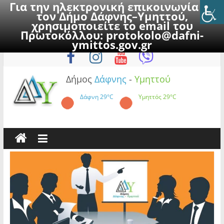
Για την ηλεκτρονική επικοινωνία με
τον Δήμο Δάφνης–Υμηττού,
χρησιμοποιείτε το email του
Πρωτοκόλλου:
protokolo@dafni-
Skip
Πέμπτη, 6 Αυγούστου 2026
ymittos.gov.gr
to
content
Δήμος
Δάφνης
-
Υμηττού
Δάφνη
29°C
Υμηττός
29°C