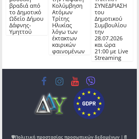
βραδιά από
Κολύμβηση
ΣΥΝΕΔΡΙΑΣΗ
το Δημοτικό
Ατόμων
του
Ωδείο Δήμου
Τρίτης
Δημοτικού
Δάφνης-
Ηλικίας
Συμβουλίου
Υμηττού
λόγω των
την
έκτακτων
28.07.2026
καιρικών
και ώρα
φαινομένων
21:00 με Live
Streaming
🛡️
Πολιτική προστασίας προσωπικών δεδομένων
|📄