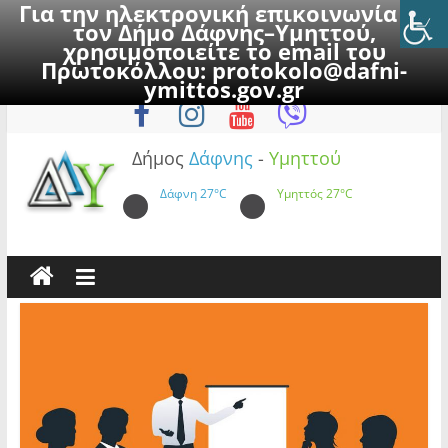
Για την ηλεκτρονική επικοινωνία με
τον Δήμο Δάφνης–Υμηττού,
χρησιμοποιείτε το email του
Πρωτοκόλλου:
protokolo@dafni-
Skip
Παρασκευή, 7 Αυγούστου 2026
ymittos.gov.gr
to
content
Δήμος
Δάφνης
-
Υμηττού
Δάφνη
27°C
Υμηττός
27°C