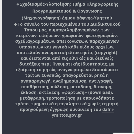
🔹Σχεδιασμός-Υλοποίηση:
Τμήμα Πληροφορικής
Προγραμματισμού & Οργάνωσης
(Μηχανογράφηση)
Δήμου Δάφνης-Υμηττού
🔸Το σύνολο του περιεχομένου του Διαδικτυακού
Τόπου μας, συμπεριλαμβανομένων, των
κειμένων, ειδήσεων, γραφικών, φωτογραφιών,
σχεδιαγραμμάτων, απεικονίσεων, παρεχόμενων
υπηρεσιών και γενικά κάθε είδους αρχείων,
αποτελούν πνευματική ιδιοκτησία, (copyright)
και διέπονται από τις εθνικές και διεθνείς
διατάξεις περί Πνευματικής Ιδιοκτησίας, με
εξαίρεση τα ρητώς αναγνωρισμένα δικαιώματα
τρίτων.
Συνεπώς, απαγορεύεται ρητά η
αναπαραγωγή, αναδημοσίευση, αντιγραφή,
αποθήκευση, πώληση, μετάδοση, διανομή,
έκδοση, εκτέλεση, «φόρτωση» (download),
μετάφραση, τροποποίηση με οποιονδήποτε
τρόπο, τμηματικά η περιληπτικά χωρίς τη ρητή
προηγούμενη έγγραφη συναίνεση του
dafni-
ymittos.gov.gr