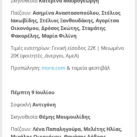
Σκηνοθεσία
Κατερίνα Μαυρογεώργη
Παίζουν:
Ασημίνα Αναστασοπούλου, Στέλιος
Ιακωβίδης, Στέλιος Ξανθουδάκης, Αγορίτσα
Οικονόμου, Δρόσος Σκώτης, Σταμάτης
Φακορέλης, Μαρία Φιλίνη
Τιμές εισιτηρίων: Γενική είσοδος 22€ | Μειωμένο
20€ (φοιτητές ,άνεργοι, ΑμεΑ)
Προπώληση:
more.com
& ταμεία φεστιβάλ
Πέμπτη 9 Ιουλίου
Σοφοκλή
Αντιγόνη
Σκηνοθεσία
Θέμης Μουμουλίδης
Παίζουν:
Λένα Παπαληγούρα, Μελέτης Ηλίας,
Μιχάλης Οικονόμου, Θανάσης Δόβρης,