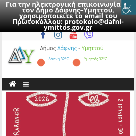
Για την ηλεκτρονική επικοινωνία με
τον Δήμο Δάφνης–Υμηττού,
χρησιμοποιείτε το email του
Πρωτοκόλλου:
protokolo@dafni-
Skip
Παρασκευή, 7 Αυγούστου 2026
ymittos.gov.gr
to
content
Δήμος
Δάφνης
-
Υμηττού
Δάφνη
32°C
Υμηττός
32°C