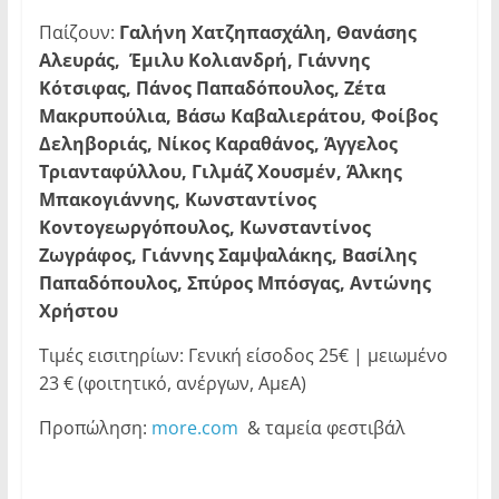
Παίζουν:
Γαλήνη Χατζηπασχάλη, Θανάσης
Αλευράς, Έμιλυ Κολιανδρή, Γιάννης
Κότσιφας,
Πάνος Παπαδόπουλος, Ζέτα
Μακρυπούλια,
Βάσω Καβαλιεράτου, Φοίβος
Δεληβοριάς, Νίκος Καραθάνος, Άγγελος
Τριανταφύλλου, Γιλμάζ Χουσμέν,
Άλκης
Μπακογιάννης,
Κωνσταντίνος
Κοντογεωργόπουλος,
Κωνσταντίνος
Ζωγράφος, Γιάννης Σαμψαλάκης,
Βασίλης
Παπαδόπουλος, Σπύρος Μπόσγας, Αντώνης
Χρήστου
Τιμές εισιτηρίων: Γενική είσοδος 25€ | μειωμένο
23 € (φοιτητικό, ανέργων, ΑμεΑ)
Προπώληση:
more.com
& ταμεία φεστιβάλ