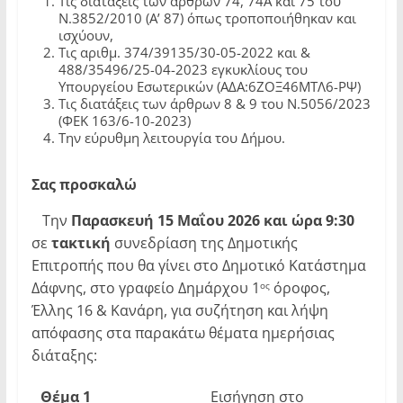
Τις διατάξεις των άρθρων 74, 74Α και 75 του
Ν.3852/2010 (Α’ 87) όπως τροποποιήθηκαν και
ισχύουν,
Τις αριθμ. 374/39135/30-05-2022 και &
488/35496/25-04-2023 εγκυκλίους του
Υπουργείου Εσωτερικών (ΑΔΑ:6ΖΟΞ46ΜΤΛ6-ΡΨ)
Τις διατάξεις των άρθρων 8 & 9 του Ν.5056/2023
(ΦΕΚ 163/6-10-2023)
Την εύρυθμη λειτουργία του Δήμου.
Σας προσκαλώ
Την
Παρασκευή 15 Μαΐου 2026 και ώρα 9:30
σε
τακτική
συνεδρίαση της Δημοτικής
Επιτροπής που θα γίνει στο Δημοτικό Κατάστημα
Δάφνης, στο γραφείο Δημάρχου 1
όροφος,
ος
Έλλης 16 & Κανάρη, για συζήτηση και λήψη
απόφασης στα παρακάτω θέματα ημερήσιας
διάταξης:
Θέμα 1
Εισήγηση στο