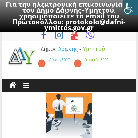
Για την ηλεκτρονική επικοινωνία με
τον Δήμο Δάφνης–Υμηττού,
χρησιμοποιείτε το email του
Πρωτοκόλλου:
protokolo@dafni-
Skip
Δευτέρα, 10 Αυγούστου 2026
ymittos.gov.gr
to
content
Δήμος
Δάφνης
-
Υμηττού
Δάφνη
30°C
Υμηττός
30°C