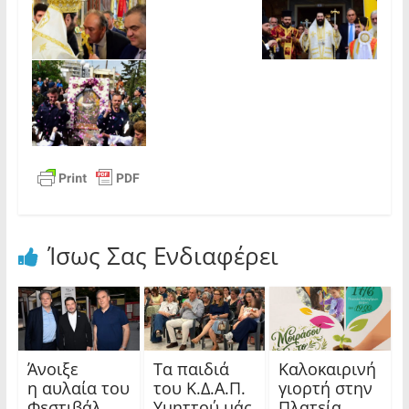
Ίσως Σας Ενδιαφέρει
Άνοιξε
Τα παιδιά
Καλοκαιρινή
η αυλαία του
του Κ.Δ.Α.Π.
γιορτή στην
Φεστιβάλ
Υμηττού μάς
Πλατεία