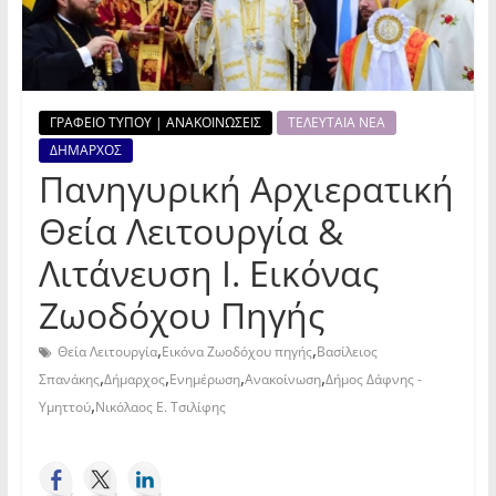
ΓΡΑΦΕΙΟ ΤΥΠΟΥ | ΑΝΑΚΟΙΝΩΣΕΙΣ
ΤΕΛΕΥΤΑΙΑ ΝΕΑ
ΔΗΜΑΡΧΟΣ
Πανηγυρική Αρχιερατική
Θεία Λειτουργία &
Λιτάνευση Ι. Εικόνας
Ζωοδόχου Πηγής
,
,
Θεία Λειτουργία
Εικόνα Ζωοδόχου πηγής
Βασίλειος
,
,
,
,
Σπανάκης
Δήμαρχος
Ενημέρωση
Ανακοίνωση
Δήμος Δάφνης -
,
Υμηττού
Νικόλαος Ε. Τσιλίφης