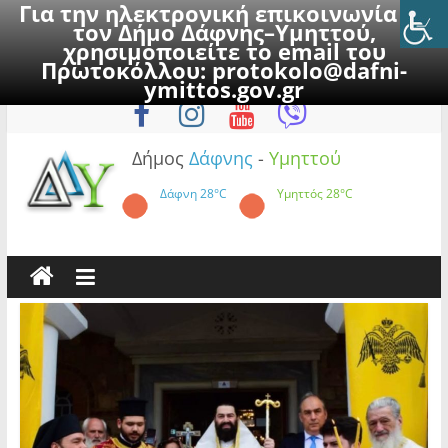
Για την ηλεκτρονική επικοινωνία με
τον Δήμο Δάφνης–Υμηττού,
χρησιμοποιείτε το email του
Πρωτοκόλλου:
protokolo@dafni-
Skip
Σάββατο, 8 Αυγούστου 2026
ymittos.gov.gr
to
content
Δήμος
Δάφνης
-
Υμηττού
Δάφνη
28°C
Υμηττός
28°C