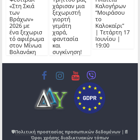
«Στη Σκιά
χάρισαν μια
Καλογήρων
των
ξεχωριστή
“Μοιράσου
Βράχων»
γιορτή
το
2026 με
γεμάτη
Καλοκαίρι”
ένα ξεχωρισ
χαρά,
| Τετάρτη 17
τό αφιέρωμα
φαντασία
Ιουνίου |
στον Μίνωα
και
19:00
Βολανάκη
συγκίνηση!
🛡️
Πολιτική προστασίας προσωπικών δεδομένων
|📄
Όροι χρήσης διαδικτυακών τόπων