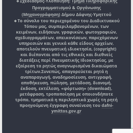
🔹Σχεδιασμός-Υλοποίηση:
Τμήμα Πληροφορικής
Προγραμματισμού & Οργάνωσης
(Μηχανογράφηση)
Δήμου Δάφνης-Υμηττού
🔸Το σύνολο του περιεχομένου του Διαδικτυακού
Τόπου μας, συμπεριλαμβανομένων, των
κειμένων, ειδήσεων, γραφικών, φωτογραφιών,
σχεδιαγραμμάτων, απεικονίσεων, παρεχόμενων
υπηρεσιών και γενικά κάθε είδους αρχείων,
αποτελούν πνευματική ιδιοκτησία, (copyright)
και διέπονται από τις εθνικές και διεθνείς
διατάξεις περί Πνευματικής Ιδιοκτησίας, με
εξαίρεση τα ρητώς αναγνωρισμένα δικαιώματα
τρίτων.
Συνεπώς, απαγορεύεται ρητά η
αναπαραγωγή, αναδημοσίευση, αντιγραφή,
αποθήκευση, πώληση, μετάδοση, διανομή,
έκδοση, εκτέλεση, «φόρτωση» (download),
μετάφραση, τροποποίηση με οποιονδήποτε
τρόπο, τμηματικά η περιληπτικά χωρίς τη ρητή
προηγούμενη έγγραφη συναίνεση του
dafni-
ymittos.gov.gr