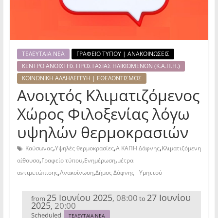
ΤΕΛΕΥΤΑΙΑ ΝΕΑ
ΓΡΑΦΕΙΟ ΤΥΠΟΥ | ΑΝΑΚΟΙΝΩΣΕΙΣ
ΚΕΝΤΡΟ ΑΝΟΙΧΤΗΣ ΠΡΟΣΤΑΣΙΑΣ ΗΛΙΚΙΩΜΕΝΩΝ (Κ.Α.Π.Η.)
ΚΟΙΝΩΝΙΚΗ ΑΛΛΗΛΕΓΓΥΗ | ΕΘΕΛΟΝΤΙΣΜΟΣ
Ανοιχτός Κλιματιζόμενος
Χώρος Φιλοξενίας λόγω
υψηλών θερμοκρασιών
,
,
,
Καύσωνας
Υψηλές θερμοκρασίες
Α ΚΑΠΗ Δάφνης
Κλιματιζόμενη
,
,
,
αίθουσα
Γραφείο τύπου
Ενημέρωση
μέτρα
,
,
αντιμετώπισης
Ανακοίνωση
Δήμος Δάφνης - Υμηττού
25 Ιουνίου 2025
27 Ιουνίου
08:00
,
from
to
2025
20:00
,
Scheduled
ΤΕΛΕΥΤΑΙΑ ΝΕΑ