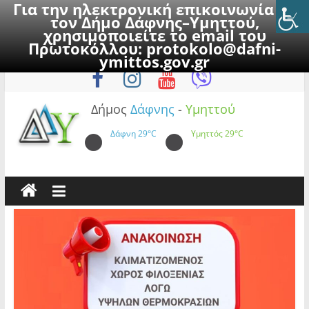
Για την ηλεκτρονική επικοινωνία με
τον Δήμο Δάφνης–Υμηττού,
χρησιμοποιείτε το email του
Πρωτοκόλλου:
protokolo@dafni-
Skip
Δευτέρα, 10 Αυγούστου 2026
ymittos.gov.gr
to
content
Δήμος
Δάφνης
-
Υμηττού
Δάφνη
29°C
Υμηττός
29°C