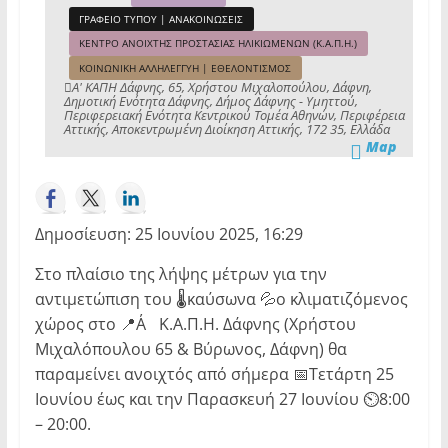
ΓΡΑΦΕΙΟ ΤΥΠΟΥ | ΑΝΑΚΟΙΝΩΣΕΙΣ
ΚΕΝΤΡΟ ΑΝΟΙΧΤΗΣ ΠΡΟΣΤΑΣΙΑΣ ΗΛΙΚΙΩΜΕΝΩΝ (Κ.Α.Π.Η.)
ΚΟΙΝΩΝΙΚΗ ΑΛΛΗΛΕΓΓΥΗ | ΕΘΕΛΟΝΤΙΣΜΟΣ
Α' ΚΑΠΗ Δάφνης, 65, Χρήστου Μιχαλοπούλου, Δάφνη,
Δημοτική Ενότητα Δάφνης, Δήμος Δάφνης - Υμηττού,
Περιφερειακή Ενότητα Κεντρικού Τομέα Αθηνών, Περιφέρεια
Αττικής, Αποκεντρωμένη Διοίκηση Αττικής, 172 35, Ελλάδα
Map
Δημοσίευση: 25 Ιουνίου 2025, 16:29
Στο πλαίσιο της λήψης μέτρων για την
αντιμετώπιση του 🌡️καύσωνα 💦ο κλιματιζόμενος
χώρος στο 📍Α΄ Κ.Α.Π.Η. Δάφνης (Χρήστου
Μιχαλόπουλου 65 & Βύρωνος, Δάφνη) θα
παραμείνει ανοιχτός από σήμερα 📅Τετάρτη 25
Ιουνίου έως και την Παρασκευή 27 Ιουνίου ⏲️8:00
– 20:00.