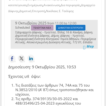
,
,
,
,
κατεπείγουσα
Ενημέρωση
Ανακοίνωση
Δια περιφοράς
Δημαρχείο
,
,
Δάφνης
Δημοτική Επιτροπή
Νικόλαος Ε. Τσιλίφης
9 Οκτωβρίου 2025
11:00
12:00
from
to
Scheduled
ΤΕΛΕΥΤΑΙΑ ΝΕΑ
ΔΗΜΟΤΙΚΗ ΕΠΙΤΡΟΠΗ
Δημαρχείο Δάφνης - Υμηττού, Έλλης 16 & Κανάρη, Δάφνη,
Δημοτική Ενότητα Δάφνης, Δήμος Δάφνης - Υμηττού,
Περιφερειακή Ενότητα Κεντρικού Τομέα Αθηνών, Περιφέρεια
Αττικής, Αποκεντρωμένη Διοίκηση Αττικής, 172 01, Ελλάδα
Map
Δημοσίευση: 9 Οκτωβρίου 2025, 10:53
Έχοντας υπ΄όψιν:
Τις διατάξεις των άρθρων 74, 74Α και 75 του
Ν.3852/2010 (Α’ 87) όπως τροποποιήθηκαν και
ισχύουν,
Τις αριθμ. 374/39135/30-05-2022 και
488/35496/25-04-2023 εγκυκλίους του