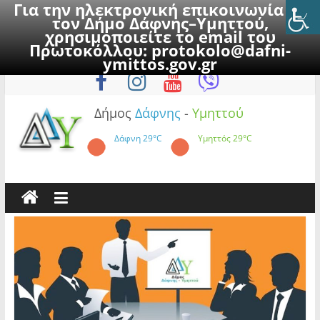
Για την ηλεκτρονική επικοινωνία με
τον Δήμο Δάφνης–Υμηττού,
χρησιμοποιείτε το email του
Πρωτοκόλλου:
protokolo@dafni-
Skip
Κυριακή, 9 Αυγούστου 2026
ymittos.gov.gr
to
content
Δήμος
Δάφνης
-
Υμηττού
Δάφνη
29°C
Υμηττός
29°C