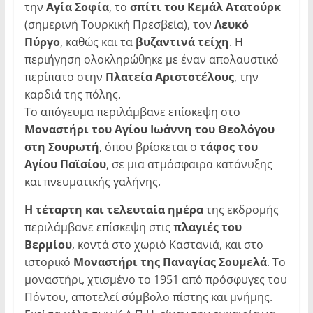
την
Αγία Σοφία
, το
σπίτι του Κεμάλ Ατατούρκ
(σημερινή Τουρκική Πρεσβεία), τον
Λευκό
Πύργο
, καθώς και τα
βυζαντινά τείχη
. Η
περιήγηση ολοκληρώθηκε με έναν απολαυστικό
περίπατο στην
Πλατεία Αριστοτέλους
, την
καρδιά της πόλης.
Το απόγευμα περιλάμβανε επίσκεψη στο
Μοναστήρι του Αγίου Ιωάννη του Θεολόγου
στη Σουρωτή
, όπου βρίσκεται ο
τάφος του
Αγίου Παϊσίου
, σε μια ατμόσφαιρα κατάνυξης
και πνευματικής γαλήνης.
Η τέταρτη και τελευταία ημέρα
της εκδρομής
περιλάμβανε επίσκεψη στις
πλαγιές του
Βερμίου
, κοντά στο χωριό Καστανιά, και στο
ιστορικό
Μοναστήρι της Παναγίας Σουμελά
. Το
μοναστήρι, χτισμένο το 1951 από πρόσφυγες του
Πόντου, αποτελεί σύμβολο πίστης και μνήμης.