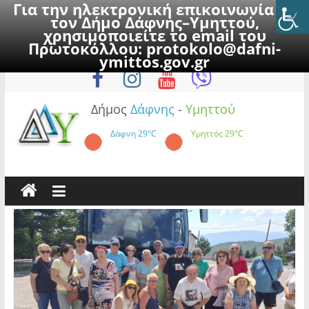
Για την ηλεκτρονική επικοινωνία με
τον Δήμο Δάφνης–Υμηττού,
χρησιμοποιείτε το email του
Πρωτοκόλλου:
protokolo@dafni-
Skip
Παρασκευή, 7 Αυγούστου 2026
ymittos.gov.gr
to
content
Δήμος
Δάφνης
-
Υμηττού
Δάφνη
29°C
Υμηττός
29°C