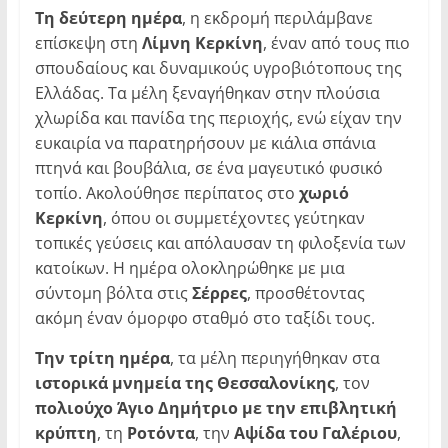
Τη δεύτερη ημέρα
, η εκδρομή περιλάμβανε
επίσκεψη στη
Λίμνη Κερκίνη
, έναν από τους πιο
σπουδαίους και δυναμικούς υγροβιότοπους της
Ελλάδας. Τα μέλη ξεναγήθηκαν στην πλούσια
χλωρίδα και πανίδα της περιοχής, ενώ είχαν την
ευκαιρία να παρατηρήσουν με κιάλια σπάνια
πτηνά και βουβάλια, σε ένα μαγευτικό φυσικό
τοπίο. Ακολούθησε περίπατος στο
χωριό
Κερκίνη
, όπου οι συμμετέχοντες γεύτηκαν
τοπικές γεύσεις και απόλαυσαν τη φιλοξενία των
κατοίκων. Η ημέρα ολοκληρώθηκε με μια
σύντομη βόλτα στις
Σέρρες
, προσθέτοντας
ακόμη έναν όμορφο σταθμό στο ταξίδι τους.
Την τρίτη ημέρα
, τα μέλη περιηγήθηκαν στα
ιστορικά μνημεία της Θεσσαλονίκης
, τον
πολιούχο Άγιο Δημήτριο με την επιβλητική
κρύπτη
, τη
Ροτόντα
, την
Αψίδα του Γαλέριου
,