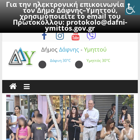
Για την ηλεκτρονική επικοινωνία με
τον Δήμο Δάφνης–Υμηττού,
χρησιμοποιείτε το email του
Πρωτοκόλλου:
protokolo@dafni-
Skip
Παρασκευή, 7 Αυγούστου 2026
ymittos.gov.gr
to
content
Δήμος
Δάφνης
-
Υμηττού
Δάφνη
30°C
Υμηττός
30°C