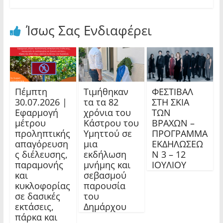
Ίσως Σας Ενδιαφέρει
Πέμπτη
Τιμήθηκαν
ΦΕΣΤΙΒΑΛ
30.07.2026 |
τα τα 82
ΣΤΗ ΣΚΙΑ
Εφαρμογή
χρόνια του
ΤΩΝ
μέτρου
Κάστρου του
ΒΡΑΧΩΝ –
προληπτικής
Υμηττού σε
ΠΡΟΓΡΑΜΜΑ
απαγόρευση
μια
ΕΚΔΗΛΩΣΕΩ
ς διέλευσης,
εκδήλωση
Ν 3 – 12
παραμονής
μνήμης και
ΙΟΥΛΙΟΥ
και
σεβασμού
κυκλοφορίας
παρουσία
σε δασικές
του
εκτάσεις,
Δημάρχου
πάρκα και