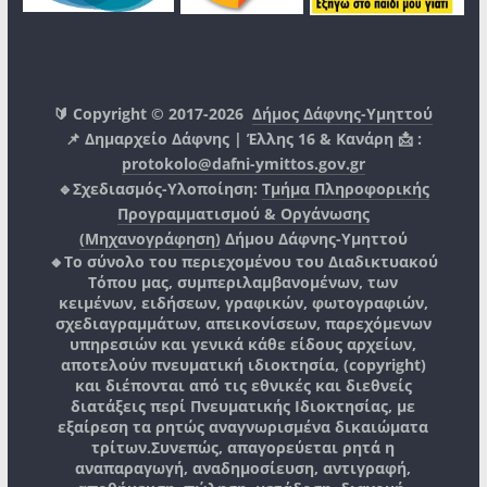
🔰 Copyright © 2017-2026
Δήμος Δάφνης-Υμηττού
📌 Δημαρχείο Δάφνης | Έλλης 16 & Κανάρη 📩 :
protokolo@dafni-ymittos.gov.gr
🔹Σχεδιασμός-Υλοποίηση:
Τμήμα Πληροφορικής
Προγραμματισμού & Οργάνωσης
(Μηχανογράφηση)
Δήμου Δάφνης-Υμηττού
🔸Το σύνολο του περιεχομένου του Διαδικτυακού
Τόπου μας, συμπεριλαμβανομένων, των
κειμένων, ειδήσεων, γραφικών, φωτογραφιών,
σχεδιαγραμμάτων, απεικονίσεων, παρεχόμενων
υπηρεσιών και γενικά κάθε είδους αρχείων,
αποτελούν πνευματική ιδιοκτησία, (copyright)
και διέπονται από τις εθνικές και διεθνείς
διατάξεις περί Πνευματικής Ιδιοκτησίας, με
εξαίρεση τα ρητώς αναγνωρισμένα δικαιώματα
τρίτων.
Συνεπώς, απαγορεύεται ρητά η
αναπαραγωγή, αναδημοσίευση, αντιγραφή,