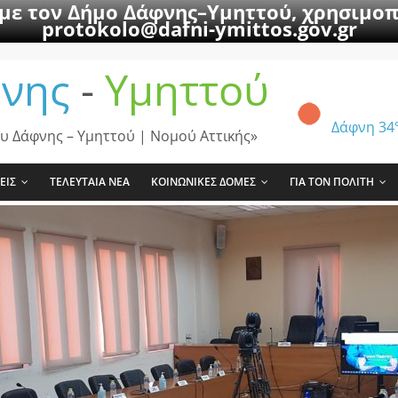
 με τον Δήμο Δάφνης–Υμηττού, χρησιμοπ
protokolo@dafni-ymittos.gov.gr
νης
-
Υμηττού
Δάφνη
34
υ Δάφνης – Υμηττού | Νομού Αττικής»
ΕΙΣ
ΤΕΛΕΥΤΑΙΑ ΝΕΑ
ΚΟΙΝΩΝΙΚΕΣ ΔΟΜΕΣ
ΓΙΑ ΤΟΝ ΠΟΛΙΤΗ