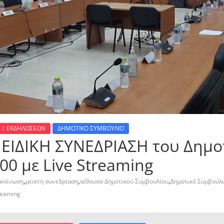
 | ΕΚΔΗΛΩΣΕΩΝ
ΔΗΜΟΤΙΚΟ ΣΥΜΒΟΥΛΙΟ
 ΕΙΔΙΚΗ ΣΥΝΕΔΡΙΑΣΗ του Δημο
00 με Live Streaming
,
,
,
κοίνωση
μεικτή συνεδρίαση
αίθουσα Δημοτικού Συμβουλίου
Δημοτικό Συμβούλ
treaming