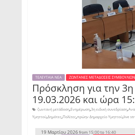
ΤΕΛΕΥΤΑΙΑ ΝΕΑ
ΖΩΝΤΑΝΕΣ ΜΕΤΑΔΟΣΕΙΣ ΣΥΜΒΟΥΛΙΩΝ
Πρόσκληση για την 3η
19.03.2026 και ώρα 15:
,
,
,
ζωντανή μετάδοση
Ενημέρωση
3η ειδική συνεδρίαση
Ανα
,
,
,
,
Υμηττού
Δημότες
Πολίτες
πρώην Δημαρχείο Υμηττού
live s
19 Μαρτίου 2026
15:00
16:40
from
to