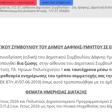
ΣΥΜΒΟΥΛΙΩΝ | ΕΚΔΗΛΩΣΕΩΝ
ΔΗΜΟΤΙΚΟ ΣΥΜΒΟΥΛΙΟ
ηττός 172 37, (αίθουσα Δημοτικού Συμβουλίου - 2ος όροφος), Δημοτική Ενότ
 Αποκεντρωμένη Διοίκηση Αττικής, 172 37, Ελλάδα
ΙΚΟΥ ΣΥΜΒΟΥΛΙΟΥ ΤΟΥ ΔΗΜΟΥ ΔΑΦΝΗΣ-ΥΜΗΤΤΟΥ
ΣΕ 
συνεδρίαση (ειδική) του Δημοτικού Συμβουλίου Δάφνης-Υμη
τοποιηθεί
δια ζώσης
στην αίθουσα του Δημοτικού Συμβουλ
ττού), Πλ. Ηρώων Πολυτεχνείου 1
και ταυτόχρονα μέσω 
προθεσμία ενημέρωσης του τρόπου συμμετοχής σας την 
ΕΚ 87/τ.Α’/07-06-2010) όπως αυτό τροποποιήθηκε με το άρθ
ΘΕΜΑΤΑ ΗΜΕΡΗΣΙΑΣ ΔΙΑΤΑΞΗΣ
τους 2026 και Πολυετούς Δημοσιονομικού Προγραμματισμού 2
Π.Δ.) οικ. έτους 2026 ως προς τον πίνακα στοχοθεσίας του Δή