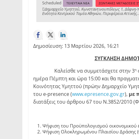
Scheduled
ΤΕΛΕΥΤΑΙΑ ΝΕΑ
ΖΩΝΤΑΝΕΣ ΜΕΤΑΔΟΣΕΙΣ 
Δημαρχείο Υμηττού, Κωνσταντινουπόλεως 1, Δάφνη-Υμ
Ενότητα Κεντρικού Τομέα Αθηνών, Περιφέρεια Αττικής,
Δημοσίευση: 13 Μαρτίου 2026, 16:21
ΣΥΓΚΛΗΣΗ
ΔΗΜΟΤ
Καλείσθε να συμμετάσχετε στην 3
η
ημέρα Πέμπτη και ώρα 15:00 και θα πραγμα
Κοινότητας Υμηττού (πρώην Δημαρχείο Υμη
του e-presence (
www.epresence.gov.gr
),
με 
διατάξεις του άρθρου 67 του Ν.3852/2010 (Φ
Ψήφιση του Προϋπολογισμού οικονομικού έ
Ψήφιση Ολοκληρωμένου Πλαισίου Δράσης (Ο.