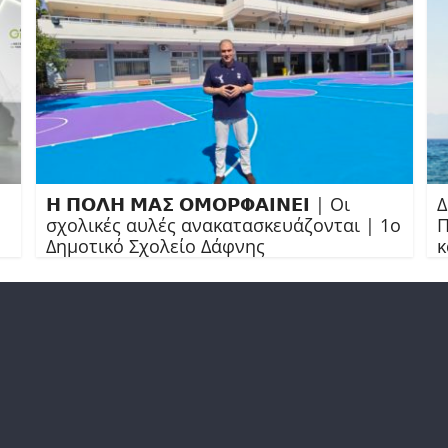
𝝜 𝝥𝝤𝝠𝝜 𝝡𝝖𝝨 𝝤𝝡𝝤𝝦𝝫𝝖𝝞𝝢𝝚𝝞 | Οι
Δ
σχολικές αυλές ανακατασκευάζονται | 1ο
Π
Δημοτικό Σχολείο Δάφνης
κ