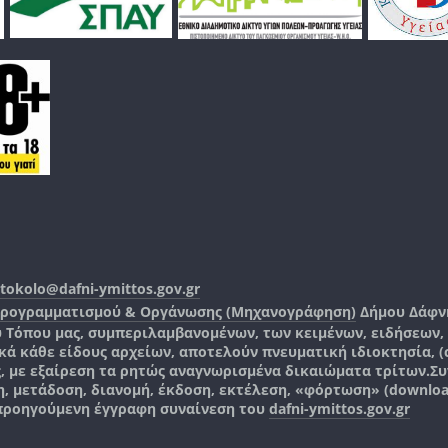
tokolo@dafni-ymittos.gov.gr
Προγραμματισμού & Οργάνωσης (Μηχανογράφηση)
Δήμου Δάφν
ύ Τόπου μας, συμπεριλαμβανομένων, των κειμένων, ειδήσεων
 κάθε είδους αρχείων, αποτελούν πνευματική ιδιοκτησία, (co
ς, με εξαίρεση τα ρητώς αναγνωρισμένα δικαιώματα τρίτων.
Συ
, μετάδοση, διανομή, έκδοση, εκτέλεση, «φόρτωση» (downlo
 προηγούμενη έγγραφη συναίνεση του
dafni-ymittos.gov.gr