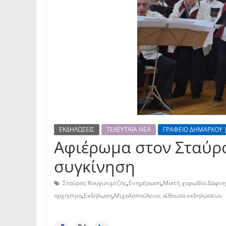
ΕΚΔΗΛΩΣΕΙΣ
ΤΕΛΕΥΤΑΙΑ ΝΕΑ
ΓΡΑΦΕΙΟ ΔΗΜΑΡΧΟΥ 
Αφιέρωμα στον Σταύρο
συγκίνηση
,
,
Σταύρος Κουγιουμτζής
Ενημέρωση
Μικτή χορωδία Δάφνη
,
,
ορχήστρα
Εκδήλωση
Μιχαλοπούλειος αίθουσα εκδηλώσεων