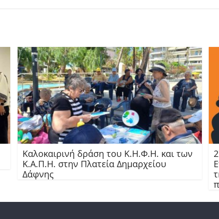
Καλοκαιρινή δράση του Κ.Η.Φ.Η. και των
2
Κ.Α.Π.Η. στην Πλατεία Δημαρχείου
Ε
Δάφνης
τ
π