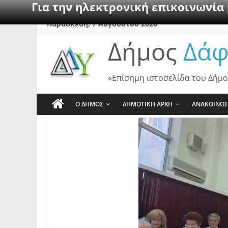
Για την ηλεκτρονική επικοινωνία
Skip
Παρασκευή, 7 Αυγούστου 2026
to
Δήμος
Δάφ
content
«Επίσημη ιστοσελίδα του Δήμο
Ο ΔΗΜΟΣ
ΔΗΜΟΤΙΚΗ ΑΡΧΗ
ΑΝΑΚΟΙΝΩΣ