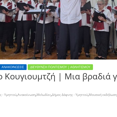
| ΑΝΑΚΟΙΝΩΣΕΙΣ
ΔΙΕΥΘΥΝΣΗ ΠΟΛΙΤΙΣΜΟΥ | ΑΘΛΗΤΙΣΜΟΥ
 Κουγιουμτζή | Μια βραδιά γ
,
,
,
,
ς - Υμηττού
Ανακοίνωση
Μελωδίες
Δήμος Δάφνης - Υμηττού
Μουσική εκδήλωση