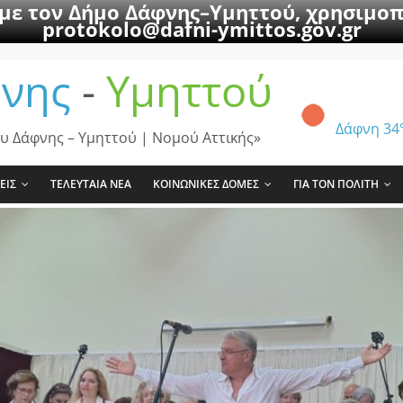
 με τον Δήμο Δάφνης–Υμηττού, χρησιμοπ
protokolo@dafni-ymittos.gov.gr
νης
-
Υμηττού
Δάφνη
34
υ Δάφνης – Υμηττού | Νομού Αττικής»
ΕΙΣ
ΤΕΛΕΥΤΑΙΑ ΝΕΑ
ΚΟΙΝΩΝΙΚΕΣ ΔΟΜΕΣ
ΓΙΑ ΤΟΝ ΠΟΛΙΤΗ