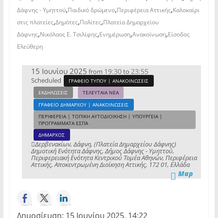
,
,
,
Δάφνης - Υμηττού
Παιδικό δρώμενο
Περιφέρεια Αττικής
Καλοκαίρι
,
,
,
στις πλατείες
Δημότες
Πολίτες
Πλατεία Δημαρχείου
,
,
,
,
Δάφνης
Νικόλαος Ε. Τσιλίφης
Ενημέρωση
Ανακοίνωση
Είσοδος
Ελεύθερη
15 Ιουνίου 2025
19:30
23:55
from
to
Scheduled
ΓΡΑΦΕΙΟ ΤΥΠΟΥ | ΑΝΑΚΟΙΝΩΣΕΙΣ
ΕΚΔΗΛΩΣΕΙΣ
ΤΕΛΕΥΤΑΙΑ ΝΕΑ
ΓΡΑΦΕΙΟ ΔΗΜΑΡΧΟΥ | ΑΝΑΚΟΙΝΩΣΕΙΣ
ΠΕΡΙΦΕΡΕΙΑ | ΤΟΠΙΚΗ ΑΥΤΟΔΙΟΙΚΗΣΗ | ΥΠΟΥΡΓΕΙΑ |
ΠΡΟΓΡΑΜΜΑΤΑ ΕΣΠΑ
ΔΗΜΑΡΧΟΣ
Δερβενακίων, Δάφνη, (Πλατεία Δημαρχείου Δάφνης)
Δημοτική Ενότητα Δάφνης, Δήμος Δάφνης - Υμηττού,
Περιφερειακή Ενότητα Κεντρικού Τομέα Αθηνών, Περιφέρεια
Αττικής, Αποκεντρωμένη Διοίκηση Αττικής, 172 01, Ελλάδα
Map
Δημοσίευση: 15 Ιουνίου 2025, 14:22