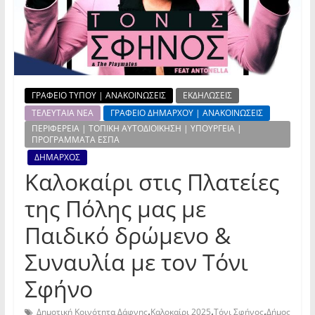
ΓΡΑΦΕΙΟ ΤΥΠΟΥ | ΑΝΑΚΟΙΝΩΣΕΙΣ
ΕΚΔΗΛΩΣΕΙΣ
ΤΕΛΕΥΤΑΙΑ ΝΕΑ
ΓΡΑΦΕΙΟ ΔΗΜΑΡΧΟΥ | ΑΝΑΚΟΙΝΩΣΕΙΣ
ΠΕΡΙΦΕΡΕΙΑ | ΤΟΠΙΚΗ ΑΥΤΟΔΙΟΙΚΗΣΗ | ΥΠΟΥΡΓΕΙΑ |
ΠΡΟΓΡΑΜΜΑΤΑ ΕΣΠΑ
ΔΗΜΑΡΧΟΣ
Καλοκαίρι στις Πλατείες
της Πόλης μας με
Παιδικό δρώμενο &
Συναυλία με τον Τόνι
Σφήνο
,
,
,
Δημοτική Κοινότητα Δάφνης
Καλοκαίρι 2025
Τόνι Σφήνος
Δήμος