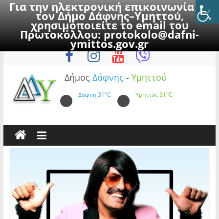
Για την ηλεκτρονική επικοινωνία με
τον Δήμο Δάφνης–Υμηττού,
χρησιμοποιείτε το email του
Πρωτοκόλλου:
protokolo@dafni-
Skip
Σάββατο, 8 Αυγούστου 2026
ymittos.gov.gr
to
content
Δήμος
Δάφνης
-
Υμηττού
Δάφνη
31°C
Υμηττός
31°C