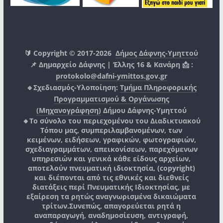
🔰 Copyright © 2017-2026
Δήμος Δάφνης-Υμηττού
📌 Δημαρχείο Δάφνης | Έλλης 16 & Κανάρη 📩 :
protokolo@dafni-ymittos.gov.gr
🔹Σχεδιασμός-Υλοποίηση:
Τμήμα Πληροφορικής
Προγραμματισμού & Οργάνωσης
(Μηχανογράφηση)
Δήμου Δάφνης-Υμηττού
🔸Το σύνολο του περιεχομένου του Διαδικτυακού
Τόπου μας, συμπεριλαμβανομένων, των
κειμένων, ειδήσεων, γραφικών, φωτογραφιών,
σχεδιαγραμμάτων, απεικονίσεων, παρεχόμενων
υπηρεσιών και γενικά κάθε είδους αρχείων,
αποτελούν πνευματική ιδιοκτησία, (copyright)
και διέπονται από τις εθνικές και διεθνείς
διατάξεις περί Πνευματικής Ιδιοκτησίας, με
εξαίρεση τα ρητώς αναγνωρισμένα δικαιώματα
τρίτων.
Συνεπώς, απαγορεύεται ρητά η
αναπαραγωγή, αναδημοσίευση, αντιγραφή,