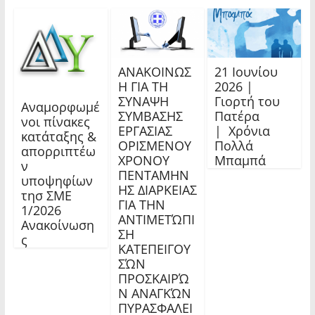
ΑΝΑΚΟΙΝΩΣ
21 Ιουνίου
Η ΓΙΑ ΤΗ
2026 |
ΣΥΝΑΨΗ
Γιορτή του
Αναμορφωμέ
ΣΥΜΒΑΣΗΣ
Πατέρα
νοι πίνακες
ΕΡΓΑΣΙΑΣ
| Χρόνια
κατάταξης &
ΟΡΙΣΜΕΝΟΥ
Πολλά
απορριπτέω
ΧΡΟΝΟΥ
Μπαμπά
ν
ΠΕΝΤΑΜΗΝ
υποψηφίων
ΗΣ ΔΙΑΡΚΕΙΑΣ
τησ ΣΜΕ
ΓΙΑ ΤΗΝ
1/2026
ΑΝΤΙΜΕΤΏΠΙ
Ανακοίνωση
ΣΗ
ς
ΚΑΤΕΠΕΙΓΟΥ
ΣΏΝ
ΠΡΟΣΚΑΙΡΏ
Ν ΑΝΑΓΚΏΝ
ΠΥΡΑΣΦΑΛΕΙ