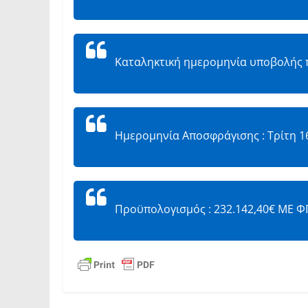
Καταληκτική ημερομηνία υποβολής π
Ημερομηνία Αποσφράγισης : Τρίτη 16
Προϋπολογισμός : 232.142,40€ ΜΕ ΦΠ