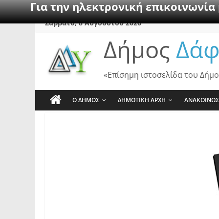
Για την ηλεκτρονική επικοινωνία
Skip
Σάββατο, 8 Αυγούστου 2026
to
Δήμος
Δάφ
content
«Επίσημη ιστοσελίδα του Δήμο
Ο ΔΗΜΟΣ
ΔΗΜΟΤΙΚΗ ΑΡΧΗ
ΑΝΑΚΟΙΝΩΣ