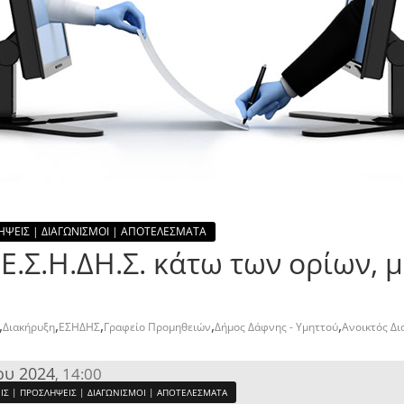
ΗΨΕΙΣ | ΔΙΑΓΩΝΙΣΜΟΙ | ΑΠΟΤΕΛΕΣΜΑΤΑ
Ε.Σ.Η.ΔΗ.Σ. κάτω των ορίων, 
,
,
,
,
,
Διακήρυξη
ΕΣΗΔΗΣ
Γραφείο Προμηθειών
Δήμος Δάφνης - Υμηττού
Ανοικτός Δι
ου 2024
14:00
,
ΙΣ | ΠΡΟΣΛΗΨΕΙΣ | ΔΙΑΓΩΝΙΣΜΟΙ | ΑΠΟΤΕΛΕΣΜΑΤΑ