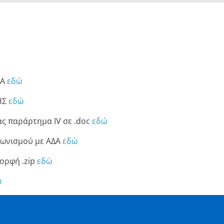
ΙΑ
εδώ
ΗΣ
εδώ
ς παράρτημα IV σε .doc
εδώ
γωνισμού με ΑΔΑ
εδώ
μορφή .zip
εδώ
ώ