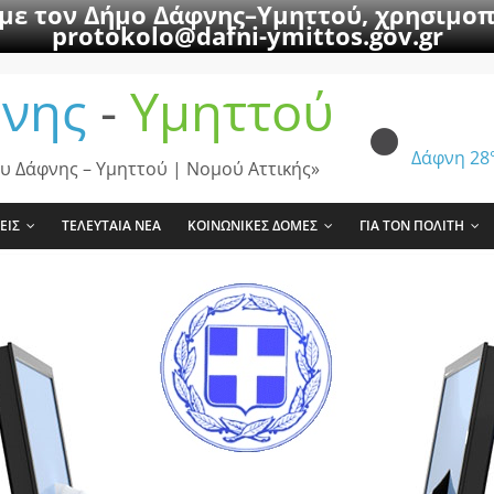
 με τον Δήμο Δάφνης–Υμηττού, χρησιμοπ
protokolo@dafni-ymittos.gov.gr
νης
-
Υμηττού
Δάφνη
28
υ Δάφνης – Υμηττού | Νομού Αττικής»
ΕΙΣ
ΤΕΛΕΥΤΑΙΑ ΝΕΑ
ΚΟΙΝΩΝΙΚΕΣ ΔΟΜΕΣ
ΓΙΑ ΤΟΝ ΠΟΛΙΤΗ