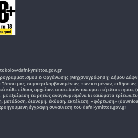
tokolo@dafni-ymittos.gov.gr
Προγραμματισμού & Οργάνωσης (Μηχανογράφηση)
Δήμου Δάφν
ύ Τόπου μας, συμπεριλαμβανομένων, των κειμένων, ειδήσεων
 κάθε είδους αρχείων, αποτελούν πνευματική ιδιοκτησία, (co
ς, με εξαίρεση τα ρητώς αναγνωρισμένα δικαιώματα τρίτων.
Συ
, μετάδοση, διανομή, έκδοση, εκτέλεση, «φόρτωση» (downlo
 προηγούμενη έγγραφη συναίνεση του
dafni-ymittos.gov.gr