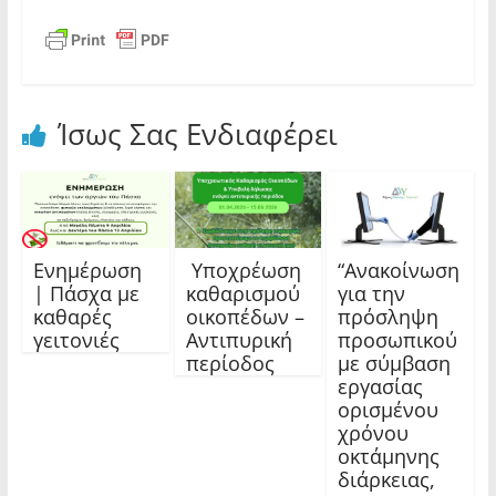
Ίσως Σας Ενδιαφέρει
Ενημέρωση
Υποχρέωση
“Ανακοίνωση
| Πάσχα με
καθαρισμού
για την
καθαρές
οικοπέδων –
πρόσληψη
γειτονιές
Αντιπυρική
προσωπικού
περίοδος
με σύμβαση
εργασίας
ορισμένου
χρόνου
οκτάμηνης
διάρκειας,