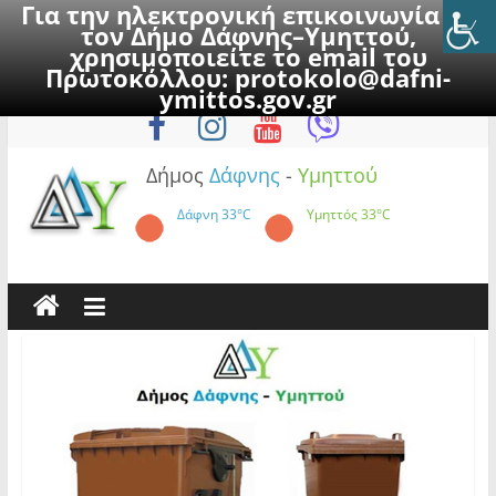
Για την ηλεκτρονική επικοινωνία με
τον Δήμο Δάφνης–Υμηττού,
χρησιμοποιείτε το email του
Πρωτοκόλλου:
protokolo@dafni-
Skip
Παρασκευή, 7 Αυγούστου 2026
ymittos.gov.gr
to
content
Δήμος
Δάφνης
-
Υμηττού
Δάφνη
33°C
Υμηττός
33°C