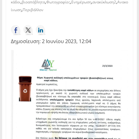
,
,
,
,
,
κάδοι
βιοαπόβλητα
Φωτογραφίες
Ενημέρωση
ανακύκλωση2
Ανακο
,
ίνωση
Περιβάλλον
Δημοσίευση: 2 Ιουνίου 2023, 12:04