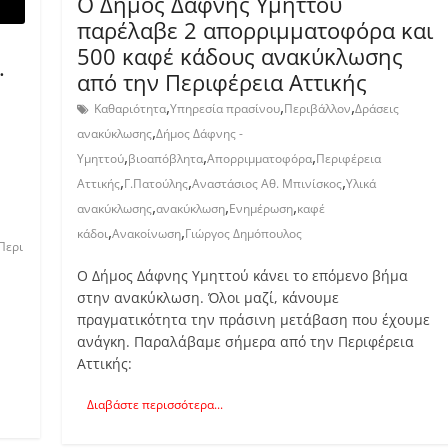
Ο Δήμος Δάφνης Υμηττού
παρέλαβε 2 απορριμματοφόρα και
500 καφέ κάδους ανακύκλωσης
.
από την Περιφέρεια Αττικής
,
,
,
Καθαριότητα
Υπηρεσία πρασίνου
Περιβάλλον
Δράσεις
,
ανακύκλωσης
Δήμος Δάφνης -
,
,
,
Υμηττού
βιοαπόβλητα
Απορριμματοφόρα
Περιφέρεια
,
,
,
Αττικής
Γ.Πατούλης
Αναστάσιος Αθ. Μπινίσκος
Υλικά
,
,
,
ανακύκλωσης
ανακύκλωση
Ενημέρωση
καφέ
,
,
κάδοι
Ανακοίνωση
Γιώργος Δημόπουλος
Περι
Ο Δήμος Δάφνης Υμηττού κάνει το επόμενο βήμα
στην ανακύκλωση. Όλοι μαζί, κάνουμε
πραγματικότητα την πράσινη μετάβαση που έχουμε
ανάγκη. Παραλάβαμε σήμερα από την Περιφέρεια
Αττικής:
Διαβάστε περισσότερα...