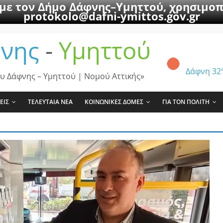
 με τον Δήμο Δάφνης–Υμηττού, χρησιμοπ
protokolo@dafni-ymittos.gov.gr
νης
-
Υμηττού
Δάφνη
32
υ Δάφνης – Υμηττού | Νομού Αττικής»
ΕΙΣ
ΤΕΛΕΥΤΑΙΑ ΝΕΑ
ΚΟΙΝΩΝΙΚΕΣ ΔΟΜΕΣ
ΓΙΑ ΤΟΝ ΠΟΛΙΤΗ