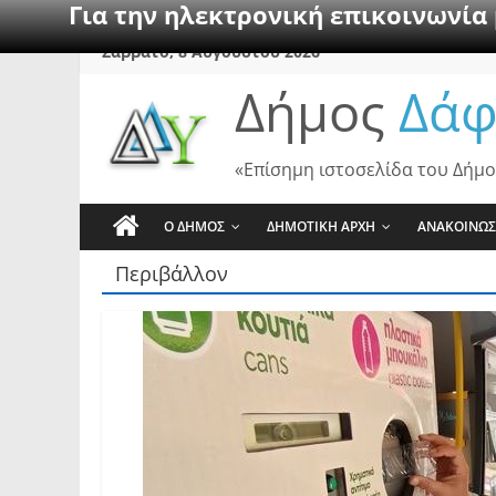
Για την ηλεκτρονική επικοινωνία
Skip
Σάββατο, 8 Αυγούστου 2026
to
Δήμος
Δάφ
content
«Επίσημη ιστοσελίδα του Δήμο
Ο ΔΗΜΟΣ
ΔΗΜΟΤΙΚΗ ΑΡΧΗ
ΑΝΑΚΟΙΝΩΣ
Περιβάλλον