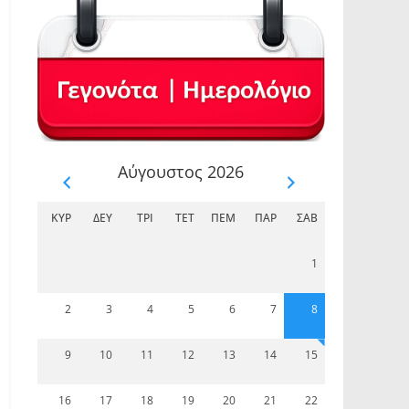
Αύγουστος 2026
ΚΥΡ
ΔΕΥ
ΤΡΊ
ΤΕΤ
ΠΈΜ
ΠΑΡ
ΣΆΒ
1
2
3
4
5
6
7
8
9
10
11
12
13
14
15
16
17
18
19
20
21
22