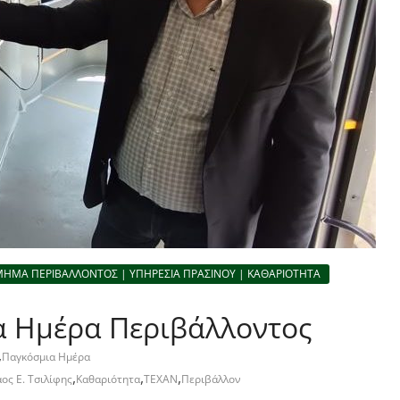
ΜΗΜΑ ΠΕΡΙΒΑΛΛΟΝΤΟΣ | ΥΠΗΡΕΣΙΑ ΠΡΑΣΙΝΟΥ | ΚΑΘΑΡΙΟΤΗΤΑ
α Ημέρα Περιβάλλοντος
,
Παγκόσμια Ημέρα
,
,
,
ος Ε. Τσιλίφης
Καθαριότητα
TEXAN
Περιβάλλον