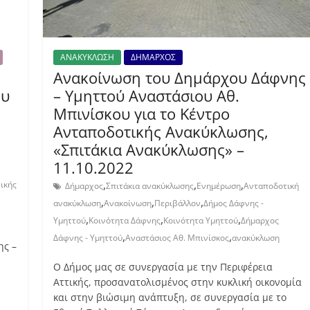
ΑΝΑΚΥΚΛΩΣΗ
ΔΗΜΑΡΧΟΣ
Ανακοίνωση του Δημάρχου Δάφνης
ου
– Υμηττού Αναστάσιου Αθ.
Μπινίσκου για το Κέντρο
Ανταποδοτικής Ανακύκλωσης,
«Σπιτάκια Ανακύκλωσης» –
11.10.2022
,
,
,
ικής
Δήμαρχος
Σπιτάκια ανακύκλωσης
Ενημέρωση
Ανταποδοτική
,
,
,
ανακύκλωση
Ανακοίνωση
Περιβάλλον
Δήμος Δάφνης -
,
,
,
Υμηττού
Κοινότητα Δάφνης
Κοινότητα Υμηττού
Δήμαρχος
,
,
Δάφνης - Υμηττού
Αναστάσιος Αθ. Μπινίσκος
ανακύκλωση
ης –
Ο Δήμος μας σε συνεργασία με την Περιφέρεια
Αττικής, προσανατολισμένος στην κυκλική οικονομία
και στην βιώσιμη ανάπτυξη, σε συνεργασία με το