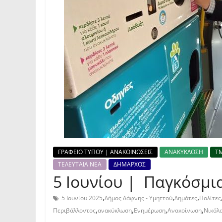
ΓΡΑΦΕΙΟ ΤΥΠΟΥ | ΑΝΑΚΟΙΝΩΣΕΙΣ
ΑΝΑΚΥΚΛΩΣΗ
Τ
ΤΕΛΕΥΤΑΙΑ ΝΕΑ
ΔΗΜΑΡΧΟΣ
5 Ιουνίου | Παγκόσμι
,
,
,
5 Ιουνίου 2025
Δήμος Δάφνης - Υμηττού
Δημότες
Πολίτες
,
,
,
,
Περιβάλλοντος
ανακύκλωση
Ενημέρωση
Ανακοίνωση
Νικόλα