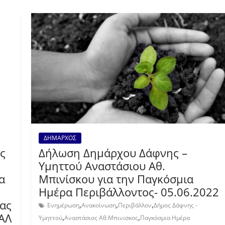
ΔΗΜΑΡΧΟΣ
ς
Δήλωση Δημάρχου Δάφνης –
Υμηττού Αναστάσιου Αθ.
α
Μπινίσκου για την Παγκόσμια
Ημέρα Περιβάλλοντος- 05.06.2022
ας
,
,
,
Ενημέρωση
Ανακοίνωση
Περιβάλλον
Δήμος Δάφνης -
ΚΑΛ
,
,
Υμηττού
Αναστάσιος Αθ.Μπινισκος
Παγκόσμια Ημέρα