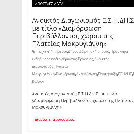
ΑΠΟΤΕΛΕΣΜΑΤΑ
Ανοικτός Διαγωνισμός Ε.Σ.Η.ΔΗ.Σ
με τίτλο «Διαμόρφωση
Περιβάλλοντος χώρου της
Πλατείας Μακρυγιάννη»
,
,
Τεχνική Υπηρεσία
Δήμος Δάφνης - Υμηττού
Πρόσκληση
,
,
εκδήλωσης ενδιαφέροντος
Εργασίες
Ανοικτός
,
Διαγωνισμός
Πλατεία
,
,
,
,
,
Μακρυγιάννη
Ενημέρωση
Ανακοίνωση
Προκήρυξη
ΕΣΗΔΗΣ
βάλλον
Ανοικτός Διαγωνισμός Ε.Σ.Η.ΔΗ.Σ. με τίτλο
«Διαμόρφωση Περιβάλλοντος χώρου της Πλατείας
Μακρυγιάννη»
Διαβάστε περισσότερα...