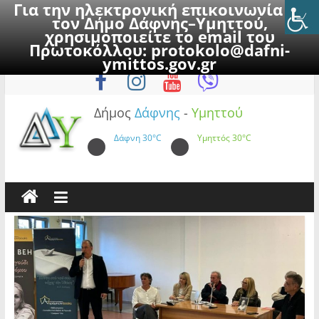
Για την ηλεκτρονική επικοινωνία με
τον Δήμο Δάφνης–Υμηττού,
χρησιμοποιείτε το email του
Πρωτοκόλλου:
protokolo@dafni-
Skip
Παρασκευή, 7 Αυγούστου 2026
ymittos.gov.gr
to
content
Δήμος
Δάφνης
-
Υμηττού
Δάφνη
30°C
Υμηττός
30°C