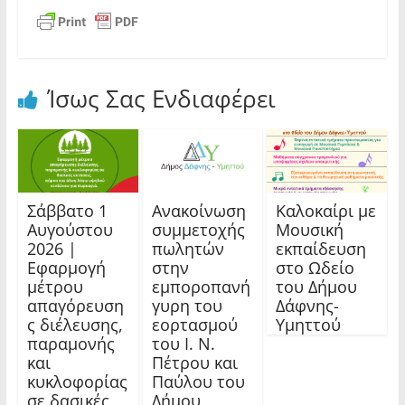
Ίσως Σας Ενδιαφέρει
Σάββατο 1
Ανακοίνωση
Καλοκαίρι με
Αυγούστου
συμμετοχής
Μουσική
2026 |
πωλητών
εκπαίδευση
Εφαρμογή
στην
στο Ωδείο
μέτρου
εμποροπανή
του Δήμου
απαγόρευση
γυρη του
Δάφνης-
ς διέλευσης,
εορτασμού
Υμηττού
παραμονής
του Ι. Ν.
και
Πέτρου και
κυκλοφορίας
Παύλου του
σε δασικές
Δήμου