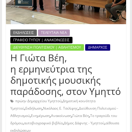
ΕΚΔΗΛΩΣΕΙΣ
ΤΕΛΕΥΤΑΙΑ ΝΕΑ
ΓΡΑΦΕΙΟ ΤΥΠΟΥ | ΑΝΑΚΟΙΝΩΣΕΙΣ
ΔΙΕΥΘΥΝΣΗ ΠΟΛΙΤΙΣΜΟΥ | ΑΘΛΗΤΙΣΜΟΥ
ΔΗΜΑΡΧΟΣ
Η Γιώτα Βέη,
η ερμηνεύτρια της
δημοτικής μουσικής
παράδοσης, στον Υμηττό
,
πρώην Δημαρχείου Υμηττού
Δημοτική κοινότητα
,
,
,
Υμηττού
Εκδήλωση
Νικόλαος Ε. Τσιλίφης
Διεύθυνση Πολιτισμού -
,
,
,
,
Αθλητισμού
Ενημέρωση
Ανακοίνωση
Γιώτα Βέη
Το τραγούδι του
,
,
,
δρόμου
αυτοβιογραφικό βιβλίο
Δήμος Δάφνης - Υμηττού
αίθουσα
εκδηλώσεων