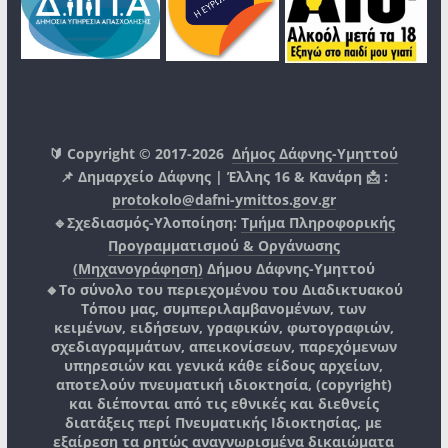
🔰 Copyright © 2017-2026
Δήμος Δάφνης-Υμηττού
📌 Δημαρχείο Δάφνης | Έλλης 16 & Κανάρη 📩 :
protokolo@dafni-ymittos.gov.gr
🔹Σχεδιασμός-Υλοποίηση:
Τμήμα Πληροφορικής
Προγραμματισμού & Οργάνωσης
(Μηχανογράφηση)
Δήμου Δάφνης-Υμηττού
🔸Το σύνολο του περιεχομένου του Διαδικτυακού
Τόπου μας, συμπεριλαμβανομένων, των
κειμένων, ειδήσεων, γραφικών, φωτογραφιών,
σχεδιαγραμμάτων, απεικονίσεων, παρεχόμενων
υπηρεσιών και γενικά κάθε είδους αρχείων,
αποτελούν πνευματική ιδιοκτησία, (copyright)
και διέπονται από τις εθνικές και διεθνείς
διατάξεις περί Πνευματικής Ιδιοκτησίας, με
εξαίρεση τα ρητώς αναγνωρισμένα δικαιώματα