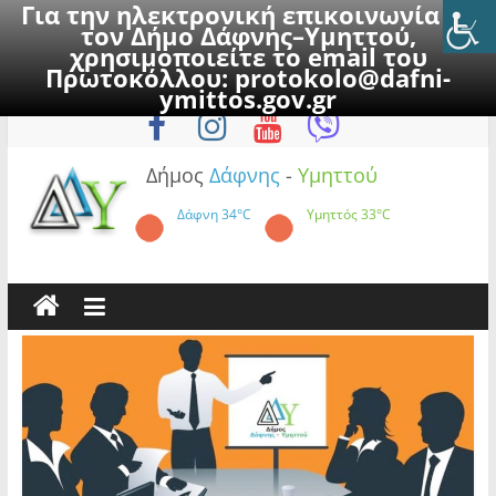
Για την ηλεκτρονική επικοινωνία με
τον Δήμο Δάφνης–Υμηττού,
χρησιμοποιείτε το email του
Πρωτοκόλλου:
protokolo@dafni-
Skip
Κυριακή, 9 Αυγούστου 2026
ymittos.gov.gr
to
content
Δήμος
Δάφνης
-
Υμηττού
Δάφνη
34°C
Υμηττός
33°C