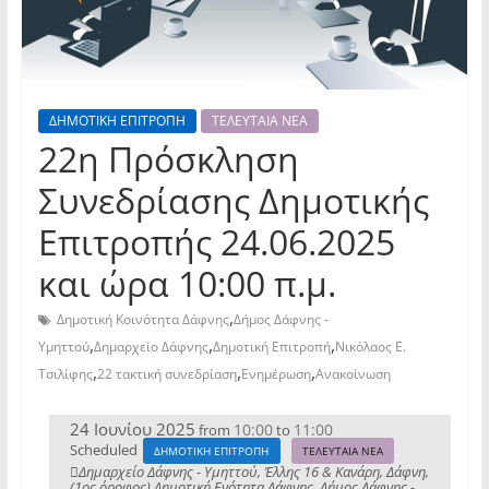
ΔΗΜΟΤΙΚΗ ΕΠΙΤΡΟΠΗ
ΤΕΛΕΥΤΑΙΑ ΝΕΑ
22η Πρόσκληση
Συνεδρίασης Δημοτικής
Επιτροπής 24.06.2025
και ώρα 10:00 π.μ.
,
Δημοτική Κοινότητα Δάφνης
Δήμος Δάφνης -
,
,
,
Υμηττού
Δημαρχείο Δάφνης
Δημοτική Επιτροπή
Νικόλαος Ε.
,
,
,
Τσιλίφης
22 τακτική συνεδρίαση
Ενημέρωση
Ανακοίνωση
24 Ιουνίου 2025
10:00
11:00
from
to
Scheduled
ΔΗΜΟΤΙΚΗ ΕΠΙΤΡΟΠΗ
ΤΕΛΕΥΤΑΙΑ ΝΕΑ
Δημαρχείο Δάφνης - Υμηττού, Έλλης 16 & Κανάρη, Δάφνη,
(1ος όροφος) Δημοτική Ενότητα Δάφνης, Δήμος Δάφνης -