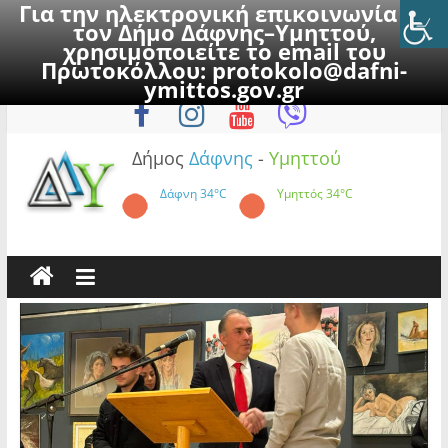
Για την ηλεκτρονική επικοινωνία με
τον Δήμο Δάφνης–Υμηττού,
χρησιμοποιείτε το email του
Πρωτοκόλλου:
protokolo@dafni-
Skip
Παρασκευή, 7 Αυγούστου 2026
ymittos.gov.gr
to
content
Δήμος
Δάφνης
-
Υμηττού
Δάφνη
34°C
Υμηττός
34°C