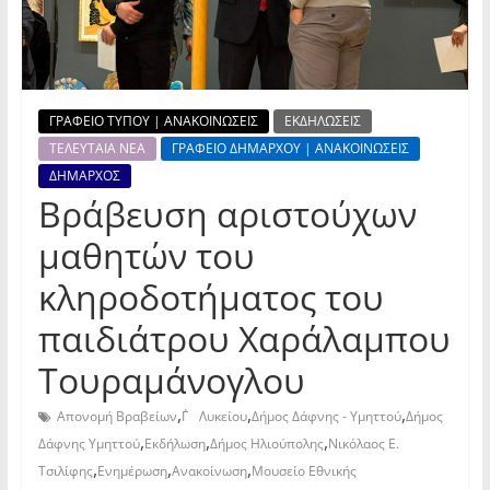
ΓΡΑΦΕΙΟ ΤΥΠΟΥ | ΑΝΑΚΟΙΝΩΣΕΙΣ
ΕΚΔΗΛΩΣΕΙΣ
ΤΕΛΕΥΤΑΙΑ ΝΕΑ
ΓΡΑΦΕΙΟ ΔΗΜΑΡΧΟΥ | ΑΝΑΚΟΙΝΩΣΕΙΣ
ΔΗΜΑΡΧΟΣ
Βράβευση αριστούχων
μαθητών του
κληροδοτήματος του
παιδιάτρου Χαράλαμπου
Τουραμάνογλου
,
,
,
Απονομή Βραβείων
Γ΄ Λυκείου
Δήμος Δάφνης - Υμηττού
Δήμος
,
,
,
Δάφνης Υμηττού
Εκδήλωση
Δήμος Ηλιούπολης
Νικόλαος Ε.
,
,
,
Τσιλίφης
Ενημέρωση
Ανακοίνωση
Μουσείο Εθνικής