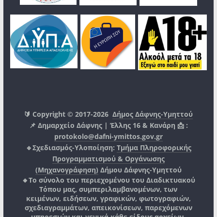
🔰 Copyright © 2017-2026
Δήμος Δάφνης-Υμηττού
📌 Δημαρχείο Δάφνης | Έλλης 16 & Κανάρη 📩 :
protokolo@dafni-ymittos.gov.gr
🔹Σχεδιασμός-Υλοποίηση:
Τμήμα Πληροφορικής
Προγραμματισμού & Οργάνωσης
(Μηχανογράφηση)
Δήμου Δάφνης-Υμηττού
🔸Το σύνολο του περιεχομένου του Διαδικτυακού
Τόπου μας, συμπεριλαμβανομένων, των
κειμένων, ειδήσεων, γραφικών, φωτογραφιών,
σχεδιαγραμμάτων, απεικονίσεων, παρεχόμενων
υπηρεσιών και γενικά κάθε είδους αρχείων,