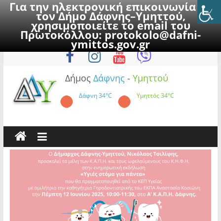
Για την ηλεκτρονική επικοινωνία με
τον Δήμο Δάφνης–Υμηττού,
χρησιμοποιείτε το email του
Πρωτοκόλλου:
protokolo@dafni-
Skip
Σάββατο, 8 Αυγούστου 2026
ymittos.gov.gr
to
content
Δήμος
Δάφνης
-
Υμηττού
Δάφνη
34°C
Υμηττός
34°C