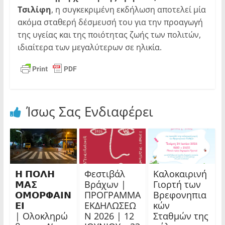
Τσιλίφη
, η συγκεκριμένη εκδήλωση αποτελεί μία
ακόμα σταθερή δέσμευσή του για την προαγωγή
της υγείας και της ποιότητας ζωής των πολιτών,
ιδιαίτερα των μεγαλύτερων σε ηλικία.
Ίσως Σας Ενδιαφέρει
𝝜 𝝥𝝤𝝠𝝜
Φεστιβάλ
Καλοκαιρινή
𝝡𝝖𝝨
Βράχων |
Γιορτή των
𝝤𝝡𝝤𝝦𝝫𝝖𝝞𝝢
ΠΡΟΓΡΑΜΜΑ
Βρεφονηπια
𝝚𝝞
ΕΚΔΗΛΩΣΕΩ
κών
| Ολοκληρώ
Ν 2026 | 12
Σταθμών της