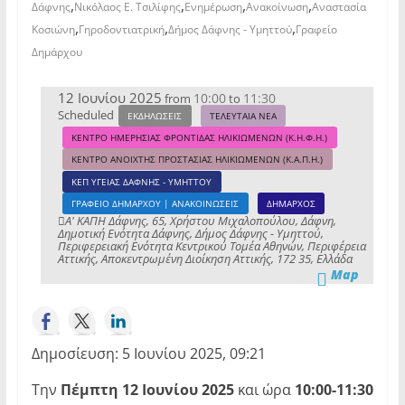
,
,
,
,
Δάφνης
Νικόλαος Ε. Τσιλίφης
Ενημέρωση
Ανακοίνωση
Αναστασία
,
,
,
Κοσιώνη
Γηροδοντιατρική
Δήμος Δάφνης - Υμηττού
Γραφείο
Δημάρχου
12 Ιουνίου 2025
10:00
11:30
from
to
Scheduled
ΕΚΔΗΛΩΣΕΙΣ
ΤΕΛΕΥΤΑΙΑ ΝΕΑ
ΚΕΝΤΡΟ ΗΜΕΡΗΣΙΑΣ ΦΡΟΝΤΙΔΑΣ ΗΛΙΚΙΩΜΕΝΩΝ (Κ.Η.Φ.Η.)
ΚΕΝΤΡΟ ΑΝΟΙΧΤΗΣ ΠΡΟΣΤΑΣΙΑΣ ΗΛΙΚΙΩΜΕΝΩΝ (Κ.Α.Π.Η.)
ΚΕΠ ΥΓΕΙΑΣ ΔΑΦΝΗΣ - ΥΜΗΤΤΟΥ
ΓΡΑΦΕΙΟ ΔΗΜΑΡΧΟΥ | ΑΝΑΚΟΙΝΩΣΕΙΣ
ΔΗΜΑΡΧΟΣ
Α' ΚΑΠΗ Δάφνης, 65, Χρήστου Μιχαλοπούλου, Δάφνη,
Δημοτική Ενότητα Δάφνης, Δήμος Δάφνης - Υμηττού,
Περιφερειακή Ενότητα Κεντρικού Τομέα Αθηνών, Περιφέρεια
Αττικής, Αποκεντρωμένη Διοίκηση Αττικής, 172 35, Ελλάδα
Map
Δημοσίευση: 5 Ιουνίου 2025, 09:21
Την
Πέμπτη 12 Ιουνίου 2025
και ώρα
10:00-11:30