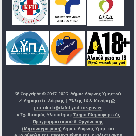
🔰 Copyright © 2017-2026
Δήμος Δάφνης-Υμηττού
📌 Δημαρχείο Δάφνης | Έλλης 16 & Κανάρη 📩 :
protokolo@dafni-ymittos.gov.gr
🔹Σχεδιασμός-Υλοποίηση:
Τμήμα Πληροφορικής
Προγραμματισμού & Οργάνωσης
(Μηχανογράφηση)
Δήμου Δάφνης-Υμηττού
🔸Το σύνολο του περιεχομένου του Διαδικτυακού