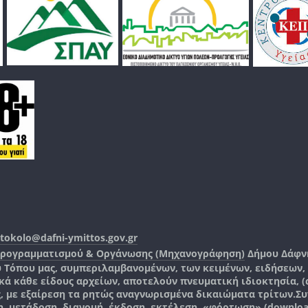
tokolo@dafni-ymittos.gov.gr
Προγραμματισμού & Οργάνωσης (Μηχανογράφηση)
Δήμου Δάφν
ύ Τόπου μας, συμπεριλαμβανομένων, των κειμένων, ειδήσεων
 κάθε είδους αρχείων, αποτελούν πνευματική ιδιοκτησία, (co
ς, με εξαίρεση τα ρητώς αναγνωρισμένα δικαιώματα τρίτων.
Συ
, μετάδοση, διανομή, έκδοση, εκτέλεση, «φόρτωση» (downlo