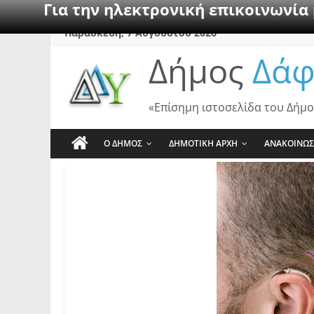
Για την ηλεκτρονική επικοινωνία
Skip
Παρασκευή, 7 Αυγούστου 2026
to
Δήμος
Δάφ
content
«Επίσημη ιστοσελίδα του Δήμο
Ο ΔΗΜΟΣ
ΔΗΜΟΤΙΚΗ ΑΡΧΗ
ΑΝΑΚΟΙΝΩΣ