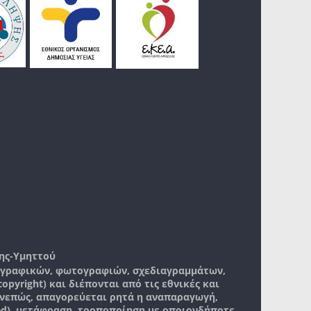
ης-Υμηττού
, γραφικών, φωτογραφιών, σχεδιαγραμμάτων,
pyright) και διέπονται από τις εθνικές και
νεπώς, απαγορεύεται ρητά η αναπαραγωγή,
ad), μετάφραση, τροποποίηση με οποιονδήποτε