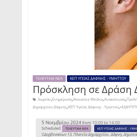
ΤΕΛΕΥΤΑΙΑ ΝΕΑ
ΚΕΠ ΥΓΕΙΑΣ ΔΑΦΝΗΣ - ΥΜΗΤΤΟΥ
Πρόσκληση σε Δράση Δ
,
,
,
,
δωρεάν
Ενημέρωση
Akoustica Medica
Ανακοίνωση
Πρόλ
,
,
Δημαρχείου Δάφνης
ΚΕΠ Υγείας Δάφνης - Υμηττού
«ΕΔΔΥΠΠ
5 Νοεμβρίου 2024
10:00
14:00
from
to
Scheduled
ΤΕΛΕΥΤΑΙΑ ΝΕΑ
ΚΕΠ ΥΓΕΙΑΣ ΔΑΦΝΗΣ - ΥΜ
Δερβενακίων 13, Πλατεία Δημαρχείου, Δάφνη, Δημοτι