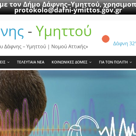
 με τον Δήμο Δάφνης–Υμηττού, χρησιμοπ
protokolo@dafni-ymittos.gov.gr
νης
-
Υμηττού
Δάφνη
32
υ Δάφνης – Υμηττού | Νομού Αττικής»
ΕΙΣ
ΤΕΛΕΥΤΑΙΑ ΝΕΑ
ΚΟΙΝΩΝΙΚΕΣ ΔΟΜΕΣ
ΓΙΑ ΤΟΝ ΠΟΛΙΤΗ