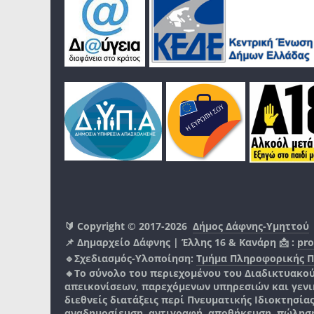
🔰 Copyright © 2017-2026
Δήμος Δάφνης-Υμηττού
📌 Δημαρχείο Δάφνης | Έλλης 16 & Κανάρη 📩 :
pro
🔹Σχεδιασμός-Υλοποίηση:
Τμήμα Πληροφορικής 
🔸Το σύνολο του περιεχομένου του Διαδικτυακο
απεικονίσεων, παρεχόμενων υπηρεσιών και γενικά
διεθνείς διατάξεις περί Πνευματικής Ιδιοκτησία
αναδημοσίευση, αντιγραφή, αποθήκευση, πώληση