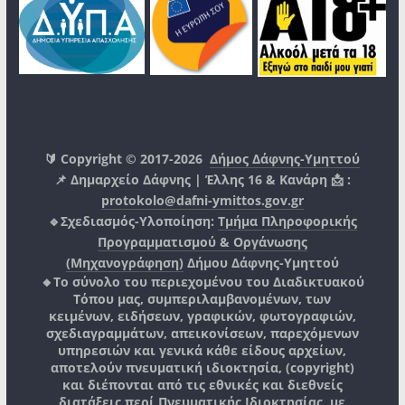
🔰 Copyright © 2017-2026
Δήμος Δάφνης-Υμηττού
📌 Δημαρχείο Δάφνης | Έλλης 16 & Κανάρη 📩 :
protokolo@dafni-ymittos.gov.gr
🔹Σχεδιασμός-Υλοποίηση:
Τμήμα Πληροφορικής
Προγραμματισμού & Οργάνωσης
(Μηχανογράφηση)
Δήμου Δάφνης-Υμηττού
🔸Το σύνολο του περιεχομένου του Διαδικτυακού
Τόπου μας, συμπεριλαμβανομένων, των
κειμένων, ειδήσεων, γραφικών, φωτογραφιών,
σχεδιαγραμμάτων, απεικονίσεων, παρεχόμενων
υπηρεσιών και γενικά κάθε είδους αρχείων,
αποτελούν πνευματική ιδιοκτησία, (copyright)
και διέπονται από τις εθνικές και διεθνείς
διατάξεις περί Πνευματικής Ιδιοκτησίας, με