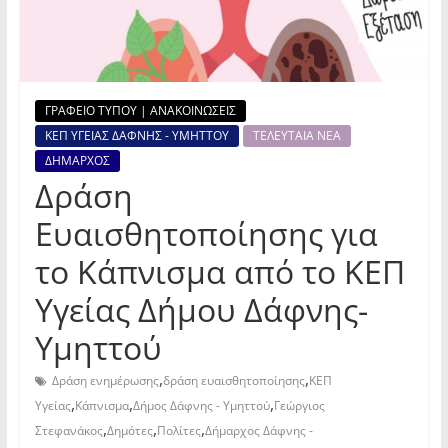
ΓΡΑΦΕΙΟ ΤΥΠΟΥ | ΑΝΑΚΟΙΝΩΣΕΙΣ
ΚΕΠ ΥΓΕΙΑΣ ΔΑΦΝΗΣ - ΥΜΗΤΤΟΥ
ΤΕΛΕΥΤΑΙΑ ΝΕΑ
ΔΗΜΑΡΧΟΣ
Δράση
Ευαισθητοποίησης για
το Κάπνισμα από το ΚΕΠ
Υγείας Δήμου Δάφνης-
Υμηττού
,
,
Δράση ενημέρωσης
δράση ευαισθητοποίησης
ΚΕΠ
,
,
,
Υγείας
Κάπνισμα
Δήμος Δάφνης - Υμηττού
Γεώργιος
,
,
,
Στεφανάκος
Δημότες
Πολίτες
Δήμαρχος Δάφνης -