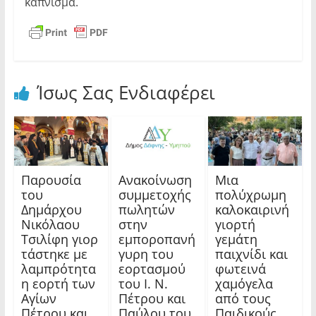
κάπνισμα.
Ίσως Σας Ενδιαφέρει
Παρουσία
Ανακοίνωση
Μια
του
συμμετοχής
πολύχρωμη
Δημάρχου
πωλητών
καλοκαιρινή
Νικόλαου
στην
γιορτή
Τσιλίφη γιορ
εμποροπανή
γεμάτη
τάστηκε με
γυρη του
παιχνίδι και
λαμπρότητα
εορτασμού
φωτεινά
η εορτή των
του Ι. Ν.
χαμόγελα
Αγίων
Πέτρου και
από τους
Πέτρου και
Παύλου του
Παιδικούς