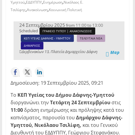
,
,
,
Υμηττού
ΕΔΔΥΠΠΥ
Ενημέρωση
Νικόλαος Ε.
,
,
Τσιλίφης
Ανακοίνωση
Κοινωνική Πολιτική
24 Σεπτεμβρίου 2025
11:00
13:00
from
to
Scheduled
ΓΡΑΦΕΙΟ ΤΥΠΟΥ | ΑΝΑΚΟΙΝΩΣΕΙΣ
ΚΕΠ ΥΓΕΙΑΣ ΔΑΦΝΗΣ - ΥΜΗΤΤΟΥ
ΤΕΛΕΥΤΑΙΑ ΝΕΑ
ΔΗΜΑΡΧΟΣ
Δερβενακίων 13, Πλατεία Δημαρχείου Δάφνη
Map
Δημοσίευση: 19 Σεπτεμβρίου 2025, 09:21
Το
ΚΕΠ Υγείας του Δήμου Δάφνης-Υμηττού
διοργανώνει την
Τετάρτη 24 Σεπτεμβρίου
στις
11:00
δράση ενημέρωσης και πρόληψης κατά του
καπνίσματος, παρουσία του
Δημάρχου Δάφνης-
Υμηττού, Νικόλαου Τσιλίφη,
και του Γενικού
Διευθυντή του ΕΔΔΥΠΠΥ, Γεώργιου Στεφανάκου.