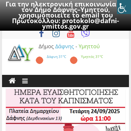
Για την ηλεκτρονική επικοινωνία με
τον Δήμο Δάφνης–Υμηττού,
χρησιμοποιείτε το email του
Πρωτοκόλλου:
protokolo@dafni-
Skip
Παρασκευή, 7 Αυγούστου 2026
ymittos.gov.gr
to
content
Δήμος
Δάφνης
-
Υμηττού
Δάφνη
31°C
Υμηττός
31°C