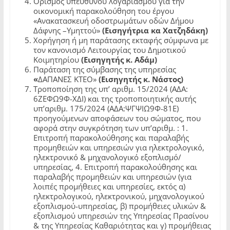
Ορισμός υπευθύνου λογαριασμού για την
οικονομική παρακολούθηση του έργου
«Ανακατασκευή οδοστρωμάτων οδών Δήμου
Δάφνης –Υμηττού»
(Εισηγήτρια κα Χατζηδάκη)
Χορήγηση ή μη παράτασης εκταφής σύμφωνα με
τον κανονισμό Λειτουργίας του Δημοτικού
Κοιμητηρίου
(Εισηγητής κ. Αδάμ)
Παράταση της σύμβασης της υπηρεσίας
«
ΔΑΠΑΝΕΣ ΚΤΕΟ»
(Εισηγητής κ. Νάστος)
Τροποποίηση της υπ’ αριθμ. 15/2024 (ΑΔΑ:
6ΖΕΦΩ9Φ-ΧΔΙ) και της τροποποιητικής αυτής
υπ’αριθμ. 175/2024 (ΑΔΑ:ΨΓΨΙΩ9Φ-81Ε)
προηγούμενων αποφάσεων του σώματος, που
αφορά στην συγκρότηση των υπ’αριθμ. : 1.
Επιτροπή παρακολούθησης και παραλαβής
προμηθειών και υπηρεσιών για ηλεκτρολογικό,
ηλεκτρονικό & μηχανολογικό εξοπλισμό/
υπηρεσίας, 4. Επιτροπή παρακολούθησης και
παραλαβής προμηθειών και υπηρεσιών (για
λοιπές προμήθειες και υπηρεσίες, εκτός α)
ηλεκτρολογικού, ηλεκτρονικού, μηχανολογικού
εξοπλισμού-υπηρεσίας, β) προμήθειες υλικών &
εξοπλισμού υπηρεσιών της Υπηρεσίας Πρασίνου
& της Υπηρεσίας Καθαριότητας και γ) προμήθειας