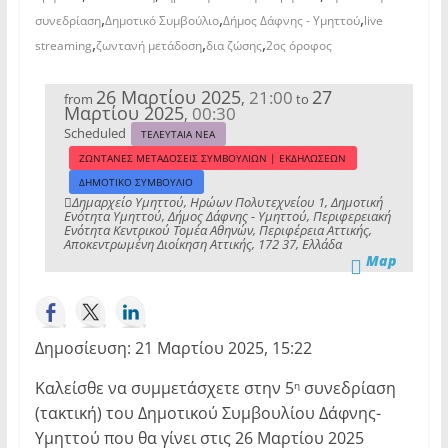
,
,
,
συνεδρίαση
Δημοτικό Συμβούλιο
Δήμος Δάφνης - Υμηττού
live
,
,
,
streaming
ζωντανή μετάδοση
δια ζώσης
2ος όροφος
26 Μαρτίου 2025
27
21:00
,
from
to
Μαρτίου 2025
00:30
,
Scheduled
ΤΕΛΕΥΤΑΙΑ ΝΕΑ
ΖΩΝΤΑΝΕΣ ΜΕΤΑΔΟΣΕΙΣ ΣΥΜΒΟΥΛΙΩΝ | ΕΚΔΗΛΩΣΕΩΝ
ΔΗΜΟΤΙΚΟ ΣΥΜΒΟΥΛΙΟ
Δημαρχείο Υμηττού, Ηρώων Πολυτεχνείου 1, Δημοτική
Ενότητα Υμηττού, Δήμος Δάφνης - Υμηττού, Περιφερειακή
Ενότητα Κεντρικού Τομέα Αθηνών, Περιφέρεια Αττικής,
Αποκεντρωμένη Διοίκηση Αττικής, 172 37, Ελλάδα
Map
Δημοσίευση: 21 Μαρτίου 2025, 15:22
Καλείσθε να συμμετάσχετε στην 5
συνεδρίαση
η
(τακτική) του Δημοτικού Συμβουλίου Δάφνης-
Υμηττού που θα γίνει στις 26 Μαρτίου 2025