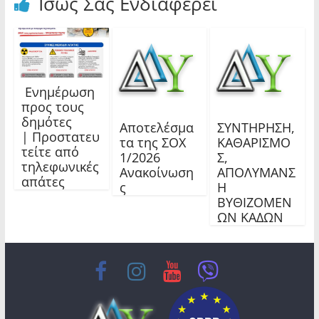
Ίσως Σας Ενδιαφέρει
Ενημέρωση
προς τους
δημότες
Αποτελέσμα
ΣΥΝΤΗΡΗΣΗ,
| Προστατευ
τα της ΣΟΧ
ΚΑΘΑΡΙΣΜΟ
τείτε από
1/2026
Σ,
τηλεφωνικές
Ανακοίνωση
ΑΠΟΛΥΜΑΝΣ
απάτες
ς
Η
ΒΥΘΙΖΟΜΕΝ
ΩΝ ΚΑΔΩΝ