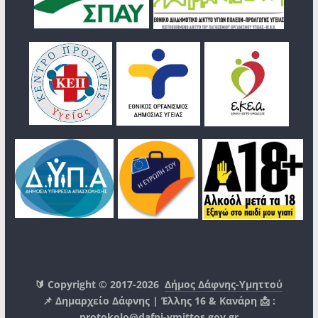
🔰 Copyright © 2017-2026
Δήμος Δάφνης-Υμηττού
📌 Δημαρχείο Δάφνης | Έλλης 16 & Κανάρη 📩 :
protokolo@dafni-ymittos.gov.gr