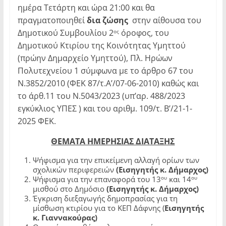
ημέρα Τετάρτη και ώρα 21:00 και θα
πραγματοποιηθεί
δια ζώσης
στην αίθουσα του
Δημοτικού Συμβουλίου 2
όροφος, του
ος
Δημοτικού Κτιρίου της Κοινότητας Υμηττού
(πρώην Δημαρχείο Υμηττού), Πλ. Ηρώων
Πολυτεχνείου 1 σύμφωνα με το άρθρο 67 του
Ν.3852/2010 (ΦΕΚ 87/τ.Α’/07-06-2010) καθώς και
το άρθ.11 του Ν.5043/2023 (υπ’αρ. 488/2023
εγκύκλιος ΥΠΕΣ ) και του αριθμ. 109/τ. Β’/21-1-
2025 ΦΕΚ.
ΘΕΜΑΤΑ ΗΜΕΡΗΣΙΑΣ ΔΙΑΤΑΞΗΣ
Ψήφισμα για την επικείμενη αλλαγή ορίων των
σχολικών περιφερειών
(Εισηγητής κ. Δήμαρχος)
ου
ου
Ψήφισμα για την επαναφορά του 13
και 14
μισθού στο Δημόσιο
(Εισηγητής κ. Δήμαρχος)
Έγκριση διεξαγωγής δημοπρασίας για τη
μίσθωση κτιρίου για το ΚΕΠ Δάφνης (
Εισηγητής
κ. Γιαννακούρας)