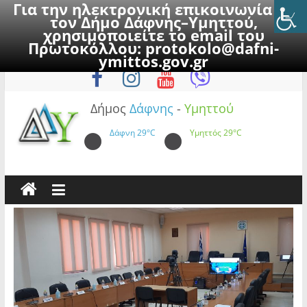
Για την ηλεκτρονική επικοινωνία με
τον Δήμο Δάφνης–Υμηττού,
χρησιμοποιείτε το email του
Πρωτοκόλλου:
protokolo@dafni-
Skip
Παρασκευή, 7 Αυγούστου 2026
ymittos.gov.gr
to
content
Δήμος
Δάφνης
-
Υμηττού
Δάφνη
29°C
Υμηττός
29°C