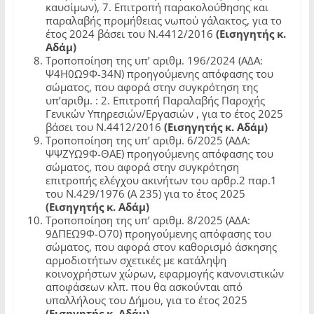
καυσίμων), 7. Επιτροπή παρακολούθησης και
παραλαβής προμήθειας νωπού γάλακτος, για το
έτος 2024 βάσει του Ν.4412/2016
(Εισηγητής κ.
Αδάμ)
Τροποποίηση της υπ’ αριθμ. 196/2024 (ΑΔΑ:
Ψ4Η0Ω9Φ-34Ν) προηγούμενης απόφασης του
σώματος, που αφορά στην συγκρότηση της
υπ’αριθμ. : 2. Επιτροπή Παραλαβής Παροχής
Γενικών Υπηρεσιών/Εργασιών , για το έτος 2025
βάσει του Ν.4412/2016
(Εισηγητής κ. Αδάμ)
Τροποποίηση της υπ’ αριθμ. 6/2025 (ΑΔΑ:
ΨΨΖΥΩ9Φ-ΘΑΕ) προηγούμενης απόφασης του
σώματος, που αφορά στην συγκρότηση
επιτροπής ελέγχου ακινήτων του αρθρ.2 παρ.1
του Ν.429/1976 (Α 235) για το έτος 2025
(Εισηγητής κ. Αδάμ)
Τροποποίηση της υπ’ αριθμ. 8/2025 (ΑΔΑ:
9ΔΠΕΩ9Φ-Ο70) προηγούμενης απόφασης του
σώματος, που αφορά στον καθορισμό άσκησης
αρμοδιοτήτων σχετικές με κατάληψη
κοινοχρήστων χώρων, εφαρμογής κανονιστικών
αποφάσεων κλπ. που θα ασκούνται από
υπαλλήλους του Δήμου, για το έτος 2025
(Εισηγητής κ. Αδάμ)