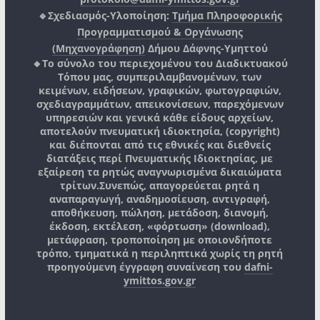
🔹Σχεδιασμός-Υλοποίηση:
Τμήμα Πληροφορικής
Προγραμματισμού & Οργάνωσης
(Μηχανογράφηση)
Δήμου Δάφνης-Υμηττού
🔸Το σύνολο του περιεχομένου του Διαδικτυακού
Τόπου μας, συμπεριλαμβανομένων, των
κειμένων, ειδήσεων, γραφικών, φωτογραφιών,
σχεδιαγραμμάτων, απεικονίσεων, παρεχόμενων
υπηρεσιών και γενικά κάθε είδους αρχείων,
αποτελούν πνευματική ιδιοκτησία, (copyright)
και διέπονται από τις εθνικές και διεθνείς
διατάξεις περί Πνευματικής Ιδιοκτησίας, με
εξαίρεση τα ρητώς αναγνωρισμένα δικαιώματα
τρίτων.
Συνεπώς, απαγορεύεται ρητά η
αναπαραγωγή, αναδημοσίευση, αντιγραφή,
αποθήκευση, πώληση, μετάδοση, διανομή,
έκδοση, εκτέλεση, «φόρτωση» (download),
μετάφραση, τροποποίηση με οποιονδήποτε
τρόπο, τμηματικά η περιληπτικά χωρίς τη ρητή
προηγούμενη έγγραφη συναίνεση του
dafni-
ymittos.gov.gr