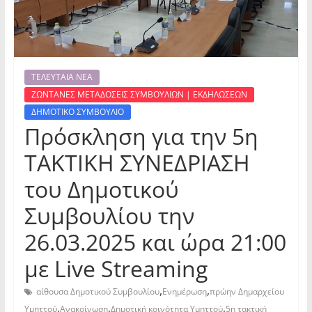
ΤΕΛΕΥΤΑΙΑ ΝΕΑ
ΖΩΝΤΑΝΕΣ ΜΕΤΑΔΟΣΕΙΣ ΣΥΜΒΟΥΛΙΩΝ | ΕΚΔΗΛΩΣΕΩΝ
ΔΗΜΟΤΙΚΟ ΣΥΜΒΟΥΛΙΟ
Πρόσκληση για την 5η
ΤΑΚΤΙΚΗ ΣΥΝΕΔΡΙΑΣΗ
του Δημοτικού
Συμβουλίου την
26.03.2025 και ώρα 21:00
με Live Streaming
,
,
αίθουσα Δημοτικού Συμβουλίου
Ενημέρωση
πρώην Δημαρχείου
,
,
,
Υμηττού
Ανακοίνωση
Δημοτική κοινότητα Υμηττού
5η τακτική