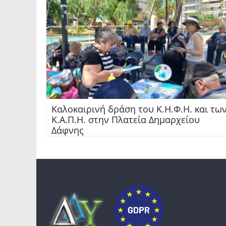
Καλοκαιρινή δράση του Κ.Η.Φ.Η. και τω
Κ.Α.Π.Η. στην Πλατεία Δημαρχείου
Δάφνης