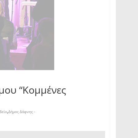
μου “Κομμένες
,
δείο
Δήμος Δάφνης -