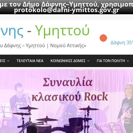
 με τον Δήμο Δάφνης–Υμηττού, χρησιμοπ
protokolo@dafni-ymittos.gov.gr
νης
-
Υμηττού
Δάφνη
35
υ Δάφνης – Υμηττού | Νομού Αττικής»
ΕΙΣ
ΤΕΛΕΥΤΑΙΑ ΝΕΑ
ΚΟΙΝΩΝΙΚΕΣ ΔΟΜΕΣ
ΓΙΑ ΤΟΝ ΠΟΛΙΤΗ