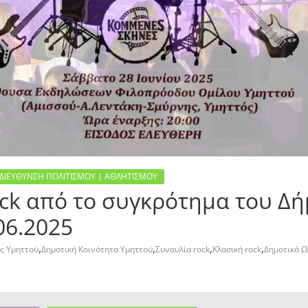
ΔΙΕΥΘΥΝΣΗ ΠΟΛΙΤΙΣΜΟΥ | ΑΘΛΗΤΙΣΜΟΥ
ck από το συγκρότημα του Δή
.06.2025
,
,
,
,
ς Υμηττού
Δημοτική Κοινότητα Υμηττού
Συναυλία rock
Κλασική rock
Δημοτικό Ω