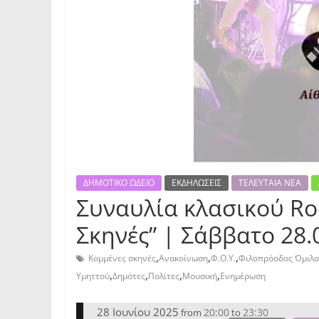
ΔΗΜΟΤΙΚΟ ΩΔΕΙΟ
ΕΚΔΗΛΩΣΕΙΣ
ΤΕΛΕΥΤΑΙΑ ΝΕΑ
Συναυλία κλασικού Ro
Σκηνές” | Σάββατο 28
,
,
,
Κομμένες σκηνές
Ανακοίνωση
Φ.Ο.Υ.
Φιλοπρόοδος Όμιλο
,
,
,
,
Υμηττού
Δημότες
Πολίτες
Μουσική
Ενημέρωση
28 Ιουνίου 2025
20:00
23:30
from
to