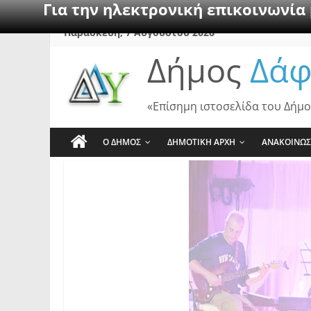
Για την ηλεκτρονική επικοινωνία
Skip
Παρασκευή, 7 Αυγούστου 2026
to
Δήμος
Δάφ
content
«Επίσημη ιστοσελίδα του Δήμο
Ο ΔΗΜΟΣ
ΔΗΜΟΤΙΚΗ ΑΡΧΗ
ΑΝΑΚΟΙΝΩΣ