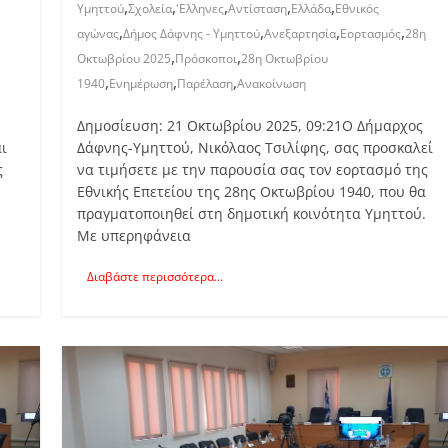
,
,
,
,
,
Υμηττού
Σχολεία
'Ελληνες
Αντίσταση
Ελλάδα
Εθνικός
,
,
,
,
αγώνας
Δήμος Δάφνης - Υμηττού
Ανεξαρτησία
Εορτασμός
28η
,
,
Οκτωβρίου 2025
Πρόσκοποι
28η Οκτωβρίου
,
,
,
1940
Ενημέρωση
Παρέλαση
Ανακοίνωση
Δημοσίευση: 21 Οκτωβρίου 2025, 09:21Ο Δήμαρχος
ι
Δάφνης-Υμηττού, Νικόλαος Τσιλίφης, σας προσκαλεί
ς
να τιμήσετε με την παρουσία σας τον εορτασμό της
Εθνικής Επετείου της 28ης Οκτωβρίου 1940, που θα
,
πραγματοποιηθεί στη δημοτική κοινότητα Υμηττού.
Με υπερηφάνεια
Διαβάστε περισσότερα...