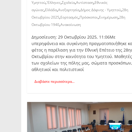
,
,
,
,
Υμηττού
'Ελληνες
Σχολεία
Αντίσταση
Εθνικός
,
,
,
,
αγώνας
Ελλάδα
Ανεξαρτησία
Δήμος Δάφνης - Υμηττού
28η
,
,
,
,
Οκτωβρίου 2025
Εορτασμός
Πρόσκοποι
Ενημέρωση
28η
,
Οκτωβρίου 1940
Ανακοίνωση
Δημοσίευση: 29 Οκτωβρίου 2025, 11:06Με
υπερηφάνεια και συγκίνηση πραγματοποιήθηκε κα
φέτος η παρέλαση για την Εθνική Επέτειο της 28η
Οκτωβρίου στην κοινότητα του Υμηττού. Μαθητές
των σχολείων της πόλης μας, σώματα προσκόπων
αθλητικοί και πολιτιστικοί
Διαβάστε περισσότερα...