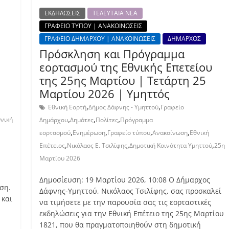
ΕΚΔΗΛΩΣΕΙΣ
ΤΕΛΕΥΤΑΙΑ ΝΕΑ
ΓΡΑΦΕΙΟ ΤΥΠΟΥ | ΑΝΑΚΟΙΝΩΣΕΙΣ
ΓΡΑΦΕΙΟ ΔΗΜΑΡΧΟΥ | ΑΝΑΚΟΙΝΩΣΕΙΣ
ΔΗΜΑΡΧΟΣ
Πρόσκληση και Πρόγραμμα
εορτασμού της Εθνικής Επετείου
της 25ης Μαρτίου | Τετάρτη 25
Μαρτίου 2026 | Υμηττός
,
,
Εθνική Εορτή
Δήμος Δάφνης - Υμηττού
Γραφείο
,
,
,
νική
Δημάρχου
Δημότες
Πολίτες
Πρόγραμμα
,
,
,
,
εορτασμού
Ενημέρωση
Γραφείο τύπου
Ανακοίνωση
Εθνική
,
,
,
Επέτειος
Νικόλαος Ε. Τσιλίφης
Δημοτική Κοινότητα Υμηττού
25η
Μαρτίου 2026
Δημοσίευση: 19 Μαρτίου 2026, 10:08 Ο Δήμαρχος
ση.
Δάφνης-Υμηττού, Νικόλαος Τσιλίφης, σας προσκαλεί
 και
να τιμήσετε με την παρουσία σας τις εορταστικές
εκδηλώσεις για την Εθνική Επέτειο της 25ης Μαρτίου
1821, που θα πραγματοποιηθούν στη δημοτική