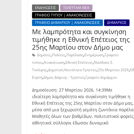
ΕΚΔΗΛΩΣΕΙΣ
ΤΕΛΕΥΤΑΙΑ ΝΕΑ
ΓΡΑΦΕΙΟ ΤΥΠΟΥ | ΑΝΑΚΟΙΝΩΣΕΙΣ
ΓΡΑΦΕΙΟ ΔΗΜΑΡΧΟΥ | ΑΝΑΚΟΙΝΩΣΕΙΣ
ΔΗΜΑΡΧΟΣ
Με λαμπρότητα και συγκίνηση
τιμήθηκε η Εθνική Επέτειος της
25ης Μαρτίου στον Δήμο μας
,
,
,
,
Δημότες
Πολίτες
Παρέλαση
Ενημέρωση
Γραφείο
,
,
,
τύπου
Ανακοίνωση
Εθνική Επέτειος
Νικόλαος Ε.
,
,
,
Τσιλίφης
Δημοτική Κοινότητα Υμηττού
25η Μαρτίου 2026
Εθ
,
,
Εορτή
Δήμος Δάφνης - Υμηττού
Γραφείο Δημάρχου
Δημοσίευση: 27 Μαρτίου 2026, 14:39Με
ιδιαίτερη λαμπρότητα και συγκίνηση τιμήθηκε η
Εθνική Επέτειος της 25ης Μαρτίου στον Δήμο μας,
μέσα από μια ξεχωριστή γεμάτη ζωντάνια παρέλα
Μαθητές όλων των βαθμίδων, πολιτιστικοί φορείς
αθλητικοί σύλλογοι έδωσαν δυναμικό