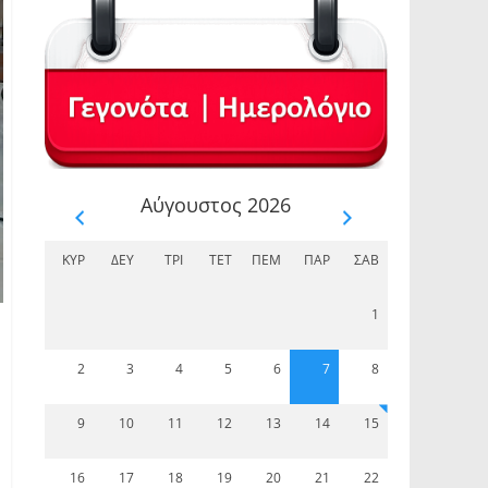
Αύγουστος 2026
ΚΥΡ
ΔΕΥ
ΤΡΊ
ΤΕΤ
ΠΈΜ
ΠΑΡ
ΣΆΒ
1
2
3
4
5
6
7
8
9
10
11
12
13
14
15
16
17
18
19
20
21
22