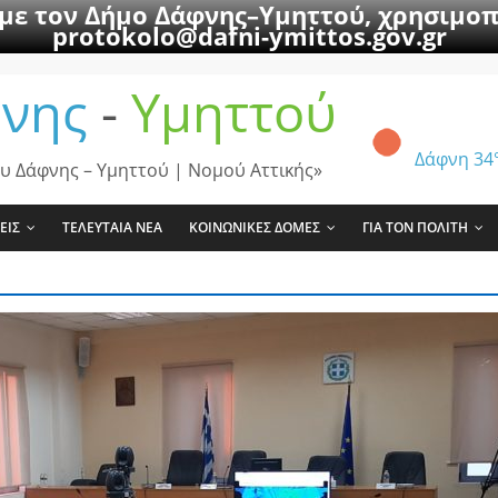
 με τον Δήμο Δάφνης–Υμηττού, χρησιμοπ
protokolo@dafni-ymittos.gov.gr
νης
-
Υμηττού
Δάφνη
34
υ Δάφνης – Υμηττού | Νομού Αττικής»
ΕΙΣ
ΤΕΛΕΥΤΑΙΑ ΝΕΑ
ΚΟΙΝΩΝΙΚΕΣ ΔΟΜΕΣ
ΓΙΑ ΤΟΝ ΠΟΛΙΤΗ