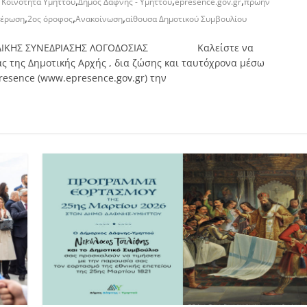
,
,
,
 Κοινότητα Υμηττού
Δήμος Δάφνης - Υμηττού
epresence.gov.gr
πρωήν
,
,
,
μέρωση
2ος όροφος
Ανακοίνωση
αίθουσα Δημοτικού Συμβουλίου
ΣΗ ΕΙΔΙΚΗΣ ΣΥΝΕΔΡΙΑΣΗΣ ΛΟΓΟΔΟΣΙΑΣ Καλείστε να
ς της Δημοτικής Αρχής , δια ζώσης και ταυτόχρονα μέσω
resence (www.epresence.gov.gr) την