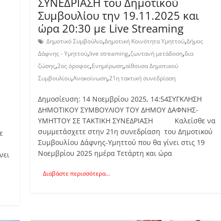
ΣΥΝΕΔΡΙΑΣΗ του Δημοτικού
Συμβουλίου την 19.11.2025 και
ώρα 20:30 με Live Streaming
,
,
Δημοτικό Συμβούλιο
Δημοτική Κοινότητα Υμηττού
Δήμος
,
,
,
Δάφνης - Υμηττού
live streaming
ζωντανή μετάδοση
δια
,
,
,
ζώσης
2ος όροφος
Ενημέρωση
αίθουσα Δημοτικού
,
,
Συμβουλίου
Ανακοίνωση
21η τακτική συνεδρίαση
Δημοσίευση: 14 Νοεμβρίου 2025, 14:54ΣΥΓΚΛΗΣΗ
ΔΗΜΟΤΙΚΟΥ ΣΥΜΒΟΥΛΙΟΥ ΤΟΥ ΔΗΜΟΥ ΔΑΦΝΗΣ-
ΥΜΗΤΤΟΥ ΣΕ ΤΑΚΤΙΚΗ ΣΥΝΕΔΡΙΑΣΗ Καλείσθε να
συμμετάσχετε στην 21η συνεδρίαση του Δημοτικού
ε
Συμβουλίου Δάφνης-Υμηττού που θα γίνει στις 19
Νοεμβρίου 2025 ημέρα Τετάρτη και ώρα
νει
Διαβάστε περισσότερα...