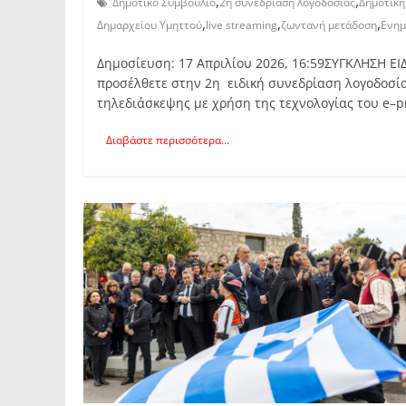
,
,
Δημοτικό Συμβούλιο
2η συνεδρίαση λογοδοσίας
Δημοτική
,
,
,
Δημαρχείου Υμηττού
live streaming
ζωντανή μετάδοση
Ενη
Δημοσίευση: 17 Απριλίου 2026, 16:59ΣΥΓΚΛΗ
προσέλθετε στην 2η ειδική συνεδρίαση λογοδοσία
τηλεδιάσκεψης με χρήση της τεχνολογίας του e–p
Διαβάστε περισσότερα...