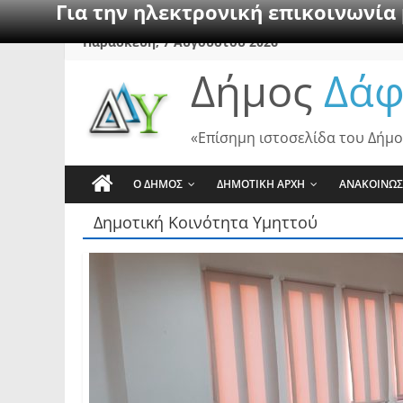
Για την ηλεκτρονική επικοινωνία
Skip
Παρασκευή, 7 Αυγούστου 2026
to
Δήμος
Δάφ
content
«Επίσημη ιστοσελίδα του Δήμο
Ο ΔΗΜΟΣ
ΔΗΜΟΤΙΚΗ ΑΡΧΗ
ΑΝΑΚΟΙΝΩΣ
Δημοτική Κοινότητα Υμηττού