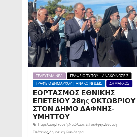
ΤΕΛΕΥΤΑΙΑ ΝΕΑ
ΓΡΑΦΕΙΟ ΤΥΠΟΥ | ΑΝΑΚΟΙΝΩΣΕΙΣ
ΓΡΑΦΕΙΟ ΔΗΜΑΡΧΟΥ | ΑΝΑΚΟΙΝΩΣΕΙΣ
ΔΗΜΑΡΧΟΣ
𝝚𝝤𝝦𝝩𝝖𝝨𝝡𝝤𝝨 𝝚𝝝𝝢𝝞𝝟𝝜𝝨
𝝚𝝥𝝚𝝩𝝚𝝞𝝤𝝪 𝟮𝟴𝝶ς 𝝤𝝟𝝩𝝮𝝗𝝦𝝞𝝤𝝪
𝝨𝝩𝝤𝝢 𝝙𝝜𝝡𝝤 𝝙𝝖𝝫𝝢𝝜𝝨-
𝝪𝝡𝝜𝝩𝝩𝝤𝝪
,
,
,
Παρέλαση
Γιορτή
Νικόλαος Ε.Τσιλίφης
Εθνική
,
Επέτειος
Δημοτική Κοινότητα