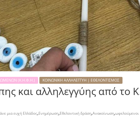
ΩΜΕΝΩΝ (Κ.Η.Φ.Η.)
ΚΟΙΝΩΝΙΚΗ ΑΛΛΗΛΕΓΓΥΗ | ΕΘΕΛΟΝΤΙΣΜΟΣ
ης και αλληλεγγύης από το Κ
,
,
,
,
άνε μια ευχή Ελλάδος
Ενημέρωση
Εθελοντική δράση
Ανακοίνωση
ωφελούμενοι