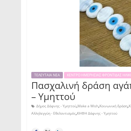
ΤΕΛΕΥΤΑΙΑ ΝΕΑ
ΚΕΝΤΡΟ ΗΜΕΡΗΣΙΑΣ ΦΡΟΝΤΙΔΑΣ ΗΛΙΚΙ
Πασχαλινή δράση αγάπ
– Υμηττού
,
,
,
Δήμος Δάφνης - Υμηττού
Make a Wish
Κοινωνική δράση
Κ
,
Αλληλεγγύη - Εθελοντισμός
ΚΗΦΗ Δάφνης - Υμηττού