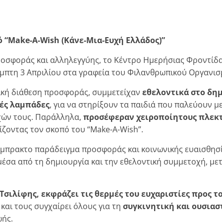
 “
Make-
A-
Wish (Κάνε-Μια-Ευχή Ελλάδος)”
ροσφοράς και αλληλεγγύης, το Κέντρο Ημερήσιας Φροντίδα
μπτη 3 Απριλίου στα γραφεία του Φιλανθρωπικού Οργανισμ
κή διάθεση προσφοράς, συμμετείχαν
εθελοντικά στο δη
ές λαμπάδες
, για να στηρίξουν τα παιδιά που παλεύουν μ
χών τους. Παράλληλα,
προσέφεραν χειροποίητους πλεκτ
ζοντας τον σκοπό του “Make-A-Wish”.
έμπρακτο παράδειγμα προσφοράς και κοινωνικής ευαισθησί
μέσα από τη δημιουργία και την εθελοντική συμμετοχή, με
σιλίφης, εκφράζει τις θερμές του ευχαριστίες προς τ
.
και τους συγχαίρει όλους για τη
συγκινητική και ουσιασ
ωής.