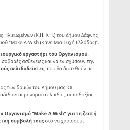
ς Ηλικιωμένων (Κ.Η.Φ.Η.) του Δήμου Δάφνης
ού “Make-A-Wish (Κάνε-Μια-Ευχή Ελλάδος)”.
μιουργικό εργαστήρι του Οργανισμού,
ε σοβαρές ασθένειες και να ενισχύσουν την
ούς σελιδοδείκτες
, που θα διατεθούν σε
ας των δομών του Δήμου μας. Οι
ταδίδονται μηνύματα ελπίδας, αισιοδοξίας
ον Οργανισμό “
Make-A-Wish
” για τη ζεστή
τική συμβολή τους
στο να χαρίσουμε