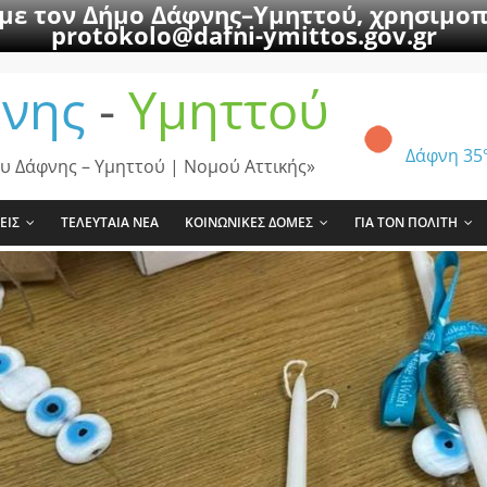
 με τον Δήμο Δάφνης–Υμηττού, χρησιμοπ
protokolo@dafni-ymittos.gov.gr
νης
-
Υμηττού
Δάφνη
35
υ Δάφνης – Υμηττού | Νομού Αττικής»
ΕΙΣ
ΤΕΛΕΥΤΑΙΑ ΝΕΑ
ΚΟΙΝΩΝΙΚΕΣ ΔΟΜΕΣ
ΓΙΑ ΤΟΝ ΠΟΛΙΤΗ