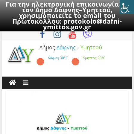
Για την ηλεκτρονική επικοινωνία με
τον Δήμο Δάφνης–Υμηττού,
χρησιμοποιείτε το email του
Πρωτοκόλλου:
protokolo@dafni-
Skip
Δευτέρα, 10 Αυγούστου 2026
ymittos.gov.gr
to
content
Δήμος
Δάφνης
-
Υμηττού
Δάφνη
30°C
Υμηττός
30°C