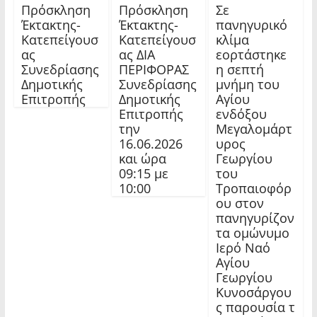
Πρόσκληση
Πρόσκληση
Σε
Έκτακτης-
Έκτακτης-
πανηγυρικό
Κατεπείγουσ
Κατεπείγουσ
κλίμα
ας
ας ΔΙΑ
εορτάστηκε
Συνεδρίασης
ΠΕΡΙΦΟΡΑΣ
η σεπτή
Δημοτικής
Συνεδρίασης
μνήμη του
Επιτροπής
Δημοτικής
Αγίου
Επιτροπής
ενδόξου
την
Μεγαλομάρτ
16.06.2026
υρος
και ώρα
Γεωργίου
09:15 με
του
10:00
Τροπαιοφόρ
ου στον
πανηγυρίζον
τα ομώνυμο
Ιερό Ναό
Αγίου
Γεωργίου
Κυνοσάργου
ς παρουσία τ