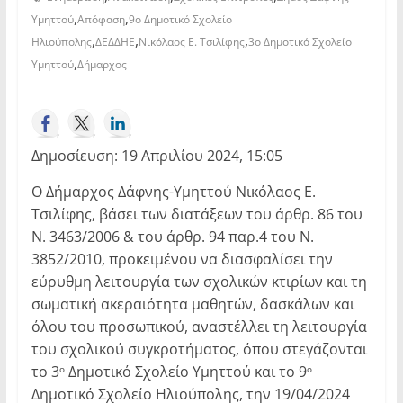
,
,
Υμηττού
Απόφαση
9ο Δημοτικό Σχολείο
,
,
,
Ηλιούπολης
ΔΕΔΔΗΕ
Νικόλαος Ε. Τσιλίφης
3ο Δημοτικό Σχολείο
,
Υμηττού
Δήμαρχος
Δημοσίευση: 19 Απριλίου 2024, 15:05
Ο Δήμαρχος Δάφνης-Υμηττού Νικόλαος Ε.
Τσιλίφης, βάσει των διατάξεων του άρθρ. 86 του
Ν. 3463/2006 & του άρθρ. 94 παρ.4 του Ν.
3852/2010, προκειμένου να διασφαλίσει την
εύρυθμη λειτουργία των σχολικών κτιρίων και τη
σωματική ακεραιότητα μαθητών, δασκάλων και
όλου του προσωπικού, αναστέλλει τη λειτουργία
του σχολικού συγκροτήματος, όπου στεγάζονται
το 3
Δημοτικό Σχολείο Υμηττού και το 9
ο
ο
Δημοτικό Σχολείο Ηλιούπολης, την 19/04/2024