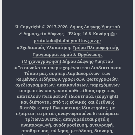
🔰 Copyright © 2017-2026
Δήμος Δάφνης-Υμηττού
📌 Δημαρχείο Δάφνης | Έλλης 16 & Κανάρη 📩 :
protokolo@dafni-ymittos.gov.gr
🔹Σχεδιασμός-Υλοποίηση:
Τμήμα Πληροφορικής
Προγραμματισμού & Οργάνωσης
(Μηχανογράφηση)
Δήμου Δάφνης-Υμηττού
🔸Το σύνολο του περιεχομένου του Διαδικτυακού
Τόπου μας, συμπεριλαμβανομένων, των
κειμένων, ειδήσεων, γραφικών, φωτογραφιών,
σχεδιαγραμμάτων, απεικονίσεων, παρεχόμενων
υπηρεσιών και γενικά κάθε είδους αρχείων,
αποτελούν πνευματική ιδιοκτησία, (copyright)
και διέπονται από τις εθνικές και διεθνείς
διατάξεις περί Πνευματικής Ιδιοκτησίας, με
εξαίρεση τα ρητώς αναγνωρισμένα δικαιώματα
τρίτων.
Συνεπώς, απαγορεύεται ρητά η
αναπαραγωγή, αναδημοσίευση, αντιγραφή,
αποθήκευση, πώληση, μετάδοση, διανομή,