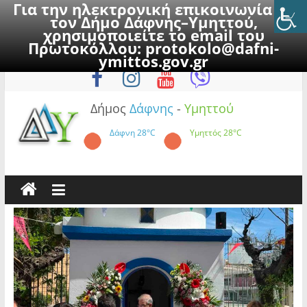
Για την ηλεκτρονική επικοινωνία με
τον Δήμο Δάφνης–Υμηττού,
χρησιμοποιείτε το email του
Πρωτοκόλλου:
protokolo@dafni-
Skip
Παρασκευή, 7 Αυγούστου 2026
ymittos.gov.gr
to
content
Δήμος
Δάφνης
-
Υμηττού
Δάφνη
28°C
Υμηττός
28°C