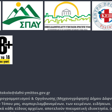
tokolo@dafni-ymittos.gov.gr
Προγραμματισμού & Οργάνωσης (Μηχανογράφηση)
Δήμου Δάφν
ύ Τόπου μας, συμπεριλαμβανομένων, των κειμένων, ειδήσεων
 κάθε είδους αρχείων, αποτελούν πνευματική ιδιοκτησία, (co