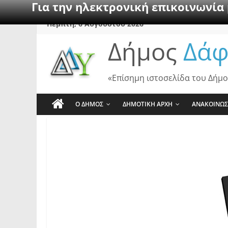
Για την ηλεκτρονική επικοινωνία
Skip
Πέμπτη, 6 Αυγούστου 2026
to
Δήμος
Δάφ
content
«Επίσημη ιστοσελίδα του Δήμο
Ο ΔΗΜΟΣ
ΔΗΜΟΤΙΚΗ ΑΡΧΗ
ΑΝΑΚΟΙΝΩΣ