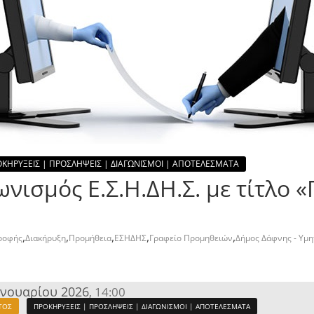
ΚΗΡΥΞΕΙΣ | ΠΡΟΣΛΗΨΕΙΣ | ΔΙΑΓΩΝΙΣΜΟΙ | ΑΠΟΤΕΛΕΣΜΑΤΑ
γωνισμός Ε.Σ.Η.ΔΗ.Σ. με τίτλ
,
,
,
,
,
ροφής
Διακήρυξη
Προμήθεια
ΕΣΗΔΗΣ
Γραφείο Προμηθειών
Δήμος Δάφνης - Υμ
ανουαρίου 2026
14:00
,
ΤΟΣ
ΠΡΟΚΗΡΥΞΕΙΣ | ΠΡΟΣΛΗΨΕΙΣ | ΔΙΑΓΩΝΙΣΜΟΙ | ΑΠΟΤΕΛΕΣΜΑΤΑ