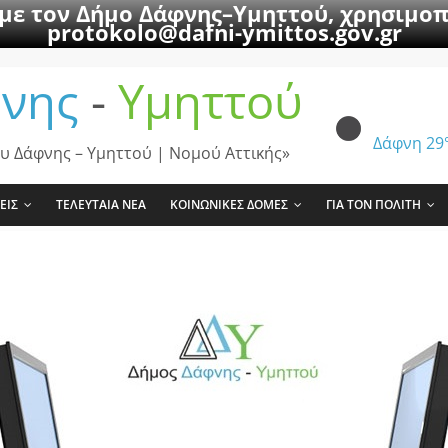
 με τον Δήμο Δάφνης–Υμηττού, χρησιμοπ
protokolo@dafni-ymittos.gov.gr
νης
-
Υμηττού
Δάφνη
29
υ Δάφνης – Υμηττού | Νομού Αττικής»
ΕΙΣ
ΤΕΛΕΥΤΑΙΑ ΝΕΑ
ΚΟΙΝΩΝΙΚΕΣ ΔΟΜΕΣ
ΓΙΑ ΤΟΝ ΠΟΛΙΤΗ