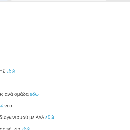
ΔΗΣ
εδώ
άς ανά ομάδα
εδώ
δώ
νεο
 διαγωνισμού με ΑΔΑ
εδώ
μορφή .zip
εδώ