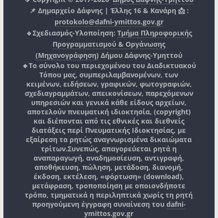
📌 Δημαρχείο Δάφνης | Έλλης 16 & Κανάρη 📩 :
protokolo@dafni-ymittos.gov.gr
🔹Σχεδιασμός-Υλοποίηση:
Τμήμα Πληροφορικής
Προγραμματισμού & Οργάνωσης
(Μηχανογράφηση)
Δήμου Δάφνης-Υμηττού
🔸Το σύνολο του περιεχομένου του Διαδικτυακού
Τόπου μας, συμπεριλαμβανομένων, των
κειμένων, ειδήσεων, γραφικών, φωτογραφιών,
σχεδιαγραμμάτων, απεικονίσεων, παρεχόμενων
υπηρεσιών και γενικά κάθε είδους αρχείων,
αποτελούν πνευματική ιδιοκτησία, (copyright)
και διέπονται από τις εθνικές και διεθνείς
διατάξεις περί Πνευματικής Ιδιοκτησίας, με
εξαίρεση τα ρητώς αναγνωρισμένα δικαιώματα
τρίτων.
Συνεπώς, απαγορεύεται ρητά η
αναπαραγωγή, αναδημοσίευση, αντιγραφή,
αποθήκευση, πώληση, μετάδοση, διανομή,
έκδοση, εκτέλεση, «φόρτωση» (download),
μετάφραση, τροποποίηση με οποιονδήποτε
τρόπο, τμηματικά η περιληπτικά χωρίς τη ρητή
προηγούμενη έγγραφη συναίνεση του
dafni-
ymittos.gov.gr