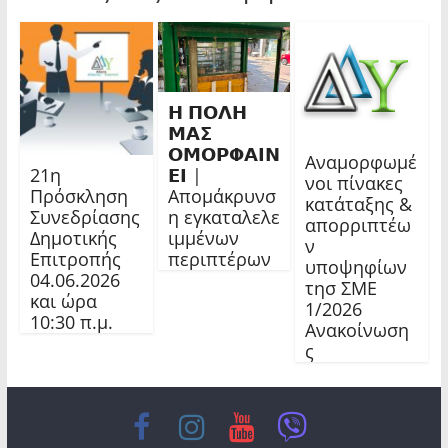
𝝜 𝝥𝝤𝝠𝝜
𝝡𝝖𝝨
𝝤𝝡𝝤𝝦𝝫𝝖𝝞𝝢
Αναμορφωμέ
21η
𝝚𝝞 |
νοι πίνακες
Πρόσκληση
Απομάκρυνσ
κατάταξης &
Συνεδρίασης
η εγκαταλελε
απορριπτέω
Δημοτικής
ιμμένων
ν
Επιτροπής
περιπτέρων
υποψηφίων
04.06.2026
τησ ΣΜΕ
και ώρα
1/2026
10:30 π.μ.
Ανακοίνωση
ς