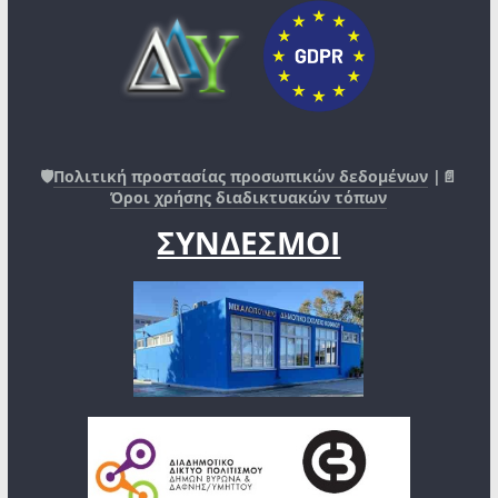
🛡️
Πολιτική προστασίας προσωπικών δεδομένων
|📄
Όροι χρήσης διαδικτυακών τόπων
ΣΥΝΔΕΣΜΟΙ