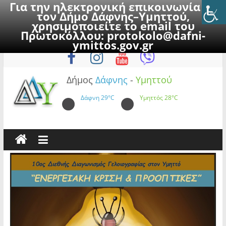
Για την ηλεκτρονική επικοινωνία με
τον Δήμο Δάφνης–Υμηττού,
χρησιμοποιείτε το email του
Πρωτοκόλλου:
protokolo@dafni-
Skip
Δευτέρα, 10 Αυγούστου 2026
ymittos.gov.gr
to
content
Δήμος
Δάφνης
-
Υμηττού
Δάφνη
29°C
Υμηττός
28°C