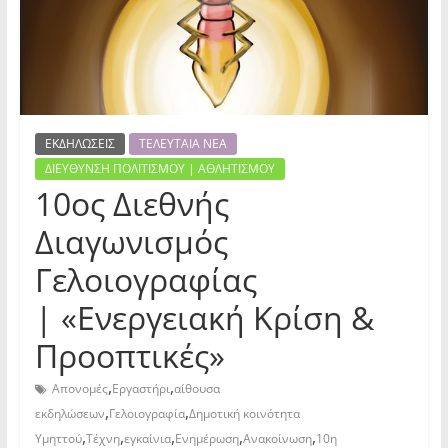
ΕΚΔΗΛΩΣΕΙΣ
ΤΕΛΕΥΤΑΙΑ ΝΕΑ
ΔΙΕΥΘΥΝΣΗ ΠΟΛΙΤΙΣΜΟΥ | ΑΘΛΗΤΙΣΜΟΥ
10ος Διεθνής
Διαγωνισμός
Γελοιογραφίας
| «Ενεργειακή Κρίση &
Προοπτικές»
,
,
Απονομές
Εργαστήρι
αίθουσα
,
,
εκδηλώσεων
Γελοιογραφία
Δημοτική κοινότητα
,
,
,
,
,
Υμηττού
Τέχνη
εγκαίνια
Ενημέρωση
Ανακοίνωση
10η