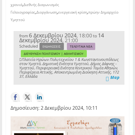
,
χρονιά
Διεθνής Διαγωνισμός
,
,
,
Γελοιογραφίας
Διοργάνωση
ενεργειακή κρίση
πρώην Δημαρχείο
Υμηττού
6 Δεκεμβρίου 2024
14
18:00
,
from
to
Δεκεμβρίου 2024
21:00
,
Scheduled
ΕΚΔΗΛΩΣΕΙΣ
ΤΕΛΕΥΤΑΙΑ ΝΕΑ
ΔΙΕΥΘΥΝΣΗ ΠΟΛΙΤΙΣΜΟΥ | ΑΘΛΗΤΙΣΜΟΥ
Πλατεία Ηρώων Πολυτεχνείου 1 & Κωνσταντινουπόλεως
στον Υμηττό, Δημοτική Ενότητα Υμηττού, Δήμος Δάφνης -
Υμηττού, Περιφερειακή Ενότητα Κεντρικού Τομέα Αθηνών,
Περιφέρεια Αττικής, Αποκεντρωμένη Διοίκηση Αττικής, 172
37, Ελλάδα
Map
Δημοσίευση: 2 Δεκεμβρίου 2024, 10:11