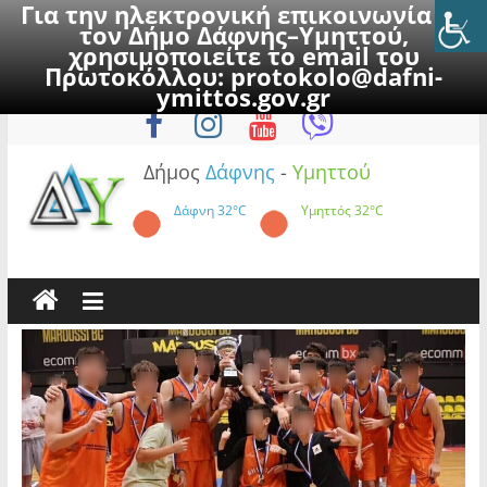
Για την ηλεκτρονική επικοινωνία με
τον Δήμο Δάφνης–Υμηττού,
χρησιμοποιείτε το email του
Πρωτοκόλλου:
protokolo@dafni-
Skip
Πέμπτη, 6 Αυγούστου 2026
ymittos.gov.gr
to
content
Δήμος
Δάφνης
-
Υμηττού
Δάφνη
32°C
Υμηττός
32°C