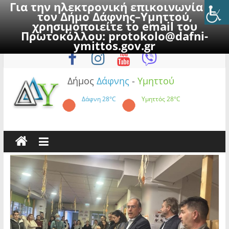
Για την ηλεκτρονική επικοινωνία με
τον Δήμο Δάφνης–Υμηττού,
χρησιμοποιείτε το email του
Πρωτοκόλλου:
protokolo@dafni-
Skip
Παρασκευή, 7 Αυγούστου 2026
ymittos.gov.gr
to
content
Δήμος
Δάφνης
-
Υμηττού
Δάφνη
28°C
Υμηττός
28°C