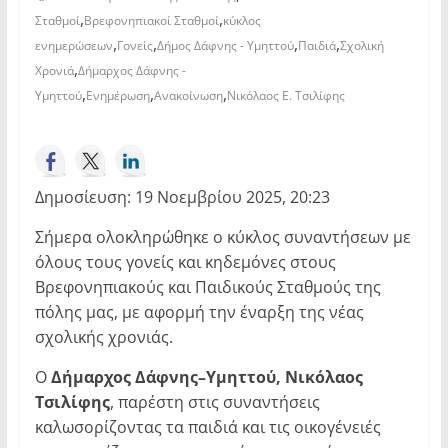
,
,
Σταθμοί
Βρεφονηπιακοί Σταθμοί
κύκλος
,
,
,
,
ενημερώσεων
Γονείς
Δήμος Δάφνης - Υμηττού
Παιδιά
Σχολική
,
Χρονιά
Δήμαρχος Δάφνης -
,
,
,
Υμηττού
Ενημέρωση
Ανακοίνωση
Νικόλαος Ε. Τσιλίφης
Δημοσίευση: 19 Νοεμβρίου 2025, 20:23
Σήμερα ολοκληρώθηκε ο κύκλος συναντήσεων με
όλους τους γονείς και κηδεμόνες στους
Βρεφονηπιακούς και Παιδικούς Σταθμούς της
πόλης μας, με αφορμή την έναρξη της νέας
σχολικής χρονιάς.
Ο
Δήμαρχος Δάφνης–Υμηττού,
Νικόλαος
Τσιλίφης
, παρέστη στις συναντήσεις
καλωσορίζοντας τα παιδιά και τις οικογένειές