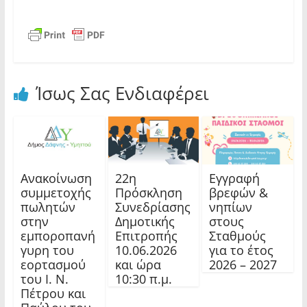
Ίσως Σας Ενδιαφέρει
Ανακοίνωση
22η
Εγγραφή
συμμετοχής
Πρόσκληση
βρεφών &
πωλητών
Συνεδρίασης
νηπίων
στην
Δημοτικής
στους
εμποροπανή
Επιτροπής
Σταθμούς
γυρη του
10.06.2026
για το έτος
εορτασμού
και ώρα
2026 – 2027
του Ι. Ν.
10:30 π.μ.
Πέτρου και