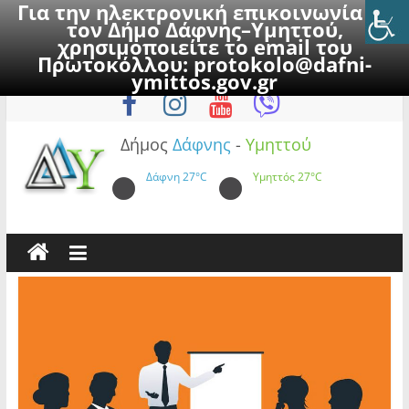
Για την ηλεκτρονική επικοινωνία με
τον Δήμο Δάφνης–Υμηττού,
χρησιμοποιείτε το email του
Πρωτοκόλλου:
protokolo@dafni-
Skip
Παρασκευή, 7 Αυγούστου 2026
ymittos.gov.gr
to
content
Δήμος
Δάφνης
-
Υμηττού
Δάφνη
27°C
Υμηττός
27°C