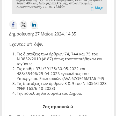
Τομέα Αθηνών, Περιφέρεια Αττικής, Αποκεντρωμένη
Διοίκηση Αττικής, 172 01, Ελλάδα
Map
Δημοσίευση: 27 Μαΐου 2024, 14:35
Έχοντας υπ΄όψιν:
Τις διατάξεις των άρθρων 74, 74Α και 75 του
Ν.3852/2010 (Α’ 87) όπως τροποποιήθηκαν και
ισχύουν,
Τις αριθμ. 374/39135/30-05-2022 και
488/35496/25-04-2023 εγκυκλίους του
Υπουργείου Εσωτερικών (ΑΔΑ:6ΖΟΞ46ΜΤΛ6-ΡΨ)
Τις διατάξεις των άρθρων 8 & 9 του Ν.5056/2023
(ΦΕΚ 163/6-10-2023)
Την εύρυθμη λειτουργία του Δήμου.
Σας
προσκαλώ