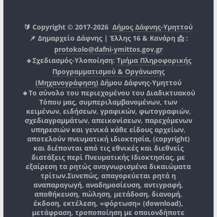
🔰 Copyright © 2017-2026
Δήμος Δάφνης-Υμηττού
📌 Δημαρχείο Δάφνης | Έλλης 16 & Κανάρη 📩 :
protokolo@dafni-ymittos.gov.gr
🔹Σχεδιασμός-Υλοποίηση:
Τμήμα Πληροφορικής
Προγραμματισμού & Οργάνωσης
(Μηχανογράφηση)
Δήμου Δάφνης-Υμηττού
🔸Το σύνολο του περιεχομένου του Διαδικτυακού
Τόπου μας, συμπεριλαμβανομένων, των
κειμένων, ειδήσεων, γραφικών, φωτογραφιών,
σχεδιαγραμμάτων, απεικονίσεων, παρεχόμενων
υπηρεσιών και γενικά κάθε είδους αρχείων,
αποτελούν πνευματική ιδιοκτησία, (copyright)
και διέπονται από τις εθνικές και διεθνείς
διατάξεις περί Πνευματικής Ιδιοκτησίας, με
εξαίρεση τα ρητώς αναγνωρισμένα δικαιώματα
τρίτων.
Συνεπώς, απαγορεύεται ρητά η
αναπαραγωγή, αναδημοσίευση, αντιγραφή,
αποθήκευση, πώληση, μετάδοση, διανομή,
έκδοση, εκτέλεση, «φόρτωση» (download),
μετάφραση, τροποποίηση με οποιονδήποτε