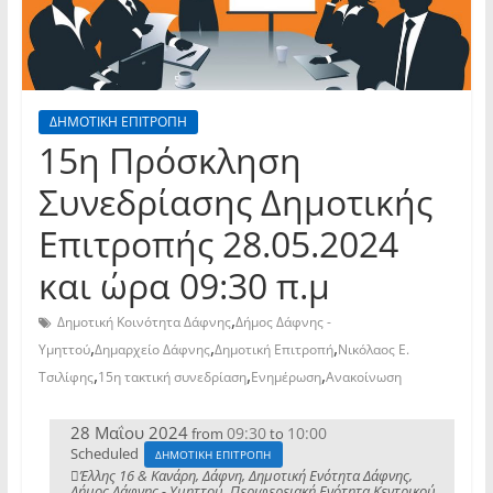
ΔΗΜΟΤΙΚΗ ΕΠΙΤΡΟΠΗ
15η Πρόσκληση
Συνεδρίασης Δημοτικής
Επιτροπής 28.05.2024
και ώρα 09:30 π.μ
,
Δημοτική Κοινότητα Δάφνης
Δήμος Δάφνης -
,
,
,
Υμηττού
Δημαρχείο Δάφνης
Δημοτική Επιτροπή
Νικόλαος Ε.
,
,
,
Τσιλίφης
15η τακτική συνεδρίαση
Ενημέρωση
Ανακοίνωση
28 Μαΐου 2024
09:30
10:00
from
to
Scheduled
ΔΗΜΟΤΙΚΗ ΕΠΙΤΡΟΠΗ
Έλλης 16 & Κανάρη, Δάφνη, Δημοτική Ενότητα Δάφνης,
Δήμος Δάφνης - Υμηττού, Περιφερειακή Ενότητα Κεντρικού